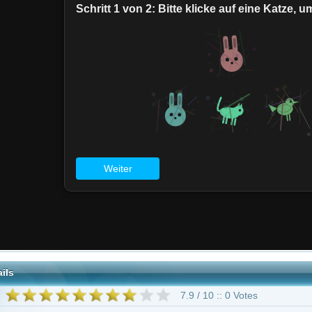
7.9 / 10 :: 0 Votes
rama
Mystery
tely
Laurence Fox
Clare Holman
Rebecca Front
Angela Griffin
Steve
Jones
Sally Scott
563 weitere
Lewis - Der Oxford Krimi"