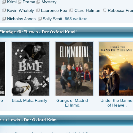
afia Family
Gangs of Madrid -
Under the Banner
Arrow
El Inmo..
of Heave..
er Oxford Krimi
tar abzugeben melde Dich bitte zuerst an.
in Konto bei uns hast, kannst Du Dich hier
registrieren
.
Keine Kommentare vorhanden.