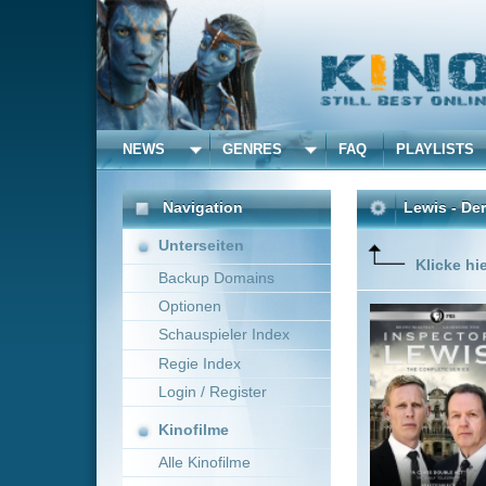
NEWS
GENRES
FAQ
PLAYLISTS
ALLE
Navigation
Lewis - Der Oxford Krim
Unterseiten
Klicke hier um diese 
Backup Domains
Optionen
In der Sp
Whately)
Schauspieler Index
nimmt sic
Regie Index
actionrei
Login / Register
Kinofilme
Alle Kinofilme
Filme
Bill Anderson
~ 90 
Alle Filme
Beliebte
Kinox.to speichert
keine
F