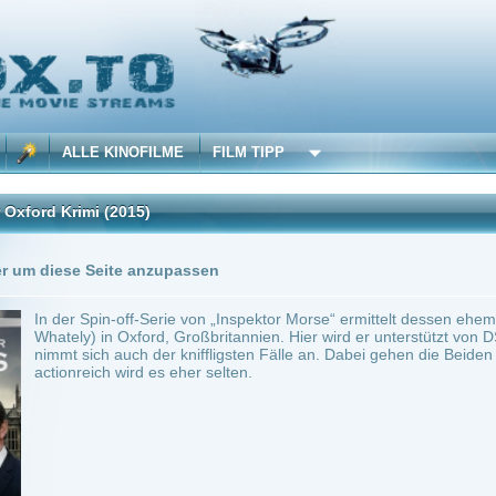
 KINOFILME
FILM TIPP
i
(2015)
Seite anzupassen
in-off-Serie von „Inspektor Morse“ ermittelt dessen ehemaliger Assistent Robert „Rob
 in Oxford, Großbritannien. Hier wird er unterstützt von DS James Hathaway (Laure
h auch der kniffligsten Fälle an. Dabei gehen die Beiden nach klassischen Mustern de
ch wird es eher selten.
min.
Krimi
0
ilme selber! Dieser Stream wird gehostet bei:
Dood.to
Anbie