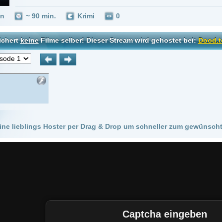
 Hoster per Drag & Drop um schneller zum gewünschten Stream zu kommen!