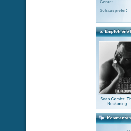
Sean Combs: The
Black M
Reckoning
Kommentare zu Lewis - D
Um einen Kommen
Wenn Du noch ke
Alle Kommentare
(0)