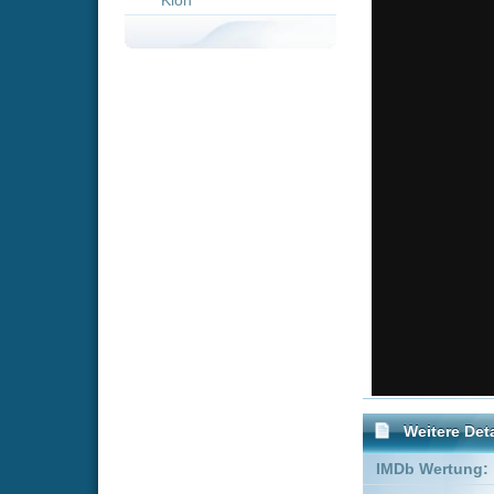
Weitere Details
IMDb Wertung:
Genre:
Krimi
D
Schauspieler:
Kevin Wha
Nicholas 
Empfohlene Einträge für "