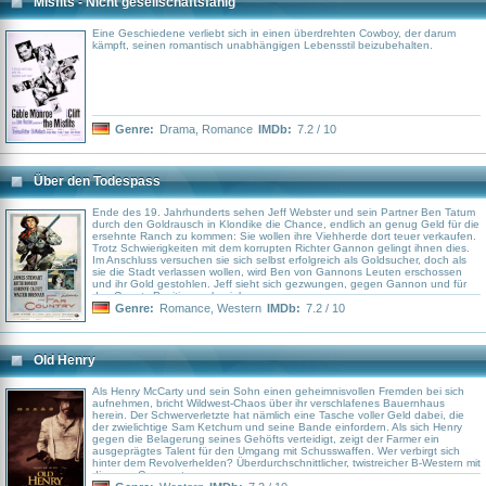
Misfits - Nicht gesellschaftsfähig
Eine Geschiedene verliebt sich in einen überdrehten Cowboy, der darum
kämpft, seinen romantisch unabhängigen Lebensstil beizubehalten.
Genre:
Drama
,
Romance
IMDb:
7.2 / 10
Über den Todespass
Ende des 19. Jahrhunderts sehen Jeff Webster und sein Partner Ben Tatum
durch den Goldrausch in Klondike die Chance, endlich an genug Geld für die
ersehnte Ranch zu kommen: Sie wollen ihre Viehherde dort teuer verkaufen.
Trotz Schwierigkeiten mit dem korrupten Richter Gannon gelingt ihnen dies.
Im Anschluss versuchen sie sich selbst erfolgreich als Goldsucher, doch als
sie die Stadt verlassen wollen, wird Ben von Gannons Leuten erschossen
und ihr Gold gestohlen. Jeff sieht sich gezwungen, gegen Gannon und für
das Gesetz Position zu beziehen.
Genre:
Romance
,
Western
IMDb:
7.2 / 10
Old Henry
Als Henry McCarty und sein Sohn einen geheimnisvollen Fremden bei sich
aufnehmen, bricht Wildwest-Chaos über ihr verschlafenes Bauernhaus
herein. Der Schwerverletzte hat nämlich eine Tasche voller Geld dabei, die
der zwielichtige Sam Ketchum und seine Bande einfordern. Als sich Henry
gegen die Belagerung seines Gehöfts verteidigt, zeigt der Farmer ein
ausgeprägtes Talent für den Umgang mit Schusswaffen. Wer verbirgt sich
hinter dem Revolverhelden? Überdurchschnittlicher, twistreicher B-Western mit
diversen Genreveteranen.