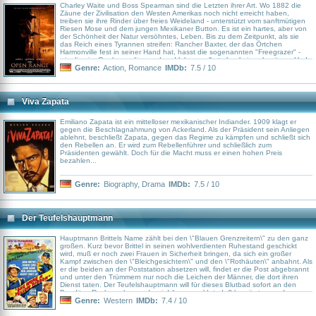
Charley Waite und Boss Spearman sind die Letzten ihrer Art. Wo 1882 die
Zäune der Zivilisation den Westen Amerikas noch nicht erreicht haben,
treiben sie ihre Rinder über freies Weideland - unterstützt vom sanftmütigen
Riesen Mose und dem jungen Mexikaner Button. Es ist ein hartes, aber von
der Schönheit der Natur versöhntes, Leben. Bis zu dem Zeitpunkt, als sie
das Reich eines Tyrannen streifen: Rancher Baxter, der das Örtchen
Harmonville fest in seiner Hand hat, hasst die sogenannten "Freegrazer" -
wie die vier Cowboys, die vom Land leben, selbst aber keines besitzen. Und
wider Willen sehen sich Waite und Spearman in einen gnadenlosen Kampf
Genre:
Action
,
Romance
IMDb:
7.5 / 10
verstrickt, der über ihre Zukunft und die aller Bewohner von Harmonville
entscheidet...
Viva Zapata
Emiliano Zapata ist ein mittelloser mexikanischer Indiander. 1909 klagt er
gegen die Beschlagnahmung von Ackerland. Als der Präsident sein Anliegen
ablehnt, beschließt Zapata, gegen das Regime zu kämpfen und schließt sich
den Rebellen an. Er wird zum Rebellenführer und schließlich zum
Präsidenten gewählt. Doch für die Macht muss er einen hohen Preis
bezahlen...
Genre:
Biography
,
Drama
IMDb:
7.5 / 10
Der Teufelshauptmann
Hauptmann Brittels Name zählt bei den \"Blauen Grenzreitern\" zu den ganz
großen. Kurz bevor Brittel in seinen wohlverdienten Ruhestand geschickt
wird, muß er noch zwei Frauen in Sicherheit bringen, da sich ein großer
Kampf zwischen den \"Bleichgesichtern\" und den \"Rothäuten\" anbahnt. Als
er die beiden an der Poststation absetzen will, findet er die Post abgebrannt
und unter den Trümmern nur noch die Leichen der Männer, die dort ihren
Dienst taten. Der Teufelshauptmann will für dieses Blutbad sofort an den
Banditen Rache nehmen, da wird ihm gemeldet, daß bereits tausend
indianische Krieger schwer bewaffnet den Fluß entlangreiten. John Wayne in
Genre:
Western
IMDb:
7.4 / 10
einem Western der Extraklasse, der durch seine Dramatik und Stimmung
jeden Fan des Wilden Westen begeistert.