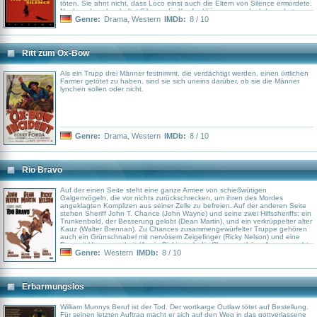
töten. Sie ahnt nicht, dass Loco einst auch die Eltern von Silence ermordete.
Nach und nach schaltet Silence die Kopfgeldjäger aus – doch Loco hat
bereits einen Plan geschmiedet, um den wortlosen Rächer aus dem Weg zu
Genre:
Drama
,
Western
IMDb:
8 / 10
räumen.
Ritt zum Ox-Bow
Als ein Trupp drei Männer festnimmt, die verdächtigt werden, einen örtlichen
Farmer getötet zu haben, sind sie sich uneins darüber, ob sie die Männer
lynchen sollen oder nicht.
Genre:
Drama
,
Western
IMDb:
8 / 10
Rio Bravo
Auf der einen Seite steht eine ganze Armee von schießwütigen
Galgenvögeln, die vor nichts zurückschrecken, um ihren des Mordes
angeklagten Komplizen aus seiner Zelle zu befreien. Auf der anderen Seite
stehen Sheriff John T. Chance (John Wayne) und seine zwei Hilfssheriffs: ein
Trunkenbold, der Besserung gelobt (Dean Martin), und ein verkrüppelter alter
Kauz (Walter Brennan). Zu Chances zusammengewürfelter Truppe gehören
auch ein Grünschnabel mit nervösem Zeigefinger (Ricky Nelson) und eine
Frau mit Vergangenheit (Angie Dickinson), die Chance schöne Augen macht.
Genre:
Western
IMDb:
8 / 10
Erbarmungslos
William Munnys Beruf ist der Tod. Der wortkarge Outlaw tötet auf Bestellung.
Für seinen letzten Auftrag macht er sich auf den Weg in das gottverlassene