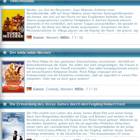
Todesmelodie
Mexiko, zur Zeit der Revolution: Juan Miranda, Anführer einer
Banditenfamilie, trifft auf Sean Mallory, einen irischen Sprengstoffexperten
der Armee, der sich auf der Flucht vor den Engländern befindet. Als Juan
Seans ausgesprochen nützliche Fertigkeiten in Sachen Dynamit erkennt,
überredet er ihn schließlich, sich seiner Truppe anzuschließen, die gerade im
Begriff ist, die Bank von Mesa Verde auszurauben. Zusammen mit dem
Revolutionsführer Dr. Villega planen sie die Attacke der Bank - die jedoch, wie
sich herausstellt, anstelle von Geld nur politische Gefangene beherbergt und
die Banditen unfreiwillig zu Helden der Revolution macht.
Genre:
Western
IMDb:
7.7 / 10
Der wilde wilde Westen
Um Rock Ridge für den geplanten Eisenbahnbau einzuebnen, überfällt ein
Bahnarbeitertrupp die Stadt. Sie sollen das Vieh vergewaltigen, die Frauen in
Panik bringen und den Sheriff erschießen. Das wilde Kampfgetümmel erreicht
ein benachbartes Hollywood Studio. Rock Ridge entpuppt sich als
Kulissenstadt und die Einwohner entdecken, daß sie eigentlich in einem Film
mitspielen. Oder war es doch ganz anders?
Genre:
Comedy
,
Western
IMDb:
7.7 / 10
Die Ermordung des Jesse James durch den Feigling Robert Ford
Der Film erzählt vom Leben des Jesse James (Brad Pitt) und seiner Gang.
Nach dem Bürgerkrieg überfallen sie Züge und Banken und werden in der
Bevölkerung als moderne US-Variante von Robin Hood gefeiert. Während sie
als Helden dastehen, geben sich die sie jagenden Pinkerton Detectives
immer mehr der Lächerlichkeit Preis. Einer der Gangmitglieder ist der junge
Robert Ford (Casey Affleck). Er ging als der Feigling, welcher Jesse James
rücklings ermordete, in die Geschichte ein. "The Assassination Of Jesse
James" ergründet diese kaltblütige Tat und die Legende vom Feigling, der