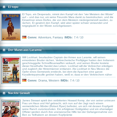
El topo
El Topo, ein Desperado, nimmt den Kampf mit den “vier Meistern der Wüste”
auf – und das nur, um seine Freundin Mara damit zu beeindrucken, und die
Einwohner eines Dorfes, die von dem Meistern niedergemetzelt wurden, zu
rächen. Er gewinnt den Kampf, wird aber später schwer verwundet und
totgeglaubt in der Wüste zurückgelassen.
Genre:
Adventure
,
Fantasy
IMDb:
7.4 / 10
Der Mann aus Laramie
Will Lockhart, beurlaubter Captain der Armee aus Laramie, will seinen
ermordeten Bruder rächen. Verbrecherische Profitjäger hatten den Indianern
geschmuggelte Schnellfeuerwaffen verkauft, und seinen Bruder kostete
dieser frevelhafte Handel das Leben. Lockhart will die Verbrecher erledigen
und zugleich die Hintermänner entlarven. Als Lockhart in Neu Mexico die
Opfer eines Gemetzels entdeckt, bei dem die Apachen eine ganze
Kavalleriepatrouille getötet haben, weiß er, dass er den Verbrechern näher
gekommen ist.
Genre:
Drama
,
Western
IMDb:
7.4 / 10
Nackte Gewalt
James Stewart spielt den verbitterten Howard Kemp, der von seiner untreuen
Frau um Haus und Hof gebracht, sich nun auf der Jagt nach einem
vermeintlichen Mörder (Robert Ryan) befindet, um sich mit dessen Kopfgeld
seine Ranch zurückzuholen. Ein erfolgloser Goldgräber und ein ehemaliger
Offizier werden durch ihre unerwünschte Hilfe bei der Gefangennahme von
Ben zu Teilhabern an dessen Kopfprämie