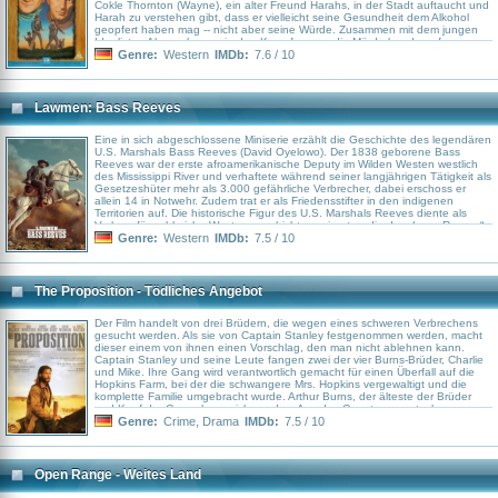
Cokle Thornton (Wayne), ein alter Freund Harahs, in der Stadt auftaucht und
Harah zu verstehen gibt, dass er vielleicht seine Gesundheit dem Alkohol
geopfert haben mag -- nicht aber seine Würde. Zusammen mit dem jungen
Idealisten Alan nehmen sie den Kampf gegen die Mörderbande auf.
Genre:
Western
IMDb:
7.6 / 10
Lawmen: Bass Reeves
Eine in sich abgeschlossene Miniserie erzählt die Geschichte des legendären
U.S. Marshals Bass Reeves (David Oyelowo). Der 1838 geborene Bass
Reeves war der erste afroamerikanische Deputy im Wilden Westen westlich
des Mississippi River und verhaftete während seiner langjährigen Tätigkeit als
Gesetzeshüter mehr als 3.000 gefährliche Verbrecher, dabei erschoss er
allein 14 in Notwehr. Zudem trat er als Friedensstifter in den indigenen
Territorien auf. Die historische Figur des U.S. Marshals Reeves diente als
Vorlage für zahlreiche Westerngeschichten, wie etwa die des „Lone Ranger“.
Genre:
Western
IMDb:
7.5 / 10
The Proposition - Tödliches Angebot
Der Film handelt von drei Brüdern, die wegen eines schweren Verbrechens
gesucht werden. Als sie von Captain Stanley festgenommen werden, macht
dieser einem von ihnen einen Vorschlag, den man nicht ablehnen kann.
Captain Stanley und seine Leute fangen zwei der vier Burns-Brüder, Charlie
und Mike. Ihre Gang wird verantwortlich gemacht für einen Überfall auf die
Hopkins Farm, bei der die schwangere Mrs. Hopkins vergewaltigt und die
komplette Familie umgebracht wurde. Arthur Burns, der älteste der Brüder
und Kopf der Gang, kann sich vor dem Arm des Gesetzes verstecken.
Captain Stanley bietet Charlie zum einen Straffreiheit an und zum anderen
Genre:
Crime
,
Drama
IMDb:
7.5 / 10
das Leben seines jüngeren Bruders, wenn er innerhalb von 9 Tagen Arthur
findet und zur Strecke bringt.
Open Range - Weites Land