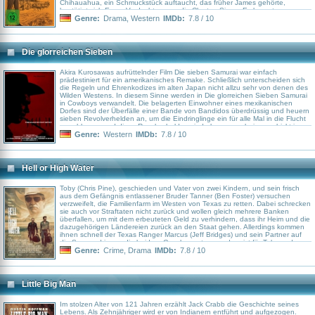
Chihauahua, ein Schmuckstück auftaucht, das früher James gehörte,
bestätigt sich Earps Verdacht gegen die Clanton-Sippe. Es kommt zum
großen Showdown am O.K. Corral.
Genre:
Drama
,
Western
IMDb:
7.8 / 10
Die glorreichen Sieben
Akira Kurosawas aufrüttelnder Film Die sieben Samurai war einfach
prädestiniert für ein amerikanisches Remake. Schließlich unterscheiden sich
die Regeln und Ehrenkodizes im alten Japan nicht allzu sehr von denen des
Wilden Westens. In diesem Sinne werden in Die glorreichen Sieben Samurai
in Cowboys verwandelt. Die belagerten Einwohner eines mexikanischen
Dorfes sind der Überfälle einer Bande von Bandidos überdrüssig und heuern
sieben Revolverhelden an, um die Eindringlinge ein für alle Mal in die Flucht
zu schlagen, und diese Revolverhelden sind ebenso cool wie geschickt im
Umgang mit der Waffe.
Genre:
Western
IMDb:
7.8 / 10
Hell or High Water
Toby (Chris Pine), geschieden und Vater von zwei Kindern, und sein frisch
aus dem Gefängnis entlassener Bruder Tanner (Ben Foster) versuchen
verzweifelt, die Familienfarm im Westen von Texas zu retten. Dabei schrecken
sie auch vor Straftaten nicht zurück und wollen gleich mehrere Banken
überfallen, um mit dem erbeuteten Geld zu verhindern, dass ihr Heim und die
dazugehörigen Ländereien zurück an den Staat gehen. Allerdings kommen
ihnen schnell der Texas Ranger Marcus (Jeff Bridges) und sein Partner auf
die Spur und jagen die beiden. Geschnappt zu werden, ist für Toby und
Tanner jedoch keine akzeptable Option...
Genre:
Crime
,
Drama
IMDb:
7.8 / 10
Little Big Man
Im stolzen Alter von 121 Jahren erzählt Jack Crabb die Geschichte seines
Lebens. Als Zehnjähriger wird er von Indianern entführt und aufgezogen.