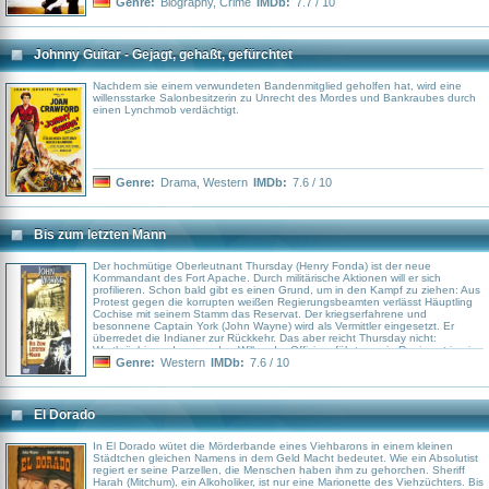
Jesse James umgebracht hat.
Genre:
Biography
,
Crime
IMDb:
7.7 / 10
Johnny Guitar - Gejagt, gehaßt, gefürchtet
Nachdem sie einem verwundeten Bandenmitglied geholfen hat, wird eine
willensstarke Salonbesitzerin zu Unrecht des Mordes und Bankraubes durch
einen Lynchmob verdächtigt.
Genre:
Drama
,
Western
IMDb:
7.6 / 10
Bis zum letzten Mann
Der hochmütige Oberleutnant Thursday (Henry Fonda) ist der neue
Kommandant des Fort Apache. Durch militärische Aktionen will er sich
profilieren. Schon bald gibt es einen Grund, um in den Kampf zu ziehen: Aus
Protest gegen die korrupten weißen Regierungsbeamten verlässt Häuptling
Cochise mit seinem Stamm das Reservat. Der kriegserfahrene und
besonnene Captain York (John Wayne) wird als Vermittler eingesetzt. Er
überredet die Indianer zur Rückkehr. Das aber reicht Thursday nicht:
Wortbrüchig und gegen den Willen der Offiziere führt er sein Regiment in ein
Genre:
Western
IMDb:
7.6 / 10
El Dorado
In El Dorado wütet die Mörderbande eines Viehbarons in einem kleinen
Städtchen gleichen Namens in dem Geld Macht bedeutet. Wie ein Absolutist
regiert er seine Parzellen, die Menschen haben ihm zu gehorchen. Sheriff
Harah (Mitchum), ein Alkoholiker, ist nur eine Marionette des Viehzüchters. Bis