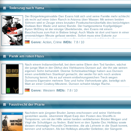
fehl. Denn die Underdogs entwickeln plötzlich außerordentliche Fähigkeiten,
wenn es darum geht, ihr Hab und Gut zu verteidigen. Und auch Sing findet
bald heraus, dass er selbst ebenfalls über ungeahnte Kräfte verfügt, die ihn
Todeszug nach Yuma
zum größten Kung-Fu-Meister aller Zeiten werden lassen, und dass sein
Schicksal noch einen ganz bestimmten Auftrag für ihn bereithält…
Der Bürgerkriegsinvalide Dan Evans hält sich und seine Familie mehr schlecht
als recht auf einer öden Ranch in Arizona über Wasser. Mit seinen beiden
Söhnen wird er Zeuge eines brutalen Postkutschenüberfalls des berüchtigten
Outlaws Ben Wade und seiner Bande. Der hartgesottene Kopfgeldjäger
Byron McElroy ist der einzige Überlebende, den Evans mit einem
Bauchschuss zum Arzt in Bisbee bringt. Auch Wade ist dort und kann in einer
unvorsichtigen Minute gefasst werden. Sofort muss eine Eskorte zur
Bahnstation in Contention aufgestellt werden. Von dort fährt der Zug zum
Staatsgefängnis nach Yuma wöchentlich um Punkt 3 Uhr 10 ab. Um zu
Genre:
Action
,
Crime
IMDb:
7.8 / 10
beweisen, dass er kein Versager ist, lässt sich Dan auf einen gefährlichen
Deal ein: Für $200 soll er gemeinsam mit einer Handvoll Männer den
Gangster zur Bahnstation bringen. Doch Wades fanatische Komplizen lassen
nichts unversucht, um ihren Anführer zu befreien.
Panik am roten Fluss
Nach einem Indianerüberfall, bei dem seine Eltern den Tod fanden, wächst
der junge Matt in der Obhut des Viehbarons Dunson auf, der ihn wie seinen
eigenen Sohn behandelt. Diverse Schicksalsschläge haben aus Dunson
einen unerbittlichen Starrkopf gemacht, der weder für sich noch andere
Schonung kennt. Als es auf einem entbehrungsreichen Treck wegen
Dunsons Eigensinn mehrere Tote und hohe Viehverluste gibt, beteiligt sich
Matt an einer Cowboy-Meuterei. Dunson schwört blutige Rache.
Genre:
Western
IMDb:
7.8 / 10
Faustrecht der Prärie
Nachdem sein jüngster Bruder James erschossen und seine Viehherde
gestohlen wurde, übernimmt Wyatt Earp den Posten des Sheriffs in
Tompstone, um mit der Hilfe seiner beiden verbliebenen Brüder Morgan und
Virgil die Schuldigen zu finden. Bald lernt er den Spieler Doc Holliday sowie
dessen ehemalige Freundin Clementine, die als Lehrerin in die Stadt kommt,
kennen und schätzen. Als bei Hollidays aktueller Geliebter, der Sängerin