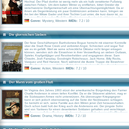
Hochtal. Der Pfad dorthin ist wenig mehr als ein halb verwitterter Fußsteig
zwischen Felsen. Um dem kalten Winter zu entfliehen, bittet Greider die
verschworene Dorfgemeinschaft um eine Übernachtungsmöglichkeit. Da er
ihnen als Gegenleistung ein paar Goldmünzen anbieten kann, bringen sie
ihn bei der Witwe Gader und ihrer Tochter Luzi unter, die kurz davor ist, zu
heiraten. Nachdem das Dorf über Nacht eingeschneit wird, stirbt einer der
Söhne des Dorfpatriarchen bei einem Unfall. Als danach der Patriarchensohn
Genre:
Mystery
,
Western
IMDb:
7.2 / 10
auf unerklärliche Weise das Leben verliert, kommen Zweifel auf, ob es sich
um Unfälle handelt. Sofort wird Greider verdächtigt etwas mit den Unfällen zu
tun zu haben. Außerdem machen sich Vermutungen breit, dass ein altes,
dunkles Geheimnis der Bewohner etwas damit zu tun haben könnte...
Die glorreichen Sieben
Der fiese Geschäftsmann Bartholomew Bogue herrscht mit eiserner Kontrolle
über die Stadt Rose Creek und verbreitet Angst, Schrecken und sogar Tod
wie es im gefällt. Weil sie seine schreckliche Diktatur nicht länger ertragen
können, wenden sich die Einwohner in ihrer Verzweiflung an sieben Outlaws,
Spieler, Kopfgeldjäger und Revolverhelden und engagieren diese: Sam
Chisolm, Josh Farraday, Goodnight Robicheaux, Jack Horne, Billy Rocks,
Vasquez und Red Harvest. Noch während die illustre Truppe die Bewohner
der Stadt auf eine gewalttätige Schlacht einschwören, finden die sieben
Söldner heraus, dass für sie weit mehr als nur Geld auf dem Spiel steht.
Genre:
Action
,
Western
IMDb:
7.2 / 10
Der Mann vom großen Fluß
Im Virginia des Jahres 1863 stürzt der amerikanische Bürgerkrieg den Farmer
Charlie Anderson in einen tiefen Konflikt: Da er die Sklaverei ablehnt, mag er
die Südstaaten-Armee nicht unterstützen. Als überzeugter Kriegsgegner
kann er sich jedoch ebensowenig auf die Seite der Nordstaaten schlagen.
So bemüht er sich, seine Familie aus den Wirren jener Zeit herauszuhalten.
Doch schon bald holt der Krieg auch die Andersons ein: Der jüngste Sohn
wird von Yankees für einen desertierten Soldaten gehalten und verschleppt.
Mit der verzweifelten Suche nach dem verlorenen Sohn beginnt für Charlie
Anderson ein dramatischer Kampf mit dem Schicksal.
Genre:
Drama
,
History
IMDb:
7.2 / 10