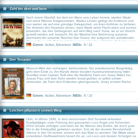
Zähl bis drei und bete
Nach einem Überfall, bei dem ein Mann ums Leben kommt, werden Wade
und seine Männer festgenommen. Wades Leuten gelingt der Ausbruch und
nun warten sie auf eine günstige Gelegenheit, um ihren Anführer zu befreien.
Die Vertreter des Gesetzes ahnen, dass Wade seine Flucht plant und suchen
jemanden, der den Gefangenen auf dem Weg nach Yuma, wo er vor Gericht
gestellt werden soll, bewacht. Als der Marshal eine Belohnung aussetzt,
übernimmt der verarmte Rancher Dan Evans, der aufgrund der anhaltenden
Dürre in finanzielle Schwierigkeiten geraten ist, die gefährliche Aufgabe.
Seine Frau beschwört ihn, sein eigenes Leben zu retten und Wade
Genre:
Action
,
Adventure
IMDb:
8 / 10
freizulassen, aber für Evans geht es nicht nur ums Geld, sondern um seine
Prinzipien. Gemeinsam mit Wade macht er sich auf den gefährlichen Ritt.
Der Texaner
Missouri Mitte des vorherigen Jahrhunderts: Der amerikanische Bürgerkrieg
geht dem Ende zu. Am Rande dieser brutalen Auseinandersetzung fallen
Guerillas unter Captain Terill über die friedliche Farm von Josey Wales her.
Joseys Frau und sein Sohn werden brutal getötet, er selbst schwer
verwundet, die Farm dem Erdboden gleichgemacht. Josey schwört Rache.
Genre:
Action
,
Adventure
IMDb:
8 / 10
Leichen pflastern seinen Weg
Utah, im Winter 1896. In dem verschneiten Dorf Snowhill verbreiten
Kopfgeldjäger unter Führung des grausamen Loco Angst und Schrecken.
Ohne Gnade verfolgen und töten sie die Männer des Dorfes, die durch pure
Not in die Kriminalität getrieben wurden. Erst als der stumme Revolverheld
Silence in den Ort kommt, scheint sich das Blatt zu wenden: Die Witwe eines
ermordeten Dorfbewohners heuert ihn an, um Loco und dessen Schergen zu