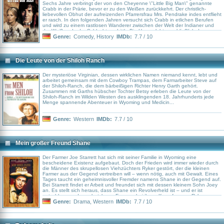
Sechs Jahre verbringt der von den Cheyenne \"Little Big Man\" genannte
Crabb in der Prärie, bevor er zu den Weißen zurückkehrt. Der christlich-
liebevollen Obhut der aufreizenden Pfarrersfrau Mrs. Pendrake indes entflieht
er rasch. In den folgenden Jahren versucht sich Crabb in etlichen Berufen
und wird zu einem rastlosen Wanderer zwischen der Welt der Indianer und
der Weißen. In der Schlacht am Little Big Horn erlebt er schließlich den
letzten Sieg der amerikanischen Ureinwohner und kehrt als einziger weißer
Genre:
Comedy
,
History
IMDb:
7.7 / 10
Überlebender zu den Indianern zurück...
Die Leute von der Shiloh Ranch
Der mysteriöse Virginian, dessen wirklichen Namen niemand kennt, lebt und
arbeitet gemeinsam mit dem Cowboy Trampas, dem Farmarbeiter Steve auf
der Shiloh-Ranch, die dem bärbeißigen Richter Henry Garth gehört.
Zusammen mit Garths hübscher Tochter Betsy erleben die Leute von der
Shiloh-Ranch im Wilden Westen des ausklingenden 18. Jahrhunderts jede
Menge spannende Abenteuer in Wyoming und Medicin...
Genre:
Western
IMDb:
7.7 / 10
Mein großer Freund Shane
Der Farmer Joe Starrett hat sich mit seiner Familie in Wyoming eine
bescheidene Existenz aufgebaut. Doch der Frieden wird immer wieder durch
die Männer des skrupellosen Viehzüchters Ryker gestört, der die kleinen
Farmer aus der Gegend vertreiben will – wenn nötig, auch mit Gewalt. Eines
Tages taucht ein geheimnisvoller Fremder namens Shane in der Gegend auf.
Bei Starrett findet er Arbeit und freundet sich mit dessen kleinem Sohn Joey
an. Es stellt sich heraus, dass Shane ein Revolverheld ist – und er ist
entschlossen, den schutzlosen Farmern bei ihrem Kampf gegen Rykers
Bande zu helfen.
Genre:
Drama
,
Western
IMDb:
7.7 / 10