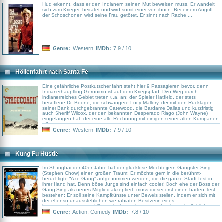
Hud erkennt, dass er den Indianern seinen Mut beweisen muss. Er wandelt
sich zum Krieger, heiratet und wird somit einer von ihnen. Bei einem Angriff
der Schoschonen wird seine Frau getötet. Er sinnt nach Rache ...
Genre:
Western
IMDb:
7.9 / 10
Höllenfahrt nach Santa Fe
Eine gefährliche Postkutschenfahrt steht hier 9 Passagieren bevor, denn
Indianerhäuptling Geronimo ist auf dem Kriegspfad. Den Weg durch
indianerreiches Gebiet treten u.a. an: der Spieler Hatfield, der stets
besoffene Dr. Boone, die schwangere Lucy Mallory, der mit den Rücklagen
seiner Bank durchgebrannte Gatewood, die Bardame Dallas und kurzfristig
auch Sheriff Wilcox, der den bekannten Desperado Ringo (John Wayne)
eingefangen hat, der eine alte Rechnung mit einigen seiner alten Kumpanen
offen hat.
Genre:
Western
IMDb:
7.9 / 10
Kung Fu Hustle
Im Shanghai der 40er Jahre hat der glücklose Möchtegern-Gangster Sing
(Stephen Chow) einen großen Traum: Er möchte gern in die berühmt-
berüchtigte “Axe Gang” aufgenommen werden, die die ganze Stadt fest in
ihrer Hand hat. Denn böse Jungs sind einfach cooler! Doch ehe der Boss der
Gang Sing als neues Mitglied akzeptiert, muss dieser erst einen harten Test
bestehen: Er soll seine Kampfkünste unter Beweis stellen, indem er sich mit
der ebenso unausstehlichen wie rabiaten Besitzerin eines
heruntergekommenen Häuserblocks sowie deren scheinbar schwächlichem
Mann anlegt. Doch alle Einschüchterungsversuche gegen das ältere
Genre:
Action
,
Comedy
IMDb:
7.8 / 10
Ehepaar und ihre Mieter, die alle nicht das sind, was sie scheinen, schlagen