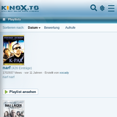
Home
Menu
Playlists
Sortieren nach:
Datum
Bewertung
Aufrufe
narf
(426 Einträge)
1702937 Views · vor 11 Jahren · Erstellt von
xocady
narf narf
Playlist ansehen