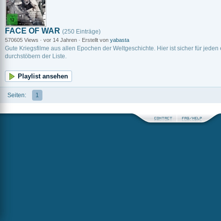
FACE OF WAR
(250 Einträge)
570605 Views · vor 14 Jahren · Erstellt von
yabasta
Gute Kriegsfilme aus allen Epochen der Weltgeschichte. Hier ist sicher für jeden
durchstöbern der Liste.
Playlist ansehen
Seiten:
1