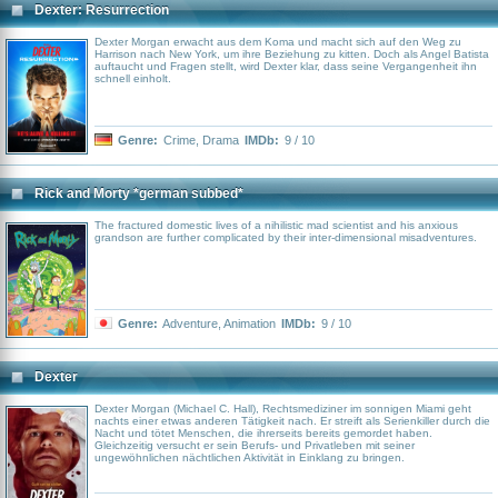
Dexter: Resurrection
Dexter Morgan erwacht aus dem Koma und macht sich auf den Weg zu
Harrison nach New York, um ihre Beziehung zu kitten. Doch als Angel Batista
auftaucht und Fragen stellt, wird Dexter klar, dass seine Vergangenheit ihn
schnell einholt.
Genre:
Crime
,
Drama
IMDb:
9 / 10
Rick and Morty *german subbed*
The fractured domestic lives of a nihilistic mad scientist and his anxious
grandson are further complicated by their inter-dimensional misadventures.
Genre:
Adventure
,
Animation
IMDb:
9 / 10
Dexter
Dexter Morgan (Michael C. Hall), Rechtsmediziner im sonnigen Miami geht
nachts einer etwas anderen Tätigkeit nach. Er streift als Serienkiller durch die
Nacht und tötet Menschen, die ihrerseits bereits gemordet haben.
Gleichzeitig versucht er sein Berufs- und Privatleben mit seiner
ungewöhnlichen nächtlichen Aktivität in Einklang zu bringen.