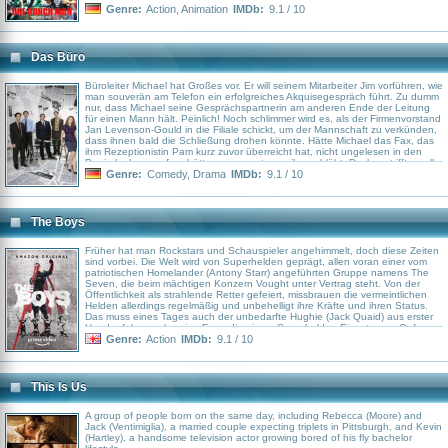
Genre:
Action
,
Animation
IMDb:
9.1 / 10
Das Büro
Büroleiter Michael hat Großes vor. Er will seinem Mitarbeiter Jim vorführen, wie
man souverän am Telefon ein erfolgreiches Akquisegespräch führt. Zu dumm
nur, dass Michael seine Gesprächspartnerin am anderen Ende der Leitung
für einen Mann hält. Peinlich! Noch schlimmer wird es, als der Firmenvorstand
Jan Levenson-Gould in die Filiale schickt, um der Mannschaft zu verkünden,
dass ihnen bald die Schließung drohen könnte. Hätte Michael das Fax, das
ihm Rezeptionistin Pam kurz zuvor überreicht hat, nicht ungelesen in den
Papierkorb geworfen, hätte er gewusst, was ihnen blüht. Doch so trifft es alle
gänzlich unvorbereitet.
Genre:
Comedy
,
Drama
IMDb:
9.1 / 10
The Boys
Früher hat man Rockstars und Schauspieler angehimmelt, doch diese Zeiten
sind vorbei. Die Welt wird von Superhelden geprägt, allen voran einer vom
patriotischen Homelander (Antony Starr) angeführten Gruppe namens The
Seven, die beim mächtigen Konzern Vought unter Vertrag steht. Von der
Öffentlichkeit als strahlende Retter gefeiert, missbrauen die vermeintlichen
Helden allerdings regelmäßig und unbehelligt ihre Kräfte und ihren Status.
Das muss eines Tages auch der unbedarfte Hughie (Jack Quaid) aus erster
Hand erfahren, als seine Freundin einem Superhelden-Einsatz zum Opfer
fällt. Da Vought den Vorfall herunterspielt und offenbar niemand etwas
Genre:
Action
IMDb:
9.1 / 10
dagegen unternehmen kann, ist Hughie dann auch sehr empfänglich für den
draufgängerischen Billy Butcher (Karl Urban), der ihn aufsucht und mit seiner
Unterstützung dem Treiben der Seven endlich ein Ende setzen will. Doch das
ist bei einem solch übermächtigen Gegner alles andere als leicht...
This Is Us
A group of people born on the same day, including Rebecca (Moore) and
Jack (Ventimiglia), a married couple expecting triplets in Pittsburgh, and Kevin
(Hartley), a handsome television actor growing bored of his fly bachelor