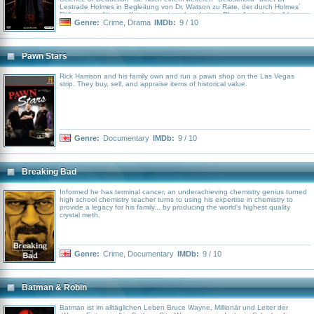
Lestrade Holmes in Begleitung von Dr. Watson zu Rate, der durch Holmes´
Fälle seine erlittenen Kriestraumata anhand eines Blogs "verarbeiten" kann.
Genre:
Crime
,
Drama
IMDb:
9 / 10
Pawn Stars
Rick Harrison and his family own and run a pawn shop on the Las Vegas
strip. They buy, sell, and appraise items of historical value.
Genre:
Documentary
IMDb:
9 / 10
Breaking Bad
Informed he has terminal cancer, an underachieving chemistry genius turned
high school chemistry teacher turns to using his expertise in chemistry to
provide a legacy for his family... by producing the world's highest quality
crystal meth.
Genre:
Crime
,
Documentary
IMDb:
9 / 10
Batman & Robin
Batman ist im alltäglichen Leben Bruce Wayne, Millionär und Leiter der