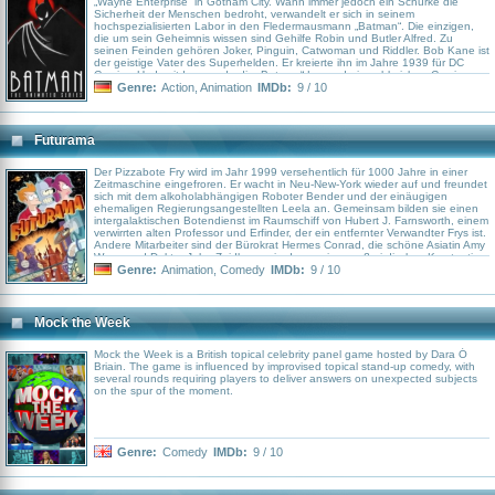
„Wayne Enterprise“ in Gotham City. Wann immer jedoch ein Schurke die
Sicherheit der Menschen bedroht, verwandelt er sich in seinem
hochspezialisierten Labor in den Fledermausmann „Batman“. Die einzigen,
die um sein Geheimnis wissen sind Gehilfe Robin und Butler Alfred. Zu
seinen Feinden gehören Joker, Pinguin, Catwoman und Riddler. Bob Kane ist
der geistige Vater des Superhelden. Er kreierte ihn im Jahre 1939 für DC
Comics. Und seitdem wurde die „Batman“-Legende in zahlreichen Comics,
Radiosendungen, TV-Serien Kinofilmen und Zeichentrickserien verarbeitet.
Genre:
Action
,
Animation
IMDb:
9 / 10
Regisseur Frank Paur war bereits für die Zeichentrickserien „X-Men –
Evolution“, „Men in Black“ und „Gargoyles“ verantwortlich. Die Geschichten
stammen u. a. aus der Feder von Alan Burnett, der zuvor „Superman“, „Duck
Tales“ und „Freakazoid“ mit seinen Ideen bestückte. Burnett erhielt
Futurama
zusammen mit anderen 1993 einen Emmy im Bereich Animationsprogramme
für seine Arbeit an „Batman & Robin“.
Der Pizzabote Fry wird im Jahr 1999 versehentlich für 1000 Jahre in einer
Zeitmaschine eingefroren. Er wacht in Neu-New-York wieder auf und freundet
sich mit dem alkoholabhängigen Roboter Bender und der einäugigen
ehemaligen Regierungsangestellten Leela an. Gemeinsam bilden sie einen
intergalaktischen Botendienst im Raumschiff von Hubert J. Farnsworth, einem
verwirrten alten Professor und Erfinder, der ein entfernter Verwandter Frys ist.
Andere Mitarbeiter sind der Bürokrat Hermes Conrad, die schöne Asiatin Amy
Wong und Doktor John Zoidberg, ein depressives außerirdisches Krustentier.
Nibbler ist ein sehr süßes und unglaublich gefräßiges kleines Monster, das
Genre:
Animation
,
Comedy
IMDb:
9 / 10
von Leela als Haustier adoptiert wird, und Zapp Branigan ein eitler Idiot von
Raumschiffkapitän, an dem nicht nur sein sanfter, kluger und melancholischer
Erster Offizier Kif verzweifelt.
Mock the Week
Mock the Week is a British topical celebrity panel game hosted by Dara Ó
Briain. The game is influenced by improvised topical stand-up comedy, with
several rounds requiring players to deliver answers on unexpected subjects
on the spur of the moment.
Genre:
Comedy
IMDb:
9 / 10