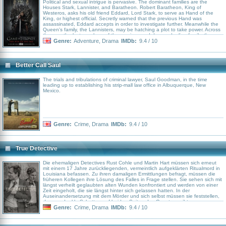
Political and sexual intrigue is pervasive. The dominant families are the
Houses Stark, Lannister, and Baratheon. Robert Baratheon, King of
Westeros, asks his old friend Eddard, Lord Stark, to serve as Hand of the
King, or highest official. Secretly warned that the previous Hand was
assassinated, Eddard accepts in order to investigate further. Meanwhile the
Queen's family, the Lannisters, may be hatching a plot to take power. Across
the sea, the last members of the previous and deposed ruling family, the
Targaryens, are also scheming to regain the throne. The friction between
Genre:
Adventure
,
Drama
IMDb:
9.4 / 10
these clans, and with the remaining great Houses Greyjoy, Tully, Arryn, and
Tyrell, leads to full-scale war. All while a very ancient evil awakens in the
farthest North. Amidst the war and political confusion, a neglected military
order of misfits, the Night's Watch, is all that stands between the realms of
Better Call Saul
men and icy horrors beyond.
The trials and tribulations of criminal lawyer, Saul Goodman, in the time
leading up to establishing his strip-mall law office in Albuquerque, New
Mexico.
Genre:
Crime
,
Drama
IMDb:
9.4 / 10
True Detective
Die ehemaligen Detectives Rust Cohle und Martin Hart müssen sich erneut
mit einem 17 Jahre zurückliegenden, vermeintlich aufgeklärten Ritualmord in
Louisiana befassen. Zu ihren damaligen Ermittlungen befragt, müssen die
früheren Kollegen ihre Lösung des Falles in Frage stellen. Sie sehen sich mit
längst verheilt geglaubten alten Wunden konfrontiert und werden von einer
Zeit eingeholt, die sie längst hinter sich gelassen hatten. In der
Auseinandersetzung mit dem Mörder und sich selbst müssen sie feststellen,
dass es dunkle Schatten auf beiden Seiten des Gesetzes gibt.
Genre:
Crime
,
Drama
IMDb:
9.4 / 10