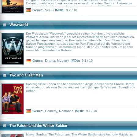
Ordnung, welche sich sukzessive zu einer dominanten Macht im Universum
erheben wird. Im Hintergrund werden entsprechen fleißig Pläne auf
politischer Ebene gesponnen. Die Wege des Mandalorianers und von dem
Genre:
Sci-Fi
IMDb:
9.2 / 10
ehemaligen imperiale Sektorgouverneur Moff Gideo (Giancarlo Esposito)
kreuzen sich immer wieder – und es entsteht eine bitterböse Feindschaft
zwischen den beiden.
Westworld
Der Freizeitpark "Westworld" verspricht seinen Kunden unvergessliche
Wildwest-Action. Hier kann jeder als Revolverheld fiese Schurken erschießen,
gegen Indianer kämpfen oder Postkutschen überfallen. Vom Sheriff bis zur
Saloon-Prostituierten ist das gesamte Park-Personal auf die Wünsche der
Kunden programmiert - im wahrsten Sinne, denn es handelt sich um perfekt
menschlich aussehende Roboter.
Genre:
Drama
,
Mystery
IMDb:
9.1 / 10
Two and a Half Men
Das zügellose Leben des hedonistischen Jingle-Komponisten Charlie Harper
endet abrupt, als sein Bruder und sein zehnjähriger Neffe in sein Strandhaus
ziehen.
Genre:
Comedy
,
Romance
IMDb:
9.1 / 10
The Falcon and the Winter Soldier
Marvel Studios’ The Falcon and The Winter Soldier stars Anthony Mackie as