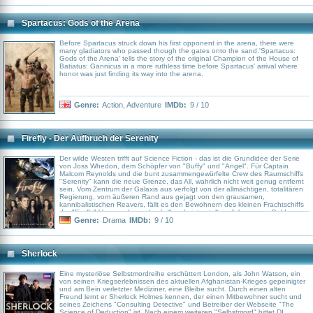
Spartacus: Gods of the Arena
Before Spartacus struck down his first opponent in the arena, there were
many gladiators who passed though the gates onto the sand.'Spartacus:
Gods of the Arena' tells the story of the original Champion of the House of
Batiatus: Gannicus in a more ruthless time before Spartacus' arrival where
honor was just finding its way into the arena.
Genre:
Action
,
Adventure
IMDb:
9 / 10
Firefly - Der Aufbruch der Serenity
Der wilde Westen trifft auf Science Fiction - das ist die Grundidee der Serie
von Joss Whedon, dem Schöpfer von "Buffy" und "Angel". Für Captain
Malcom Reynolds und die bunt zusammengewürfelte Crew des Raumschiffs
"Serenity" kann die neue Grenze, das All, wahrlich nicht weit genug entfernt
sein. Vom Zentrum der Galaxis aus verfolgt von der allmächtigen, totalitären
Regierung, vom äußeren Rand aus gejagt von den grausamen,
kannibalistischen Reavers, fällt es den Bewohnern des kleinen Frachtschiffs
der "Firefly"-klasse schwer, durch illegale interstellare Jobs genug Geld
zusammenzukratzen, um ihre Mägen und den Tank des Schiffes zu füllen.
Genre:
Drama
IMDb:
9 / 10
Sherlock
Eine mysteriöse Selbstmordreihe erschüttert London, als John Watson, ein
von seinen Kriegserlebnissen des aktuellen Afghanistan-Krieges gepeinigter
und am Bein verletzter Mediziner, eine Bleibe sucht. Durch einen alten
Freund lernt er Sherlock Holmes kennen, der einen Mitbewohner sucht und
seines Zeichens "Consulting Detective" und Betreiber der Webseite "The
Science of Deduction" ist. Nach einem weiteren "Selbstmord" bittet DI