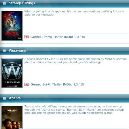
Stranger Things
When a young boy disappears, his mother must confront terrifying forces in
order to get him back.
Genre:
Drama
,
Horror
IMDb:
9.3 / 10
Westworld
A series inspired by the 1973 film of the same title written by Michael Crichton
about a futuristic theme park populated by artificial beings.
Genre:
Sci-Fi
,
Thriller
IMDb:
9.3 / 10
Atlanta
Two cousins, with different views on art versus commerce, on their way up
through the Atlanta rap scene; "Earnest 'Earn' Marks," an ambitious college
drop-out and his estranged cousin, who suddenly becomes a star.