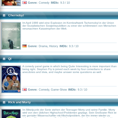
Genre:
Comedy
IMDb:
9.3 / 10
Chernobyl
Im April 1986 wird eine Explosion im Kernkraftwerk Tschernobyl in der Union
der Sozialistischen Sowjetrepubliken zu einer der schlimmsten von Menschen
verursachten Katastrophen der Welt.
Genre:
Drama
,
History
IMDb:
9.3 / 10
QI
A comedy panel game in which being Quite Interesting is more important than
being right. Stephen Fry is joined each week by four comedians to share
anecdotes and trivia, and maybe answer some questions as well.
Genre:
Comedy
,
Game-Show
IMDb:
9.3 / 10
Rick and Morty
Im Mittelpunkt der Serie stehen der Teenager Morty und seine Familie. Morty
wird von den üblichen Highschool-Problemen geplagt. Sein Großvater Rick ist
ein genialer Wissenschaftler mit Alkoholproblem, der ihn immer wieder zu