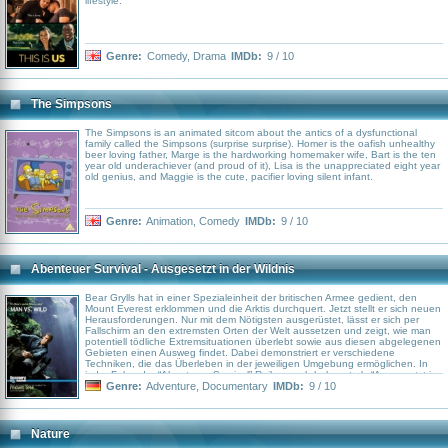
lifestyle.
Genre:
Comedy
,
Drama
IMDb:
9 / 10
The Simpsons
The Simpsons is an animated sitcom about the antics of a dysfunctional
family called the Simpsons (surprise surprise). Homer is the oafish unhealthy
beer loving father, Marge is the hardworking homemaker wife, Bart is the ten
year old underachiever (and proud of it), Lisa is the unappreciated eight year
old genius, and Maggie is the cute, pacifier loving silent infant.
Genre:
Animation
,
Comedy
IMDb:
9 / 10
Abenteuer Survival - Ausgesetzt in der Wildnis
Bear Grylls hat in einer Spezialeinheit der britischen Armee gedient, den
Mount Everest erklommen und die Arktis durchquert. Jetzt stellt er sich neuen
Herausforderungen. Nur mit dem Nötigsten ausgerüstet, lässt er sich per
Fallschirm an den extremsten Orten der Welt aussetzen und zeigt, wie man
potentiell tödliche Extremsituationen überlebt sowie aus diesen abgelegenen
Gebieten einen Ausweg findet. Dabei demonstriert er verschiedene
Techniken, die das Überleben in der jeweiligen Umgebung ermöglichen. In
jeder Folge der “Abenteuer Survival” Reihe, auch bekannt als “Ausgesetzt in
der Wildnis”, erwartet Bear Grylls ein neues Abenteuer und eine neue
Genre:
Adventure
,
Documentary
IMDb:
9 / 10
Herausforderung. Jedes Mal kämpft er ums nackte Überleben, testet seine
eigenen Fähigkeiten und zeigt uns, wie man in die Zivilisation zurückfindet.
Nature