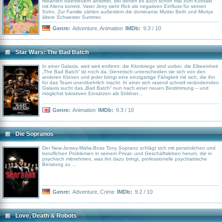
riskanten Abenteuern anstiftet, bei denen es auch schon mal zum Kontakt
mit Aliens kommt. Vater Jerry sieht Rick als negativen Einfluss für seinen
Sohn. Zur Familie zählen außerdem die dominante Mutter Beth und Mortys
ältere Schwester Summer.
Genre:
Adventure
,
Animation
IMDb:
9.3 / 10
Star Wars: The Bad Batch
In einer Galaxis, weit weit entfernt: die Klonkriege sind vorbei, die Eliteeinheit
„The Bad Batch“ ist noch da. Genetisch unterscheiden sie sich von den
anderen Klonen und jeder bringt eine einzigartige Fähigkeit mit sich, die ihn
für das Team unentbehrlich macht. In einer sich rasend schnell verändernden
Galaxis sucht das „Bad Batch“ nun nach einer neuen Bestimmung – und
möglichst lukrativen Einsätzen als Söldner…
Genre:
Animation
IMDb:
9.3 / 10
Die Sopranos
Der New-Jersey-Mafia-Boss Tony Soprano schlägt sich mit persönlichen und
beruflichen Problemen in seinem Privat- und Geschäftsleben herum, die in
psychisch mitnehmen, was ihn dazu bringt, professionelle psychiatrische
Beratung zu ...
Genre:
Adventure
,
Crime
IMDb:
9.2 / 10
Love, Death & Robots