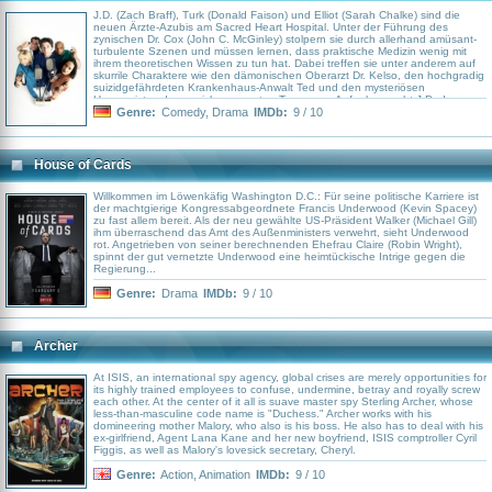
J.D. (Zach Braff), Turk (Donald Faison) und Elliot (Sarah Chalke) sind die
neuen Ärzte-Azubis am Sacred Heart Hospital. Unter der Führung des
zynischen Dr. Cox (John C. McGinley) stolpern sie durch allerhand amüsant-
turbulente Szenen und müssen lernen, dass praktische Medizin wenig mit
ihrem theoretischen Wissen zu tun hat. Dabei treffen sie unter anderem auf
skurrile Charaktere wie den dämonischen Oberarzt Dr. Kelso, den hochgradig
suizidgefährdeten Krankenhaus-Anwalt Ted und den mysteriösen
Hausmeister, der es sich vom ersten Tag an zur Aufgabe macht J.D. das
Leben so schwer wie möglich zu machen..
Genre:
Comedy
,
Drama
IMDb:
9 / 10
House of Cards
Willkommen im Löwenkäfig Washington D.C.: Für seine politische Karriere ist
der machtgierige Kongressabgeordnete Francis Underwood (Kevin Spacey)
zu fast allem bereit. Als der neu gewählte US-Präsident Walker (Michael Gill)
ihm überraschend das Amt des Außenministers verwehrt, sieht Underwood
rot. Angetrieben von seiner berechnenden Ehefrau Claire (Robin Wright),
spinnt der gut vernetzte Underwood eine heimtückische Intrige gegen die
Regierung...
Genre:
Drama
IMDb:
9 / 10
Archer
At ISIS, an international spy agency, global crises are merely opportunities for
its highly trained employees to confuse, undermine, betray and royally screw
each other. At the center of it all is suave master spy Sterling Archer, whose
less-than-masculine code name is "Duchess." Archer works with his
domineering mother Malory, who also is his boss. He also has to deal with his
ex-girlfriend, Agent Lana Kane and her new boyfriend, ISIS comptroller Cyril
Figgis, as well as Malory's lovesick secretary, Cheryl.
Genre:
Action
,
Animation
IMDb:
9 / 10