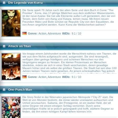
Die Legende von Korra
Die Serie spielt 70 Jahre nach der alten Serie und dem Buch 4 Comic "The
Promise". Korra, das 17-jährige Mädchen aus dem südlichen Wasserstamm,
ist der neue Avatar. Sie hat alle Elemente außer Luft gemeistert, den sie von
Tenzin, dem Sohn von Aang und Katara, lernen muss. Mit ihrem neuen
Freunden Mako und Bolin schützt sie Republic City von den Equalisten, die
von Amon angeführt werden. Kann Korra die Weltsicherheit wahren?
Genre:
Action
,
Adventure
IMDb:
9.1 / 10
Attack on Titan
Vor knapp einem Jahrhundert wurde die Menschheit nahezu von Titanen, die
wie aus dem Nichts aufgetaucht sind, ausgerottet. Sie sind riesengroß,
verfügen über geringe Intelligenz und scheinen Menschen nur des
Vergnügens wegen zu fressen. Ein kleiner Prozentsatz an Menschen
überlebte, indem sie sich in einer Stadt verschanzten, deren gewaltige
Mauern höher sind als selbst die größten Titanen. Die Stadt hat seit über 100
Jahren keinen Titanen mehr gesehen. An jenem schicksalhaften Tag jedoch
erscheint wie aus dem Nichts der Mysteriöse „Kolossale Titan“ vor der Stadt
und reißt ein Loch in die Mauer. Als die Titanen in die Stadt einfallen, müssen
Genre:
Action
,
Adventure
IMDb:
9.1 / 10
Eren und seine Ziehschwester Mikasa mit ansehen, wie ihre Mutter bei
lebendigem Leibe gefressen wird. Eren schwört, dass er jeden einzelnen
Titanen auf der Welt abschlachten und Rache für die gesamte Menschheit
nehmen wird.
One-Punch Man
Die Story findet in der fiktionalen japanischen Metropole \"City Z\" statt. Die
Welt ist von Monster bedroht, die immer wieder unerwartet auftauchen und
Unheil verursachen. Saitama, der Protagonist, ist ein starker Held, der all
seine Gegner mit einem einzigen Schlag vernichtet. Durch seine
übermäßigen Kräfte ist er jedoch gelangweilt und hofft, stärkere Gegner zu
finden, die ihm einen richtigen Kampf liefern können.\n\n