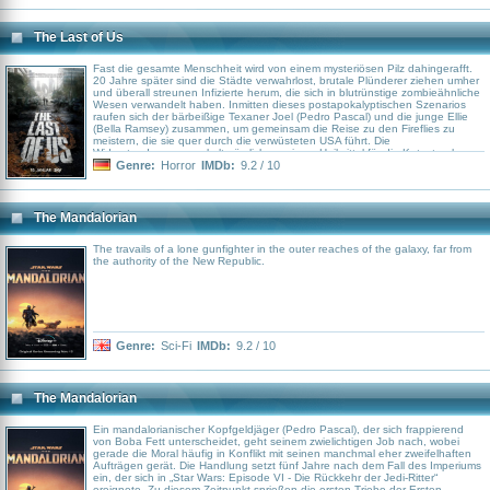
gepflastert, die von dem Duo das Äußerste abverlangen...
The Last of Us
Fast die gesamte Menschheit wird von einem mysteriösen Pilz dahingerafft.
20 Jahre später sind die Städte verwahrlost, brutale Plünderer ziehen umher
und überall streunen Infizierte herum, die sich in blutrünstige zombieähnliche
Wesen verwandelt haben. Inmitten dieses postapokalyptischen Szenarios
raufen sich der bärbeißige Texaner Joel (Pedro Pascal) und die junge Ellie
(Bella Ramsey) zusammen, um gemeinsam die Reise zu den Fireflies zu
meistern, die sie quer durch die verwüsteten USA führt. Die
Widerstandgruppe werkelt nämlich an einem Heilmittel für die Katastrophe,
die die Menschheit ereilt hat – und Ellie scheint den Schlüssel dafür in sich
Genre:
Horror
IMDb:
9.2 / 10
zu tragen. Doch ist der Weg ans Ziel mit unzähligen tödlichen Gefahren
gepflastert, die von dem Duo das Äußerste abverlangen...
The Mandalorian
The travails of a lone gunfighter in the outer reaches of the galaxy, far from
the authority of the New Republic.
Genre:
Sci-Fi
IMDb:
9.2 / 10
The Mandalorian
Ein mandalorianischer Kopfgeldjäger (Pedro Pascal), der sich frappierend
von Boba Fett unterscheidet, geht seinem zwielichtigen Job nach, wobei
gerade die Moral häufig in Konflikt mit seinen manchmal eher zweifelhaften
Aufträgen gerät. Die Handlung setzt fünf Jahre nach dem Fall des Imperiums
ein, der sich in „Star Wars: Episode VI - Die Rückkehr der Jedi-Ritter“
ereignete. Zu diesem Zeitpunkt sprießen die ersten Triebe der Ersten