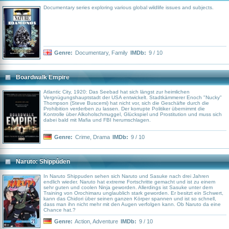
Documentary series exploring various global wildlife issues and subjects.
Genre:
Documentary
,
Family
IMDb:
9 / 10
Boardwalk Empire
Atlantic City, 1920: Das Seebad hat sich längst zur heimlichen
Vergnügungshauptstadt der USA entwickelt. Stadtkämmerer Enoch "Nucky"
Thompson (Steve Buscemi) hat nicht vor, sich die Geschäfte durch die
Prohibition verderben zu lassen. Der korrupte Politiker übernimmt die
Kontrolle über Alkoholschmuggel, Glückspiel und Prostitution und muss sich
dabei bald mit Mafia und FBI herumschlagen.
Genre:
Crime
,
Drama
IMDb:
9 / 10
Naruto: Shippûden
In Naruto Shippuden sehen sich Naruto und Sasuke nach drei Jahren
endlich wieder. Naruto hat extreme Fortschritte gemacht und ist zu einem
sehr guten und coolen Ninja geworden. Allerdings ist Sasuke unter dem
Training von Orochimaru unglaublich stark geworden. Er besitzt ein Schwert,
kann das Chidori über seinen ganzen Körper spannen und ist so schnell,
dass man ihn nicht mehr mit den Augen verfolgen kann. Ob Naruto da eine
Chance hat.?
Genre:
Action
,
Adventure
IMDb:
9 / 10