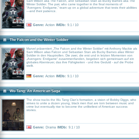
Sam Wilson aka The Falcon, and Sebastian Stan as Bucky Barnes aka The
Winter Soldier. The pair, who came together in the final moments of
“Avengers: Endgame,” team up on a global adventure that tests their abilities
—and their patience.
Genre:
Action
IMDb:
9.1 / 10
The Falcon and the Winter Soldier
Marvel präsentiert „The Falcon and the Winter Soldier“ mit Anthony Mackie als
Sam Wilson alias Falcon und Sebastian Stan als Bucky Barnes alias Winter
Soldier in den Hauptrollen. Die zwei, die erst und in letzten Momenten von
„Avengers: Endgame“ zusammenfanden, begeben sich gemeinsam auf ein
globales Abenteuer, das ihre Fähigkeiten - und ihre Geduld - auf die Probe
stellt.
Genre:
Action
IMDb:
9.1 / 10
Wu-Tang: An American Saga
The show tracks the Wu Tang Clan's formation, a vision of Bobby Diggs, who
strives to unite a dozen young, black men that are torn between music and
crime but eventually rise to become the unlikeliest of American success
stories.
Genre:
Drama
IMDb:
9.1 / 10