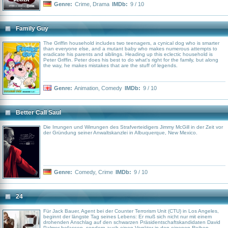
Genre:
Crime
,
Drama
IMDb:
9 / 10
Family Guy
The Griffin household includes two teenagers, a cynical dog who is smarter
than everyone else, and a mutant baby who makes numerous attempts to
eradicate his parents and siblings. Heading up this eclectic household is
Peter Griffin. Peter does his best to do what's right for the family, but along
the way, he makes mistakes that are the stuff of legends.
Genre:
Animation
,
Comedy
IMDb:
9 / 10
Better Call Saul
Die Irrungen und Wirrungen des Strafverteidigers Jimmy McGill in der Zeit vor
der Gründung seiner Anwaltskanzlei in Albuquerque, New Mexico.
Genre:
Comedy
,
Crime
IMDb:
9 / 10
24
Für Jack Bauer, Agent bei der Counter Terrorism Unit (CTU) in Los Angeles,
beginnt der längste Tag seines Lebens: Er muß sich nicht nur mit einem
drohenden Anschlag auf den schwarzen Präsidentschaftskandidaten David
Palmer befassen, sondern auch einen Verräter in den eigenen Reihen