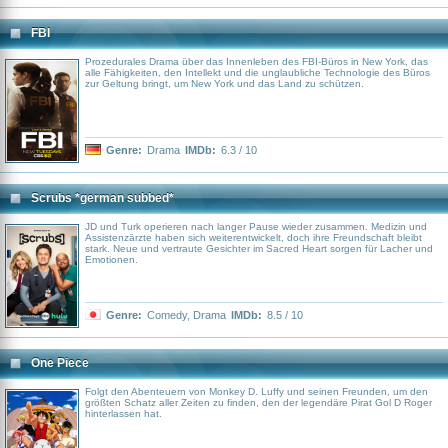
FBI
Prozedurales Drama über das Innenleben des FBI-Büros in New York, das
alle Fähigkeiten, den Intellekt und die unglaubliche Technologie des Büros
zur Geltung bringt, um New York und das Land zu schützen.
Genre:
Drama
IMDb:
6.3 / 10
Scrubs *german subbed*
JD und Turk operieren nach langer Pause wieder zusammen. Medizin und
Assistenzärzte haben sich weiterentwickelt, doch ihre Freundschaft bleibt
stark. Neue und vertraute Gesichter im Sacred Heart sorgen für Lacher und
Emotionen.
Genre:
Comedy
,
Drama
IMDb:
8.5 / 10
One Piece
Folgt den Abenteuern von Monkey D. Luffy und seinen Freunden, um den
größten Schatz aller Zeiten zu finden, den der legendäre Pirat Gol D Roger
hinterlassen hat.