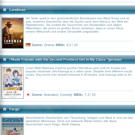
Landman
Die Serie spielt in den sprichwörtlichen Boomtowns von West-Texas und ist
eine moderne Geschichte über die Suche nach dem Glück in der Welt der
Ölplattformen. Sie erzählt die Geschichte von Raufbolden und wilden
Milliardären, die einen so großen Boom anheizen, dass er unser Klima,
unsere Wirtschaft und unsere Geopolitik umgestaltet.
Genre:
Drama
IMDb:
8.2 / 10
I Made Friends with the Second Prettiest Girl in My Class *german
subbed*
Loner Maki Maehara expects another friendless year until he bumps into
popular classmate Umi Asanagi at a video store. Despite their different social
circles, they bond over shared interests in B-movies, and Asanagi asks to be
fri...
Genre:
Animation
,
Comedy
IMDb:
7.3 / 10
Fargo
Verschiedene Geschichten von Täuschung, Intrigen und Mord in und um das
winterliche Minnesota. Doch auf seltsame Weise führen alle diese
Geschichten nach Fargo, North Dakota.