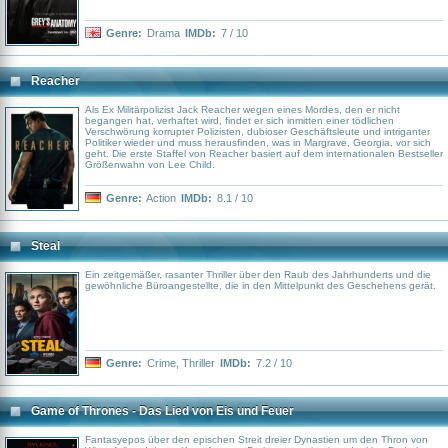
Genre:
Drama
IMDb:
7 / 10
Reacher
Als Ex Militärpolizist Jack Reacher wegen eines Mordes, den er nicht
begangen hat, verhaftet wird, findet er sich inmitten einer tödlichen
Verschwörung korrupter Polizisten, dubioser Geschäftsleute und intriganter
Politiker wieder und muss herausfinden, was in Margrave, Georgia, vor sich
geht. Die erste Staffel von Reacher basiert auf dem internationalen Bestseller
Größenwahn von Lee Child.
Genre:
Action
IMDb:
8.1 / 10
Steal
Ein zeitgemäßer, rasanter Thriller über den Raub des Jahrhunderts und die
gewöhnliche Büroangestellte, die in den Mittelpunkt des Geschehens gerät.
Genre:
Crime
,
Thriller
IMDb:
7.2 / 10
Game of Thrones - Das Lied von Eis und Feuer
Fantasyepos über den epischen Streit dreier Dynastien um den Thron von