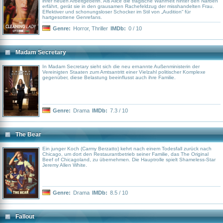
ihrer neuen Arbeitgeberin. Als Alice die tragische Wahrheit hinter den Narben
erfährt, gerät sie in den grausamen Rachefeldzug der misshandelten Frau.
Effektiver und schonungsloser Schocker im Stil von „Audition“ für
hartgesottene Genrefans.
Genre:
Horror
,
Thriller
IMDb:
0 / 10
Madam Secretary
In Madam Secretary sieht sich die neu ernannte Außenministerin der
Vereinigten Staaten zum Amtsantritt einer Vielzahl politischer Komplexe
gegenüber, diese Belastung beeinflusst auch ihre Familie.
Genre:
Drama
IMDb:
7.3 / 10
The Bear
Ein junger Koch (Carmy Berzatto) kehrt nach einem Todesfall zurück nach
Chicago, um dort den Restaurantbetrieb seiner Familie, das The Original
Beef of Chicagoland, zu übernehmen. Die Hauptrolle spielt Shameless-Star
Jeremy Allen White.
Genre:
Drama
IMDb:
8.5 / 10
Fallout