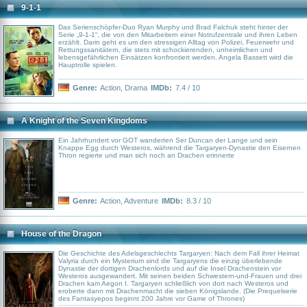
9-1-1
Das Serienschöpfer-Duo Ryan Murphy und Brad Falchuk steht hinter der
Serie „9-1-1“, die von den Mitarbeitern einer Notrufzentrale und ihren Leben
erzählt. Darin geht es um den stressigen Alltag von Polizei, Feuerwehr und
Rettungssanitätern, die stets mit schockierenden, unheimlichen und
lebensgefährlichen Einsätzen konfrontiert werden. Angela Bassett wird die
Hauptrolle spielen.
Genre:
Action
,
Drama
IMDb:
7.4 / 10
A Knight of the Seven Kingdoms
Ein Jahrhundert vor GOT wanderten Ser Duncan der Lange und sein
Knappe Egg durch Westeros, während die Targaryen-Dynastie den Eisernen
Thron regierte und man sich noch an Drachen erinnerte
Genre:
Action
,
Adventure
IMDb:
8.3 / 10
House of the Dragon
Die Geschichte des Adelsgeschlechts Targaryen: Nach dem Fall ihrer Heimat
Valyria durch ein Mysterium sind die Targaryens die einzig überlebende
Dynastie der dortigen Drachenlords und auf die Insel Drachenstein vor
Westeros ausgewandert. Mit seinen beiden Schwestern-und-Frauen und drei
Drachen kam Aegon I. Targaryen schließlich von dort nach Westeros und
eroberte dann mit Drachenmacht die sieben Königslande. (Die Prequelserie
des Fantasyepos beginnt 200 Jahre vor Game of Thrones)