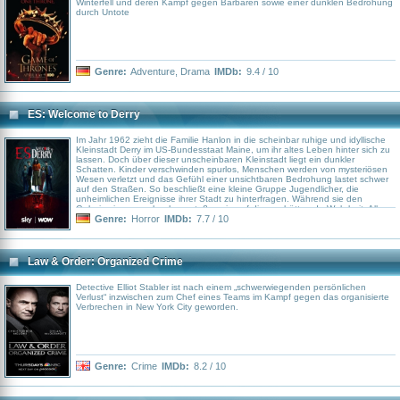
Winterfell und deren Kampf gegen Barbaren sowie einer dunklen Bedrohung
durch Untote
Genre:
Adventure
,
Drama
IMDb:
9.4 / 10
ES: Welcome to Derry
Im Jahr 1962 zieht die Familie Hanlon in die scheinbar ruhige und idyllische
Kleinstadt Derry im US-Bundesstaat Maine, um ihr altes Leben hinter sich zu
lassen. Doch über dieser unscheinbaren Kleinstadt liegt ein dunkler
Schatten. Kinder verschwinden spurlos, Menschen werden von mysteriösen
Wesen verletzt und das Gefühl einer unsichtbaren Bedrohung lastet schwer
auf den Straßen. So beschließt eine kleine Gruppe Jugendlicher, die
unheimlichen Ereignisse ihrer Stadt zu hinterfragen. Während sie den
Geheimnissen nachgehen, stoßen sie auf die erschütternde Wahrheit: Alle
27 Jahre erwacht in Derry ein uraltes, bösartiges Wesen, das sich vom
Genre:
Horror
IMDb:
7.7 / 10
Schrecken und Leid der Bewohner nährt. Allmählich werden die Freunde in
einen Strudel aus dunklen Wahrheiten hineingezogen, bis die unheimliche
Bedrohung Gestalt annimmt. Im Zentrum dieser Gefahr steht ein unheimlicher
Clown, dessen teuflisches Grinsen bald zu ihrem schlimmsten Albtraum wird:
Law & Order: Organized Crime
Pennywise (Bill Skarsgård). Prequel-Serie zu "ES" und "ES: Kapitel 2"
Detective Elliot Stabler ist nach einem „schwerwiegenden persönlichen
Verlust“ inzwischen zum Chef eines Teams im Kampf gegen das organisierte
Verbrechen in New York City geworden.
Genre:
Crime
IMDb:
8.2 / 10