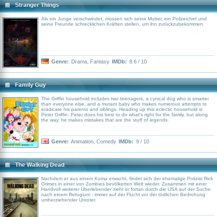
Stranger Things
Als ein Junge verschwindet, müssen sich seine Mutter, ein Polizeichef und
seine Freunde schrecklichen Kräften stellen, um ihn zurückzubekommen.
Genre:
Drama
,
Fantasy
IMDb:
8.6 / 10
Family Guy
The Griffin household includes two teenagers, a cynical dog who is smarter
than everyone else, and a mutant baby who makes numerous attempts to
eradicate his parents and siblings. Heading up this eclectic household is
Peter Griffin. Peter does his best to do what's right for the family, but along
the way, he makes mistakes that are the stuff of legends.
Genre:
Animation
,
Comedy
IMDb:
9 / 10
The Walking Dead
Nachdem er aus einem Koma erwacht, findet sich der ehemalige Polizist Rick
Grimes in einer von Zombies bevölkerten Welt wieder. Zusammen mit einer
Handvoll weiterer Überlebender zieht er fortan durch die USA auf der Suche
nach einem Refugium - immer auf der Flucht vor der tödlichen Bedrohung
umherziehender Untoter.