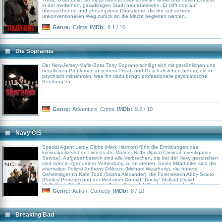
in der modernen, geradlinigen Stadt neu etablieren. Er trifft dort auf
überraschende und ahnungslose Charaktere, die ihn auf seinem
unkonventionellen Weg zurück an die Macht begleiten werden.
Genre:
Crime
IMDb:
8.1 / 10
Die Sopranos
Der New-Jersey-Mafia-Boss Tony Soprano schlägt sich mit persönlichen und
beruflichen Problemen in seinem Privat- und Geschäftsleben herum, die in
psychisch mitnehmen, was ihn dazu bringt, professionelle psychiatrische
Beratung zu ...
Genre:
Adventure
,
Crime
IMDb:
9.2 / 10
Navy CIS
Special Agent Leroy Gibbs (Mark Harmon) führt die Ermittlungen des
kriminalpolizeilichen Diensts der Marine, NCIS (Naval Criminal Investigation
Service). Aufgabenbereich sind alle Verbrechen, die bei der Navy geschehen
sind oder in irgendeiner Verbindung zu ihr stehen. Seine Mitarbeiter sind der
ehemalige Polizist Anthony DiNozzo (Michael Weatherly), die frühere
Geheimagentin Kate Todd (Sasha Alexander), die Forensikerin Abby Sciuto
(Pauley Perrette) und der Mediziner Donald "Ducky" Mallard (David
McCallum). Die Serie war ein Spin-off von J.A.G. - Im Auftrag der Ehre, wo
Agent Gibbs in der Folge "Eisige Zeiten" eingeführt wurde.
Genre:
Action
,
Comedy
IMDb:
8 / 10
Breaking Bad