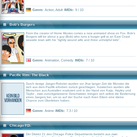
Genre:
Action
,
Adult
IMDb:
9 / 10
Bob's Burgers
From the creator of Home Movies comes a new animated show on Fox. Bob's
Burgers will be about a guy (Bob) who runs a burger grill at an East Coast
seaside town with his "tightly wound wife and three unhelpful kids".
Genre:
Animation
,
Comedy
IMDb:
7 / 10
Pacific Rim: The Black
Durch riesige Jaeger-Roboter wurden vor Jhar langer Zeit die Monster die
sich aus dem Pazifik erhoben zurück geschlagen. Inzwischen wurden alle
Menschen aus Australien evakuiert und in der Hand von Kaiju. Hayley und
Taylor , zwei zurückgelassene Geschwister, bringen sich selbst die Bedienung
eines Jaegers bei, um so auf der Suche nach ihren Eltern eine kleine
Chance zum Überleben haben.
Genre:
Anime
IMDb:
7.3 / 10
Chicago P.D.
Der District 21 des Chicago Police Departments besteht aus zwei