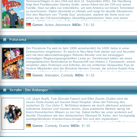
Terroranschlägen in den USA seit dem 11. September 2001. Die Handlung
folgt dem Familienvater Stanley Smith, seiner Arbeit bei der CIA und seiner
Familie. Stan tut alles nur erdenkliche, um sein America vor bösen Terroristen
zu beschützen. Dabei übertreibt er oftmals und sorgt für skurrile Situationen.
Von den Machern von "Family Guy" produziert, startete die Serie rund um
einen bei der CIA-beschäftigten übereifrig-patriotischen Vater und seiner
Familie, 2005 mit einer Vorab-Episode direkt nach dem Superbowl.
Genre:
Action
,
Adventure
IMDb:
7.6 / 10
Futurama
Der Pizzabote Fry wird im Jahr 1999 versehentlich für 1000 Jahre in einer
Zeitmaschine eingefroren. Er wacht in Neu-New-York wieder auf und freundet
sich mit dem alkoholabhängigen Roboter Bender und der einäugigen
ehemaligen Regierungsangestellten Leela an. Gemeinsam bilden sie einen
intergalaktischen Botendienst im Raumschiff von Hubert J. Farnsworth, einem
verwirrten alten Professor und Erfinder, der ein entfernter Verwandter Frys ist.
Andere Mitarbeiter sind der Bürokrat Hermes Conrad, die schöne Asiatin Amy
Wong und Doktor John Zoidberg, ein depressives außerirdisches Krustentier.
Nibbler ist ein sehr süßes und unglaublich gefräßiges kleines Monster, das
Genre:
Animation
,
Comedy
IMDb:
9 / 10
von Leela als Haustier adoptiert wird, und Zapp Branigan ein eitler Idiot von
Raumschiffkapitän, an dem nicht nur sein sanfter, kluger und melancholischer
Erster Offizier Kif verzweifelt.
Scrubs - Die Anfänger
J.D. (Zach Braff), Turk (Donald Faison) und Elliot (Sarah Chalke) sind die
neuen Ärzte-Azubis am Sacred Heart Hospital. Unter der Führung des
zynischen Dr. Cox (John C. McGinley) stolpern sie durch allerhand amüsant-
turbulente Szenen und müssen lernen, dass praktische Medizin wenig mit
ihrem theoretischen Wissen zu tun hat. Dabei treffen sie unter anderem auf
skurrile Charaktere wie den dämonischen Oberarzt Dr. Kelso, den hochgradig
suizidgefährdeten Krankenhaus-Anwalt Ted und den mysteriösen
Hausmeister, der es sich vom ersten Tag an zur Aufgabe macht J.D. das
Leben so schwer wie möglich zu machen..
Genre:
Comedy
,
Drama
IMDb:
9 / 10