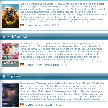
Die Spielereihe Live-Adaption, ist im 22. Jahrhundert angesiedelt und setzt
nach einem globalen Nuklearkrieg ein, durch den sich die Welt in eine
postapokalyptische Dystopie verwandelt hat. Nachdem nahezu die komplette
Erde durch den Atomkrieg verwüstet wurde, liegt es an den wenigen
Überlebenden, in einer lebensfeindlichen und todbringenden Welt eine neue
Zivilisation aufzubauen. Im Zentrum stehen die Bewohner eines
sogenannten „Vaults“, Teil eines Netzwerks von Atombunkern. Nach einem
ernsten Zwischenfall, liegt es an einem ihrer Mitglieder, die sichere
Behausung zu verlassen und begibt sich in die gefährlich brutale,
Genre:
Action
IMDb:
8.7 / 10
feindselige, wilde und unbarmherzige Einöde des zerstörten Los Angeles.
High Potential
Im Zentrum steht die alleinerziehende Mutter Morgan (Kaitlin Olson), die mit
einem IQ von 160 das Potential zum Genie hat, doch daraus kein Kapital
schlagen kann. Die quirlige und ziemlich schrille junge Frau und dreifache
Mutter kann zwar blitzschnell Zusammenhänge erkennen und analysieren,
doch mit ihrer einnehmenden Art stößt sie gerne andere vor den Kopf.
Insbesondere mit autoritären Strukturen hat sie so ihre Schwierigkeiten.
Während sie als Reinigungskraft ihre Familie eher schlecht als recht
versorgen kann, wird ihre unglaubliche Kombinationsgabe von der örtlichen
Polizei entdeckt, als sie kurzerhand beim Saubermachen im Kommissariat die
Genre:
Crime
,
Drama
IMDb:
7.6 / 10
Beweismittel neu sortiert und damit einen komplizierten Fall löst. Die Polizei
heuert schließlich die eigenwillige Morgan als Beraterin an, die sie bei der
Lösung von Kriminalfällen unterstützen soll – gegen den Willen des
verantwortlichen Kommissars Karadec (Daniel Sunjata). Der muss aber schon
Euphoria
bald zugeben, dass die beiden ein letztendlich unschlagbares Ermittler-Duo
bilden.
Verschiedene Teenager, verschiedene Probleme: Jules (Hunter Schafer) ist
die Neue in der Stadt. Als ihre Klassenkameradin Kat (Barbie Ferreira) sie zu
einer Party mitschleppen will, die vom berühmtberüchtigten College-
Footballspieler Chris (Algee Smith) organisiert wird, schlägt sie das Angebot
aus und trifft sich stattdessen mit einer fremden Männerbekanntschaft, die
sie über eine Aufreiß-App aufgegabelt hat. Die 17-jährige Rue (Zendaya)
deckt sich mithilfe ihres Freundes Fezco (Angus Cloud) derweil mit einer
neuen Ration Drogen ein – und das nachdem sie wegen einer Überdosis
gerade erst einen Aufenthalt in einer Entzugsklinik hinter sich hat. Nur ist das
Genre:
Drama
IMDb:
8.4 / 10
Erste, was ihre ratlose Mutter (Nika King) von ihrer Tochter verlangt, einen