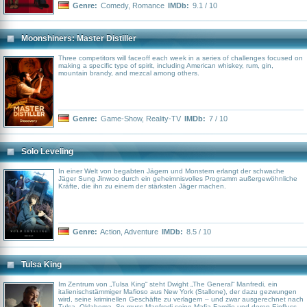
Genre:
Comedy
,
Romance
IMDb:
9.1 / 10
Moonshiners: Master Distiller
Three competitors will faceoff each week in a series of challenges focused on
making a specific type of spirit, including American whiskey, rum, gin,
mountain brandy, and mezcal among others.
Genre:
Game-Show
,
Reality-TV
IMDb:
7 / 10
Solo Leveling
In einer Welt von begabten Jägern und Monstern erlangt der schwache
Jäger Sung Jinwoo durch ein geheimnisvolles Programm außergewöhnliche
Kräfte, die ihn zu einem der stärksten Jäger machen.
Genre:
Action
,
Adventure
IMDb:
8.5 / 10
Tulsa King
Im Zentrum von „Tulsa King“ steht Dwight „The General“ Manfredi, ein
italienischstämmiger Mafioso aus New York (Stallone), der dazu gezwungen
wird, seine kriminellen Geschäfte zu verlagern – und zwar ausgerechnet nach
Tulsa, Oklahoma. So muss Manfredi seine Mafia-Familie und deren Einfluss