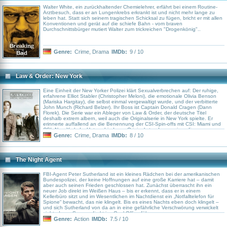
Walter White, ein zurückhaltender Chemielehrer, erfährt bei einem Routine-
Arztbesuch, dass er an Lungenkrebs erkrankt ist und nicht mehr lange zu
leben hat. Statt sich seinem tragischen Schicksal zu fügen, bricht er mit allen
Konventionen und gerät auf die schiefe Bahn - vom braven
Durchschnittsbürger mutiert Walter zum trickreichen "Drogenkönig"..
Genre:
Crime
,
Drama
IMDb:
9 / 10
Law & Order: New York
Eine Einheit der New Yorker Polizei klärt Sexualverbrechen auf: Der ruhige,
erfahrene Elliot Stabler (Christopher Meloni), die emotionale Olivia Benson
(Mariska Hargitay), die selbst einmal vergewaltigt wurde, und der verbitterte
John Munch (Richard Belzer). Ihr Boss ist Captain Donald Cragen (Dann
Florek). Die Serie war ein Ableger von Law & Order, der deutsche Titel
deshalb extrem albern, weil auch die Originalserie in New York spielte. Er
erinnerte auffallend an die Benennung der CSI-Spin-offs mit CSI: Miami und
CSI: New York. Im Unterschied zum Original standen weniger die
Strafverfolgung und der Prozess im Vordergrund, sondern die Motive der
Genre:
Crime
,
Drama
IMDb:
8 / 10
Täter und die Situation der Opfer. Der zweite Spin-off von Law & Order,
Criminal Intent, lief bereits seit einiger Zeit auf Vox.
The Night Agent
FBI-Agent Peter Sutherland ist ein kleines Rädchen bei der amerikanischen
Bundespolizei, der keine Hoffnungen auf eine große Karriere hat – damit
aber auch seinen Frieden geschlossen hat. Zunächst überrascht ihn ein
neuer Job direkt im Weißen Haus – bis er erkennt, dass er in einem
Kellerbüro sitzt und im Wesentlichen im Nachtdienst ein „Notfalltelefon für
Spione“ bewacht, das nie klingelt. Bis es eines Nachts eben doch klingelt –
und sich Sutherland von da an in eine gefährliche Verschwörung verwickelt
sieht, deren Spuren direkt ins Oval Office führen.
Genre:
Action
IMDb:
7.5 / 10