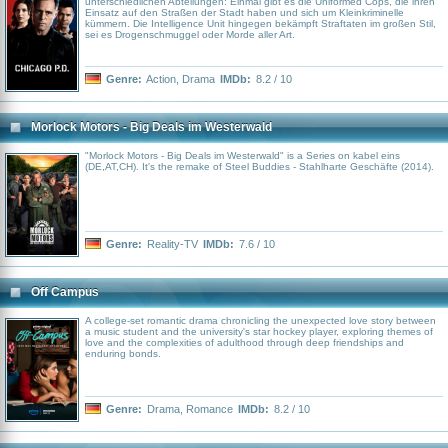
unterschiedlichen Abteilungen: Einmal gibt es die Uniformed Cops, die ihren
Einsatz auf den Straßen der Stadt haben und sich um Kleinkriminelle
kümmern. Die Intelligence Unit hingegen bekämpft Straftaten im großen Stil,
sei es Drogenschmuggel oder Morde aller Art.
Genre:
Action
,
Drama
IMDb:
8.2 / 10
Morlock Motors - Big Deals im Westerwald
"Morlock Motors - Big Deals im Westerwald" is a Series on kabel eins
(DE,AT,CH). It's the remake of Steel Buddies - Stahlharte Geschäfte (2014).
Genre:
Reality-TV
IMDb:
7.6 / 10
Off Campus
A college-set romantic drama chronicling the unexpected love story between
a music student and the university's star hockey player, exploring themes of
love and the complexities of adulthood through deep friendships and
enduring bonds.
Genre:
Drama
,
Romance
IMDb:
8.2 / 10