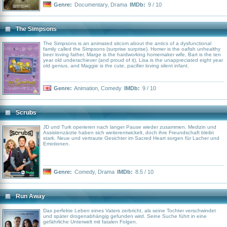
Genre:
Documentary
,
Drama
IMDb:
9 / 10
The Simpsons
The Simpsons is an animated sitcom about the antics of a dysfunctional
family called the Simpsons (surprise surprise). Homer is the oafish unhealthy
beer loving father, Marge is the hardworking homemaker wife, Bart is the ten
year old underachiever (and proud of it), Lisa is the unappreciated eight year
old genius, and Maggie is the cute, pacifier loving silent infant.
Genre:
Animation
,
Comedy
IMDb:
9 / 10
Scrubs
JD und Turk operieren nach langer Pause wieder zusammen. Medizin und
Assistenzärzte haben sich weiterentwickelt, doch ihre Freundschaft bleibt
stark. Neue und vertraute Gesichter im Sacred Heart sorgen für Lacher und
Emotionen.
Genre:
Comedy
,
Drama
IMDb:
8.5 / 10
Run Away
Das perfekte Leben eines Vaters zerbricht, als seine Tochter verschwindet
und später drogenabhängig gefunden wird. Seine Suche führt in eine
gefährliche Unterwelt mit fatalen Folgen.