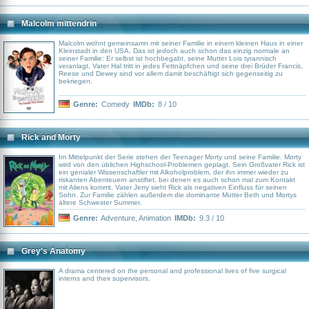
Drogentest zum Beweis ihrer Läuterung zu machen. Also wendet sich Rue mit
einer besonderen Bitte an ihre Freundin Lexi (Maude Apatow) aus
Kindheitstagen. Und auch im weiteren Umfeld der Jugendlichen kommt es
Malcolm mittendrin
inmitten von Drogen, Sex und Geheimnissen zu allerlei Verflechtungen, die
ihre Zukunft maßgeblich bestimmen könnten...
Malcolm wohnt gemeinsamn mit seiner Familie in einem kleinen Haus in einer
Kleinstadt in den USA. Das ist jedoch auch schon das einzig normale an
seiner Familie: Er selbst ist hochbegabt, seine Mutter Lois tyrannisch
veranlagt, Vater Hal tritt in jedes Fettnäpfchen und seine drei Brüder Francis,
Reese und Dewey sind vor allem damit beschäftigt sich gegenseitig zu
bekriegen.
Genre:
Comedy
IMDb:
8 / 10
Rick and Morty
Im Mittelpunkt der Serie stehen der Teenager Morty und seine Familie. Morty
wird von den üblichen Highschool-Problemen geplagt. Sein Großvater Rick ist
ein genialer Wissenschaftler mit Alkoholproblem, der ihn immer wieder zu
riskanten Abenteuern anstiftet, bei denen es auch schon mal zum Kontakt
mit Aliens kommt. Vater Jerry sieht Rick als negativen Einfluss für seinen
Sohn. Zur Familie zählen außerdem die dominante Mutter Beth und Mortys
ältere Schwester Summer.
Genre:
Adventure
,
Animation
IMDb:
9.3 / 10
Grey's Anatomy
A drama centered on the personal and professional lives of five surgical
interns and their supervisors.