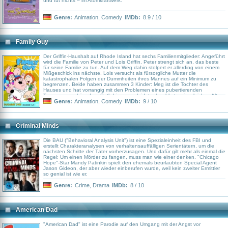
und tut nichts – im Atomkraftwerk.
Genre:
Animation
,
Comedy
IMDb:
8.9 / 10
Family Guy
Der Griffin-Haushalt auf Rhode Island hat sechs Familienmitglieder: Angeführt
wird die Familie von Peter und Lois Griffin. Peter strengt sich an, das beste
für seine Familie zu tun. Auf dem Weg dahin stolpert er allerding von einem
Mißgeschick ins nächste. Lois versucht als fürsorgliche Mutter die
katastrophalen Folgen der Dummheiten ihres Mannes auf ein Minimum zu
begrenzen. Beide haben zusammen 3 Kinder: Meg ist die Tochter des
Hauses und hat vorrangig mit den Problemen eines pubertierenden
Teenagers zu kämpfen. Seth hingegen leidet, obwohl etwa im gleichen Alter
wie seine Schwester, vor allem unter seiner Dummheit. Das genaue Gegenteil
Genre:
Animation
,
Comedy
IMDb:
9 / 10
ist das sprechende Baby Stewie. Hochintelligent und böse wird es
abwechselnd von Mordphantasien gegen Lois und Weltherrschaftsplänen
getrieben. Seine Intelligenz bringt ihn öfter in Konflikt mit dem letzten Mitglied
der Familie: dem hochintelligenten und etwas yuppiehaften Hund Brian, der
Criminal Minds
natürlich ebenfalls sprechen kann. Die weiteren Figuren der Serie stellen vor
allem die zahlreichen NAchbaren der Familie dar: etwa der pädophile
Rentner, der Perversling, der Rollstuhlfahrer uvm.
Die BAU ("Behavioral Analysis Unit") ist eine Spezialeinheit des FBI und
erstellt Charakteranalysen von verhaltensauffälligen Serientätern, um die
nächsten Schritte der Täter vorherzusagen. Und dafür gilt mehr als einmal die
Regel: Um einen Mörder zu fangen, muss man wie einer denken. "Chicago
Hope"-Star Mandy Patinkin spielt den ehemals beurlaubten Special Agent
Jason Gideon, der aber wieder einberufen wurde, weil kein zweiter Ermittler
so genial ist wie er.
Genre:
Crime
,
Drama
IMDb:
8 / 10
American Dad
"American Dad" ist eine Parodie auf den Umgang mit der Angst vor