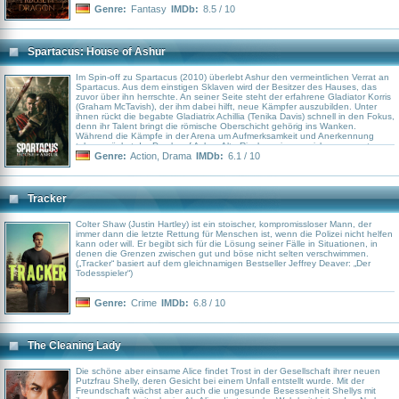
Genre:
Fantasy
IMDb:
8.5 / 10
Spartacus: House of Ashur
Im Spin-off zu Spartacus (2010) überlebt Ashur den vermeintlichen Verrat an
Spartacus. Aus dem einstigen Sklaven wird der Besitzer des Hauses, das
zuvor über ihn herrschte. An seiner Seite steht der erfahrene Gladiator Korris
(Graham McTavish), der ihm dabei hilft, neue Kämpfer auszubilden. Unter
ihnen rückt die begabte Gladiatrix Achillia (Tenika Davis) schnell in den Fokus,
denn ihr Talent bringt die römische Oberschicht gehörig ins Wanken.
Während die Kämpfe in der Arena um Aufmerksamkeit und Anerkennung
toben, wächst der Druck auf Ashur. Alte Rivalen erinnern sich nur zu gut an
seine früheren Machenschaften, und jede Intrige könnte erneut auf ihn
Genre:
Action
,
Drama
IMDb:
6.1 / 10
zurückfallen.
Tracker
Colter Shaw (Justin Hartley) ist ein stoischer, kompromissloser Mann, der
immer dann die letzte Rettung für Menschen ist, wenn die Polizei nicht helfen
kann oder will. Er begibt sich für die Lösung seiner Fälle in Situationen, in
denen die Grenzen zwischen gut und böse nicht selten verschwimmen.
(„Tracker“ basiert auf dem gleichnamigen Bestseller Jeffrey Deaver: „Der
Todesspieler“)
Genre:
Crime
IMDb:
6.8 / 10
The Cleaning Lady
Die schöne aber einsame Alice findet Trost in der Gesellschaft ihrer neuen
Putzfrau Shelly, deren Gesicht bei einem Unfall entstellt wurde. Mit der
Freundschaft wächst aber auch die ungesunde Besessenheit Shellys mit