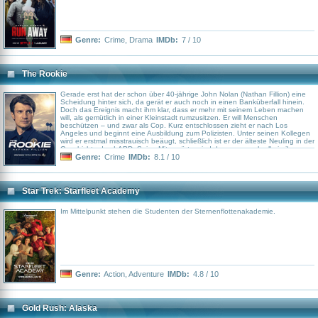
Genre:
Crime
,
Drama
IMDb:
7 / 10
The Rookie
Gerade erst hat der schon über 40-jährige John Nolan (Nathan Fillion) eine
Scheidung hinter sich, da gerät er auch noch in einen Banküberfall hinein.
Doch das Ereignis macht ihm klar, dass er mehr mit seinem Leben machen
will, als gemütlich in einer Kleinstadt rumzusitzen. Er will Menschen
beschützen – und zwar als Cop. Kurz entschlossen zieht er nach Los
Angeles und beginnt eine Ausbildung zum Polizisten. Unter seinen Kollegen
wird er erstmal misstrauisch beäugt, schließlich ist er der älteste Neuling in der
Geschichte des LAPD. Seine Mitanwärter sind dagegen noch alle in ihren
20ern und stehen an einem ganz anderen Punkt in ihrem Leben. Nun muss
Genre:
Crime
IMDb:
8.1 / 10
John sich im harten Dienstalltag auf den Straßen von LA beweisen, wobei er
oft in so brenzlige wie gefährliche Situationen gerät...
Star Trek: Starfleet Academy
Im Mittelpunkt stehen die Studenten der Sternenflottenakademie.
Genre:
Action
,
Adventure
IMDb:
4.8 / 10
Gold Rush: Alaska