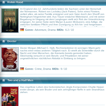
Robin Hood
Im England des 12. Jahrhunderts leiden die Sachsen unter der Herrschaft
der Normannen. Robert von Locksley (Jack Patten), Sohn eines Försters,
verliert alles, als seine Familie enteignet und sein Vater durch den Sheriff von
Nottingham hingerichtet wird. Aus Trauer erwächst Widerstand, und mit seiner
Begabung im Umgang mit dem Langbogen stellt sich Rob der Unterdrückung
entgegen. An seiner Seite steht Marian (Lauren McQueen), eine Adlige, die
zwischen familiärer Pflicht und ihrer Zuneigung zu ihm hin- und hergerissen
ist. Gemeinsam mit einer Gruppe von Ausgestoßenen aus Sherwood Forest
formiert er eine Gemeinschaft, die gegen Korruption und Willkür kämpft. Aus
Genre:
Adventure
,
Drama
IMDb:
6.2 / 10
dem Wunsch nach Vergeltung entsteht schließlich eine Legende: Robin
Hood, Symbol des Aufbegehrens gegen Tyrannei.
Dexter
Dexter Morgan (Michael C. Hall), Rechtsmediziner im sonnigen Miami geht
nachts einer etwas anderen Tätigkeit nach. Er streift als Serienkiller durch die
Nacht und tötet Menschen, die ihrerseits bereits gemordet haben.
Gleichzeitig versucht er sein Berufs- und Privatleben mit seiner
ungewöhnlichen nächtlichen Aktivität in Einklang zu bringen.
Genre:
Crime
,
Drama
IMDb:
9 / 10
Two and a Half Men
Das zügellose Leben des hedonistischen Jingle-Komponisten Charlie Harper
endet abrupt, als sein Bruder und sein zehnjähriger Neffe in sein Strandhaus
ziehen.