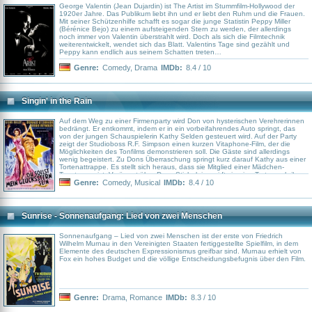
auseinandersetzt, ist The Science of Sleep – Anleitung zum Träumen (2006).
George Valentin (Jean Dujardin) ist The Artist im Stummfilm-Hollywood der
Weitere Informationen im InternetOriginaltext des Gedichts von Alexander
1920er Jahre. Das Publikum liebt ihn und er liebt den Ruhm und die Frauen.
Pope (engl.) Bericht über den Film mit Foto der Überreichung des Oscars
Mit seiner Schützenhilfe schafft es sogar die junge Statistin Peppy Miller
(engl.)Interview mit Michel Gondry und Charlie Kaufman im Independent Film
(Bérénice Bejo) zu einem aufsteigenden Stern zu werden, der allerdings
Quaterly (engl.) QuelleVerschiedene Rezensionen zum Film auf
noch immer von Valentin überstrahlt wird. Doch als sich die Filmtechnik
Rottentomatoes.com (engl.)
weiterentwickelt, wendet sich das Blatt. Valentins Tage sind gezählt und
Peppy kann endlich aus seinem Schatten treten…
Genre:
Comedy
,
Drama
IMDb:
8.4 / 10
Singin' in the Rain
Auf dem Weg zu einer Firmenparty wird Don von hysterischen Verehrerinnen
bedrängt. Er entkommt, indem er in ein vorbeifahrendes Auto springt, das
von der jungen Schauspielerin Kathy Selden gesteuert wird. Auf der Party
zeigt der Studioboss R.F. Simpson einen kurzen Vitaphone-Film, der die
Möglichkeiten des Tonfilms demonstrieren soll. Die Gäste sind allerdings
wenig begeistert. Zu Dons Überraschung springt kurz darauf Kathy aus einer
Tortenattrappe. Es stellt sich heraus, dass sie Mitglied einer Mädchen-
Tanztruppe ist. Verärgert über Dons Sticheleien wirft sie eine Torte nach ihm,
trifft aber dabei Lina ins Gesicht und verlässt die Party fluchtartig. Erst nach
Genre:
Comedy
,
Musical
IMDb:
8.4 / 10
wochenlanger vergeblicher Suche Dons begegnen sich die beiden wieder.
Sunrise - Sonnenaufgang: Lied von zwei Menschen
Sonnenaufgang – Lied von zwei Menschen ist der erste von Friedrich
Wilhelm Murnau in den Vereinigten Staaten fertiggestellte Spielfilm, in dem
Elemente des deutschen Expressionismus greifbar sind. Murnau erhielt von
Fox ein hohes Budget und die völlige Entscheidungsbefugnis über den Film.
Genre:
Drama
,
Romance
IMDb:
8.3 / 10