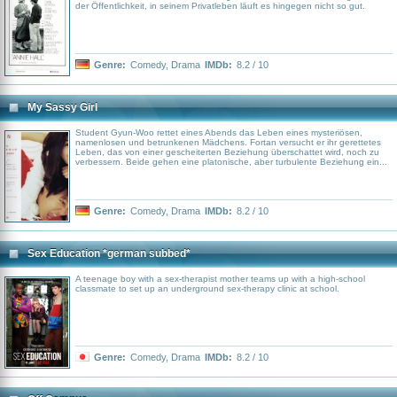
der Öffentlichkeit, in seinem Privatleben läuft es hingegen nicht so gut.
Genre:
Comedy
,
Drama
IMDb:
8.2 / 10
My Sassy Girl
Student Gyun-Woo rettet eines Abends das Leben eines mysteriösen,
namenlosen und betrunkenen Mädchens. Fortan versucht er ihr gerettetes
Leben, das von einer gescheiterten Beziehung überschattet wird, noch zu
verbessern. Beide gehen eine platonische, aber turbulente Beziehung ein...
Genre:
Comedy
,
Drama
IMDb:
8.2 / 10
Sex Education *german subbed*
A teenage boy with a sex-therapist mother teams up with a high-school
classmate to set up an underground sex-therapy clinic at school.
Genre:
Comedy
,
Drama
IMDb:
8.2 / 10