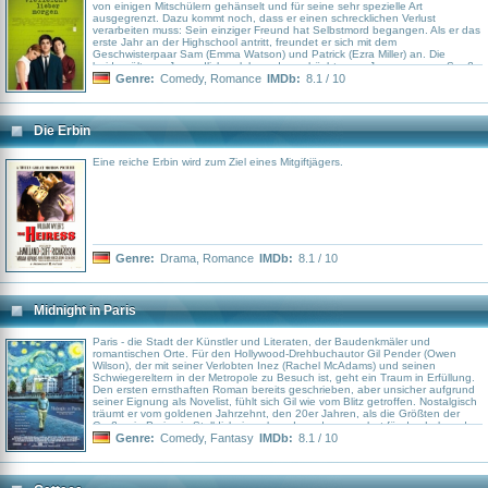
von einigen Mitschülern gehänselt und für seine sehr spezielle Art
ausgegrenzt. Dazu kommt noch, dass er einen schrecklichen Verlust
verarbeiten muss: Sein einziger Freund hat Selbstmord begangen. Als er das
erste Jahr an der Highschool antritt, freundet er sich mit dem
Geschwisterpaar Sam (Emma Watson) und Patrick (Ezra Miller) an. Die
beiden älteren Jugendlichen lehren den schüchternen Jungen neuen Spaß
am Leben, wecken in Charlie aber auch die Erinnerung an sein verdrängtes
Genre:
Comedy
,
Romance
IMDb:
8.1 / 10
Kindheitstrauma. Er verliebt sich in Sam, hat jedoch große Probleme, mit
seinem fehlenden Selbstbewusstsein umzugehen und weiß nicht, wie er sich
dem hübschen Mädchen gegenüber verhalten soll.
Die Erbin
Eine reiche Erbin wird zum Ziel eines Mitgiftjägers.
Genre:
Drama
,
Romance
IMDb:
8.1 / 10
Midnight in Paris
Paris - die Stadt der Künstler und Literaten, der Baudenkmäler und
romantischen Orte. Für den Hollywood-Drehbuchautor Gil Pender (Owen
Wilson), der mit seiner Verlobten Inez (Rachel McAdams) und seinen
Schwiegereltern in der Metropole zu Besuch ist, geht ein Traum in Erfüllung.
Den ersten ernsthaften Roman bereits geschrieben, aber unsicher aufgrund
seiner Eignung als Novelist, fühlt sich Gil wie vom Blitz getroffen. Nostalgisch
träumt er vom goldenen Jahrzehnt, den 20er Jahren, als die Größten der
Großen in Paris ein Stelldichein gaben. Inez dagegen hat für das Leben der
Boheme und die Nostalgie nichts übrig, geht sogar lieber mit dem
Genre:
Comedy
,
Fantasy
IMDb:
8.1 / 10
pedantischen Paul (Michael Sheen) aus, den Gil nicht ausstehen kann.