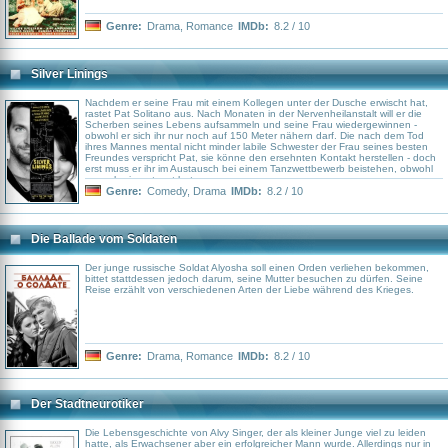
Genre:
Drama
,
Romance
IMDb:
8.2 / 10
Silver Linings
Nachdem er seine Frau mit einem Kollegen unter der Dusche erwischt hat,
rastet Pat Solitano aus. Nach Monaten in der Nervenheilanstalt will er die
Scherben seines Lebens aufsammeln und seine Frau wiedergewinnen -
obwohl er sich ihr nur noch auf 150 Meter nähern darf. Die nach dem Tod
ihres Mannes mental nicht minder labile Schwester der Frau seines besten
Freundes verspricht Pat, sie könne den ersehnten Kontakt herstellen - doch
erst muss er ihr im Austausch bei einem Tanzwettbewerb beistehen, obwohl
er noch nie getanzt hat.
Genre:
Comedy
,
Drama
IMDb:
8.2 / 10
Die Ballade vom Soldaten
Der junge russische Soldat Alyosha soll einen Orden verliehen bekommen,
bittet stattdessen jedoch darum, seine Mutter besuchen zu dürfen. Seine
Reise erzählt von verschiedenen Arten der Liebe während des Krieges.
Genre:
Drama
,
Romance
IMDb:
8.2 / 10
Der Stadtneurotiker
Die Lebensgeschichte von Alvy Singer, der als kleiner Junge viel zu leiden
hatte, als Erwachsener aber ein erfolgreicher Mann wurde. Allerdings nur in