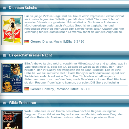
Die roten Schuhe
Für die junge Victoria Page wird ein Traum wahr: Impresario Lermontov holt
sie in seine legendäre Balletttruppe. Mit dem Ballett “Die roten Schuhe”
avanciert Victoria zur gefeierten Primaballerina. Doch wie in Andersens
Märchenvorlage endet auch Victorias Geschichte tragisch: hin- und
hergerissen zwischen ihrer Liebe zum Komponisten Julian Craster und hrer
Verehrung für den dämonischen Lermontov tanzt sie auf den Abgrund zu.
Genre:
Drama
,
Music
IMDb:
8.3 / 10
Es geschah in einer Nacht
Ellie Andrews ist eine reiche, verwöhnte Millionärstochter und tut alles, was ihr
Vater nicht möchte, dass sie tut. Deswegen will sie auch genau den Typen
heiraten, den ihr Daddy am wenigsten leiden kann. Kurzum: Ellie ist eine
Rebellin, wie sie im Buche steht. Doch Daddy ist nicht dumm und sperrt sein
Töchterlein einfach auf seine Yacht. Das Töchterlein schafft es jedoch zu
fliehen und macht sich auf den Weg nach New York - mit dem Bus! Hier lernt
sie den Reporter Peter Warne kennen, der sofort DIE Story schlechthin
wittert. Es beginnt eine turbulente Reise mit ungeahnten Folgen...
Genre:
Comedy
,
Romance
IMDb:
8.2 / 10
Wilde Erdbeeren
Wilde Erdbeeren ist ein Drama des schwedischen Regisseurs Ingmar
Bergman. Es erzählt einen Tag im Leben des Medizinprofessors Borg, der
auf einer Reise die Stationen seines Lebens Revue passieren lässt.