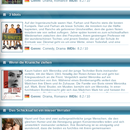
Genre:
Drama
,
Romance
IMDb:
8.2 / 10
3 Idiots
Auf der Ingenieurschule waren Hari, Farhan und Rancho stets die besten
Kumpels. Hari und Farhan als brave Schüler, die trotzdem nur die Hälfte
kapierten, und Rancho als geborener Unruhestifter, dem die guten Noten
trotzdem wie von selbst zuflogen. Jahre später kommt es zum schicksalhaften
Wiedersehen zwischen den drei Freunden, ihrem gestrengen Professor mit
der wunderschönen Tochter, und jenem Streber, der auf der Schule ihr
Erzrivale war. Diesmal geht es um eine Wette, einen Todesfall, und eine
Hochzeit mit Hindernissen.
Genre:
Comedy
,
Drama
IMDb:
8.2 / 10
Wenn die Kraniche ziehen
Kaum haben sich Weronika und der junge Techniker Boris ineinander
verliebt, tritt der Mann 1941 freiwillig der Roten Armee bei und geht bei
Kriegsausbruch an die Front. Vergeblich wartet Weronika auf ein
Lebenszeichen von ihm. Während eines Bombenangriffs verliert das
Mädchen ihre Eltern und ihr Zuhause. Die Familie von Boris nimmt Weronika
auf. Mark, Boris' Bruder, ein Musiker, bemüht sich um Weronika. In einer
furchtbaren Bombennacht gibt sich das Mädchen Mark hin und heiratet ihn
wenig später. Die Ehe wird jedoch von den Erinnerungen an Boris
überschattet, so dass sich Weronika schließlich wieder von ihrem Mann
Genre:
Drama
,
Romance
IMDb:
8.2 / 10
trennt. Bis zum Ende des Krieges glaubt sie fest, dass Boris zurückkommen
werde. Als sein Tod zur Gewissheit wird, schenkt sie ihre ganze Liebe einem
kleinen Waisenjungen...
Das Schicksal ist ein mieser Verräter
Hazel und Gus sind zwei außergewöhnliche junge Menschen, die den
gleichen Humor und die Abneigung gegen Konventionelles teilen und sich
‚unsterblich‘ ineinander verlieben. Ihre Beziehung ist so einzigartig und
wundervoll, dass die beiden es furchtlos mit ihrem gemeinsamen