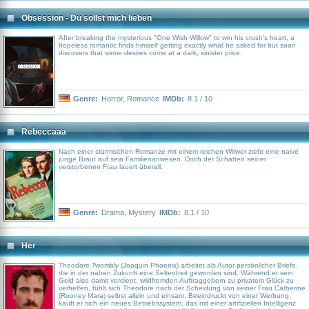
Obsession - Du sollst mich lieben
After breaking the mysterious "One Wish Willow" to win his crush's heart, a
hopeless romantic finds himself getting exactly what he asked for but soon
discovers that some desires come at a dark, sinister price.
Genre:
Horror
,
Romance
IMDb:
8.1 / 10
Rebeccaaa
Nach einer stürmischen Romanze mit einem reichen Witwer zieht eine naive
junge Braut auf sein Familienanwesen. Doch der Schatten seiner
verstorbenen Frau lauert überall.
Genre:
Drama
,
Mystery
IMDb:
8.1 / 10
Her
Theodore Twombly (Joaquin Phoenix) arbeitet als Autor persönlicher Briefe,
die in der nahen Zukunft eine Seltenheit geworden sind. Während er sein
Geld also damit verdient, wildfremden Auftraggebern zu privatem Glück zu
verhelfen, fühlt sich Theodore nach der Scheidung von seiner Frau Catherine
(Rooney Mara) selbst allein und einsam. Beeindruckt von einer Werbung
kauft er sich ein neues Betriebssystem, das mit einer artifiziellen Intelligenz