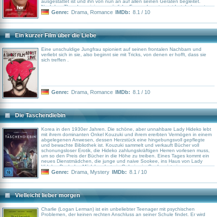
ausgestattet ist und ihn von nun an auf allen seinen Geräten begleitet.
Nachdem Theodore einige persönliche Fragen beantwortet hat, bekommt
das Programm eine Stimme und einen Namen: Die charmante Samantha
Genre:
Drama
,
Romance
IMDb:
8.1 / 10
(Stimme: Scarlett Johansson) ordnet nicht nur Theodores Mails und sucht
den besten Song für jede Stimmung aus, sondern entpuppt sich auch als
perfekte Gesprächspartnerin, mit der Theodore über Gott und die Welt reden
kann. Durch Samanthas humorvolle und einfühlsame Art beginnt der
Ein kurzer Film über die Liebe
deprimierte Mann, langsam wieder Freude zu empfinden – und sich in das
Programm zu verlieben…
Eine unschuldige Jungfrau spioniert auf seinen frontalen Nachbarn und
verliebt sich in sie, also beginnt sie mit Tricks, von denen er hofft, dass sie
sich treffen .
Genre:
Drama
,
Romance
IMDb:
8.1 / 10
Die Taschendiebin
Korea in den 1930er Jahren. Die schöne, aber unnahbare Lady Hideko lebt
mit ihrem dominanten Onkel Kouzuki und ihrem ererbten Vermögen in einem
abgelegenen Anwesen, dessen Herzstück eine hingebungsvoll gepflegte
und bewachte Bibliothek ist. Kouzuki sammelt und verkauft Bücher voll
schonungsloser Erotik, die Hideko zahlungskräftigen Herren vorlesen muss,
um so den Preis der Bücher in die Höhe zu treiben. Eines Tages kommt ein
neues Dienstmädchen, die junge und naive Sookee, ins Haus von Lady
Hideko. Doch das Mädchen hat ein Geheimnis: Sookee ist eine
Taschendiebin und Betrügerin, engagiert, um Hideko dem gerissenen Grafen
Genre:
Drama
,
Mystery
IMDb:
8.1 / 10
Fujiwara in die Hände zu spielen, der sie nach der Hochzeit um ihr Vermögen
bringen will. Doch zwischen den beiden jungen Frauen entwickelt sich etwas
Unerwartetes: ein ganz eigenes Begehren, eine ungeahnte Zuneigung, die
die Karten der Macht neu verteilt.
Vielleicht lieber morgen
Charlie (Logan Lerman) ist ein unbeliebter Teenager mit psychischen
Problemen, der keinen rechten Anschluss an seiner Schule findet. Er wird