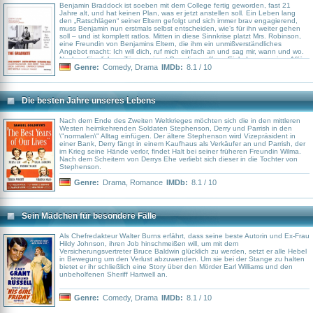
Benjamin Braddock ist soeben mit dem College fertig geworden, fast 21
Jahre alt, und hat keinen Plan, was er jetzt anstellen soll. Ein Leben lang
den „Ratschlägen“ seiner Eltern gefolgt und sich immer brav engagierend,
muss Benjamin nun erstmals selbst entscheiden, wie’s für ihn weiter gehen
soll – und ist komplett ratlos. Mitten in diese Sinnkrise platzt Mrs. Robinson,
eine Freundin von Benjamins Eltern, die ihm ein unmißverständliches
Angebot macht: Ich will dich, ruf mich einfach an und sag mir, wann und wo.
Nach anfänglichem Zögern nimmt Ben diese offene Einladung zu einer Affäre
an und lebt zwischen Swimmingpool und Hotelzimmer ziellos in den Tag
Genre:
Comedy
,
Drama
IMDb:
8.1 / 10
hinein. Bis Elaine, Tochter der Familie Robinson, heimkehrt, und sich die
beiden jungen Leute gegen den ausgesprochenen Willen von Mrs. Robinson
ineinander verlieben.
Die besten Jahre unseres Lebens
Nach dem Ende des Zweiten Weltkrieges möchten sich die in den mittleren
Westen heimkehrenden Soldaten Stephenson, Derry und Parrish in den
\"normalen\" Alltag einfügen. Der ältere Stephenson wird Vizepräsident in
einer Bank, Derry fängt in einem Kaufhaus als Verkäufer an und Parrish, der
im Krieg seine Hände verlor, findet Halt bei seiner früheren Freundin Wilma.
Nach dem Scheitern von Derrys Ehe verliebt sich dieser in die Tochter von
Stephenson.
Genre:
Drama
,
Romance
IMDb:
8.1 / 10
Sein Mädchen für besondere Fälle
Als Chefredakteur Walter Burns erfährt, dass seine beste Autorin und Ex-Frau
Hildy Johnson, ihren Job hinschmeißen will, um mit dem
Versicherungsvertreter Bruce Baldwin glücklich zu werden, setzt er alle Hebel
in Bewegung um den Verlust abzuwenden. Um sie bei der Stange zu halten
bietet er ihr schließlich eine Story über den Mörder Earl Williams und den
unbeholfenen Sheriff Hartwell an.
Genre:
Comedy
,
Drama
IMDb:
8.1 / 10