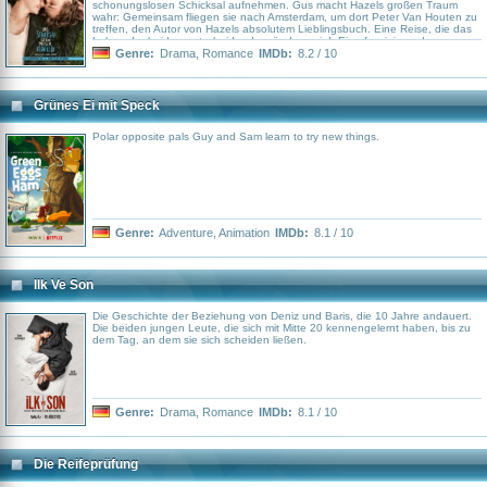
schonungslosen Schicksal aufnehmen. Gus macht Hazels großen Traum
wahr: Gemeinsam fliegen sie nach Amsterdam, um dort Peter Van Houten zu
treffen, den Autor von Hazels absolutem Lieblingsbuch. Eine Reise, die das
Leben der beiden entscheidend verändern wird. Eine faszinierende,
poetische und zutiefst bewegende Liebesgeschichte über den Mut zu leben
Genre:
Drama
,
Romance
IMDb:
8.2 / 10
und zu lieben und die Kunst das Schicksal zu meistern.
Grünes Ei mit Speck
Polar opposite pals Guy and Sam learn to try new things.
Genre:
Adventure
,
Animation
IMDb:
8.1 / 10
Ilk Ve Son
Die Geschichte der Beziehung von Deniz und Baris, die 10 Jahre andauert.
Die beiden jungen Leute, die sich mit Mitte 20 kennengelernt haben, bis zu
dem Tag, an dem sie sich scheiden ließen.
Genre:
Drama
,
Romance
IMDb:
8.1 / 10
Die Reifeprüfung