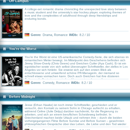
Off Campus
A college-set romantic drama chronicling the unexpected love story between
a music student and the university's star hockey player, exploring themes of
love and the complexities of adulthood through deep friendships and
enduring bonds.
Genre:
Drama
,
Romance
IMDb:
8.2 / 10
You're the Worst
You’re the Worst ist eine US-amerikanische Comedy-Serie, die sich ebenso im
romantischen Metier bewegt. Im Mittelpunkt des Geschehens befinden sich
Jimmy Shive-Overly (Chris Geere) und Gretchen Cutler (Aya Cash). Er ist ein
egoistischer sowie von sich selbst überzeugter Schriftsteller, der ziellos in Los
Angeles vor sich hinlebt. Sie erweist sich auf den ersten Blick als
entschlossene und umwerfend schöne PR-Managerin, der niemand so
schnell etwas vormachen kann. Doch auch Gretchen hat ihre düsteren
Seiten und pflegt einen zynischen Umgangston, der aus ihrer
selbstzerstörerischen Ader resultiert.
Genre:
Comedy
,
Romance
IMDb:
8.2 / 10
Before Midnight
Jesse (Ethan Hawke) ist noch immer Schriftsteller, geschieden und er
versucht, den Kontakt zu seinem Sohn in Chicago aufrecht zu erhalten,
während Celine (Julie Delpy) darüber nachdenkt, für die Regierung zu
arbeiten, und sich an einem beruflichen Scheideweg befindet. In
Griechenland machen beide Urlaub und nehmen ihre – durch die beiden
vorhergegangenen Filme Before Sunrise und Before Sunset – gewohnten
philosophischen Gespräche über das Leben, die Liebe und den Tod wieder
auf.