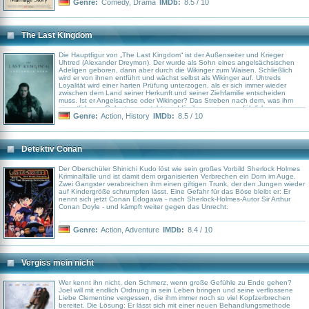
Genre:
Comedy
,
Drama
IMDb:
8.5 / 10
The Last Kingdom
Die Hauptfigur von „The Last Kingdom“ ist der Außenseiter und Krieger
Uhtred (Alexander Dreymon). Der wurde als Sohn eines angelsächsischen
Adeligen geboren, dann aber durch die Wikinger zum Waisen. Schließlich
wird er von ihnen entführt und wächst selbst als Wikinger auf. Uhtreds
Loyalität wird einer harten Prüfung unterzogen, als er sich immer wieder
zwischen dem Land seiner Herkunft und seiner Ziehfamilie entscheiden
muss. Ist er Angelsachse oder Wikinger? Das Streben nach dem, was ihm
eigentlich von Geburt an zusteht, wird für ihn zu einem gefährlichen
Unterfangen.
Genre:
Action
,
History
IMDb:
8.5 / 10
Detektiv Conan
Der Oberschüler Shinichi Kudo löst wie sein großes Vorbild Sherlock Holmes
Kriminalfälle und ist damit dem organisierten Verbrechen ein Dorn im Auge.
Zwei Gangster verabreichen ihm einen giftigen Trunk, der den Jungen wieder
auf Kindergröße schrumpfen lässt. Eine Gefahr für das Böse bleibt er: Er
nennt sich jetzt Conan Edogawa - nach Sherlock-Holmes-Autor Sir Arthur
Conan Doyle - und kämpft weiter gegen das Unrecht.
Genre:
Action
,
Adventure
IMDb:
8.4 / 10
Vergiss mein nicht
Wer kennt ihn nicht, den Schmerz, wenn große Gefühle zu Ende gehen?
Joel will mit endlich Ordnung in sein Leben bringen und seine verflossene
Liebe Clementine vergessen, die ihm immer noch so viel Kopfzerbrechen
bereitet. Die Lösung: Er lässt sich mit einer neuen Behandlungsmethode