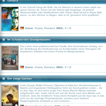
Gattaca
In der Zukunft hängt die Rolle, die ein Mensch in seinem Leben spielt von
seinen Genen ab. Schon bei der Geburt wird festgelegt, ob jemand
Wissenschaftler oder Straßenkehrer wird. Ethan Hawk träumt in dieser Welt
davon, zu den Sternen zu fliegen, aber er ist “genetisch nicht qualifiziert”.
Genre:
Drama
,
Romance
IMDb:
8 / 10
Im Schatten des Orangenbaums
Das Leben einer palästinensischen Familie über Generationen hinweg, von
der Vertreibung des Großvaters bis zur Konfrontation eines Teenagers mit
israelischen Soldaten bei einem Protest im Westjordanland.
Genre:
Drama
,
Romance
IMDb:
8 / 10
Der ewige Gärtner
Justin Quayle (Ralph Fiennes), Diplomat im britischen Hochkommissariat in
Nairobi und begeisterter Hobbygärtner, führt ein beschauliches Leben – bis
zu dem Tag, an dem seine junge Frau Tessa (Rachel Weisz) ermordet
aufgefunden wird. Justin macht sich auf die Suche nach dem Mörder und
entdeckt, dass die rebellische Tessa einem Komplott auf der Spur war, in das
nicht nur die mächtige Pharmaindustrie, sondern auch britische
Regierungskreise verwickelt zu sein scheinen...