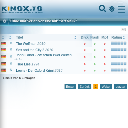
Home
Menu
Filme und Serien von und mit: "Art Malik"
Titel
DivX
Flash
Mp4
Rating
The Wolfman
2010
Sex and the City 2
2010
John Carter - Zwischen zwei Welten
2012
True Lies
1994
Lewis - Der Oxford Krimi
2015
1 bis 5 von 5 Einträgen
Erster
Zurück
1
Weiter
Letzter