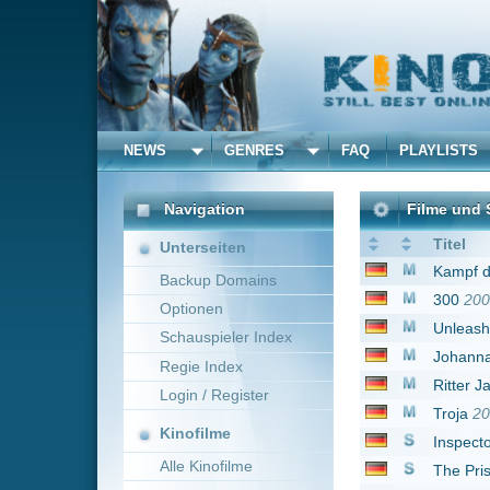
NEWS
GENRES
FAQ
PLAYLISTS
ALLE
Navigation
Filme und Serien von un
Titel
Unterseiten
Kampf der Titanen
20
Backup Domains
300
2006
Optionen
Unleashed - Entfessel
Schauspieler Index
Johanna von Orleans
Regie Index
Ritter Jamal - Eine s
Login / Register
Troja
2004
Kinofilme
Inspector Barnaby
19
Alle Kinofilme
The Prisoner - Der G
Ghost Rider: Spirit o
Filme
Lockout
2012
Alle Filme
Snow White and the 
Beliebte
Ein ganz gewöhnliche