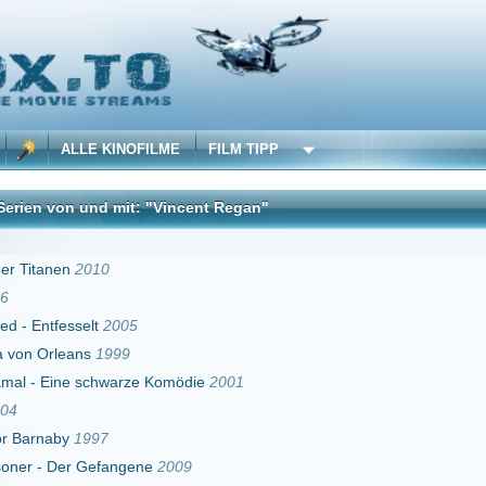
 KINOFILME
FILM TIPP
d mit: "Vincent Regan"
DivX
10
t
2005
1999
chwarze Komödie
2001
97
efangene
2009
f Vengeance
2011
Huntsman
2012
r Dieb
2000