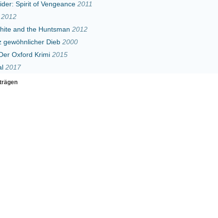
imi
2015
Erster
Zurück