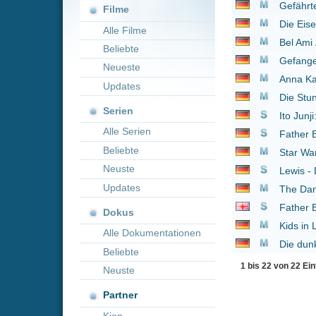
Neueste
Anna Karenina
2012
Updates
Die Stunde der Patrio
Serien
Ito Junji: Collection
20
Alle Serien
Father Brown
2013
Beliebte
Star Wars: Das Erwac
Neuste
Lewis - Der Oxford Kr
Updates
The Danish Girl
2015
Father Brown
2013
Dokus
Kids in Love
2016
Alle Dokumentationen
Die dunkelste Stunde
Beliebte
1 bis 22 von 22 Einträgen
Neuste
Partner
Kion