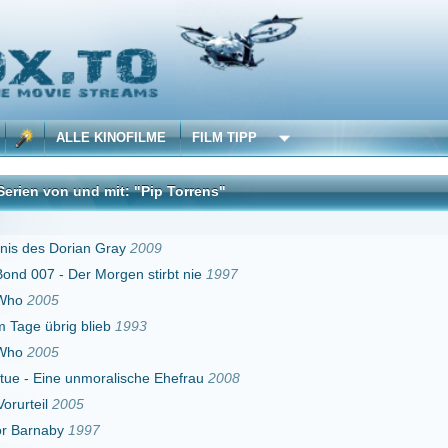
 KINOFILME
FILM TIPP
d mit: "Pip Torrens"
DivX
n Gray
2009
Morgen stirbt nie
1997
lieb
1993
moralische Ehefrau
2008
97
1
2001