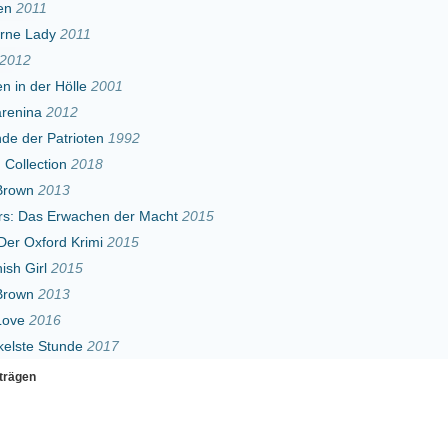
ten
1992
18
hen der Macht
2015
imi
2015
2017
Erster
Zurück