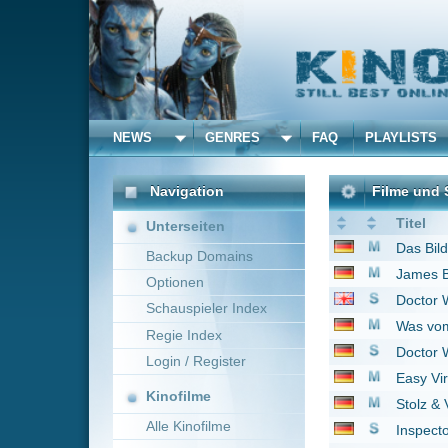
NEWS
GENRES
FAQ
PLAYLISTS
ALLE
Navigation
Filme und Serien von un
Titel
Unterseiten
Das Bildnis des Doria
Backup Domains
James Bond 007 - Der 
Optionen
Doctor Who
2005
Schauspieler Index
Was vom Tage übrig b
Regie Index
Doctor Who
2005
Login / Register
Easy Virtue - Eine un
Kinofilme
Stolz & Vorurteil
2005
Alle Kinofilme
Inspector Barnaby
19
Gefährten
2011
Filme
Die Eiserne Lady
201
Alle Filme
Bel Ami
2012
Beliebte
Gefangen in der Hölle