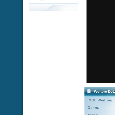
Weitere Details
IMDb Wertung:
Genre:
Action
Autor:
Robert Rodr
Produzent:
Ben Ormand
Empfohlene Einträge für 