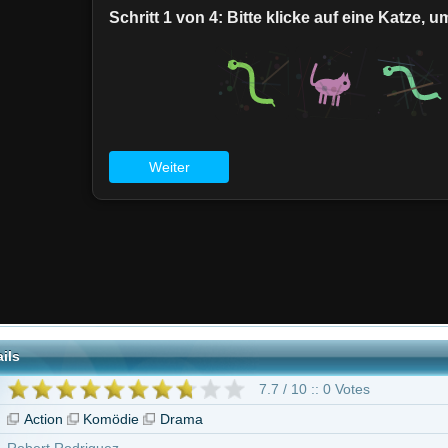
7.7 / 10 :: 0 Votes
Komödie
Drama
iguez
"We Can Be Heroes"