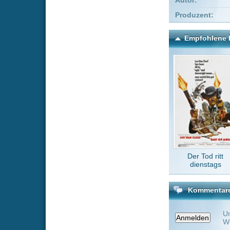
Der Tod ritt
Hellbo
dienstags
Sc
Kommentare zu We Can 
Um einen Kommen
Wenn Du noch ke
Alle Kommentare
(0)