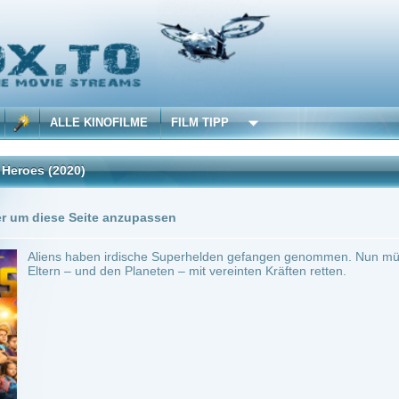
 KINOFILME
FILM TIPP
)
Trailer
0 Playlists
Seite anzupassen
aben irdische Superhelden gefangen genommen. Nun müssen deren Kinder sich zus
und den Planeten – mit vereinten Kräften retten.
ction
0
ilme selber! Dieser Stream wird gehostet bei:
Vinovo.to
Anbie