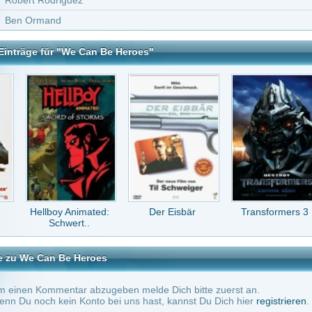
y Animated:
Der Eisbär
Transformers 3
Die etwas anderen
hwert..
Cops
Be Heroes
tar abzugeben melde Dich bitte zuerst an.
in Konto bei uns hast, kannst Du Dich hier
registrieren
.
Keine Kommentare vorhanden.