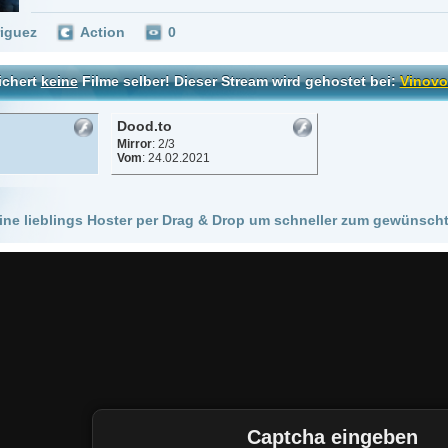
Dood.to
Mirror
: 2/3
Vom
: 24.02.2021
 Hoster per Drag & Drop um schneller zum gewünschten Stream zu kommen!