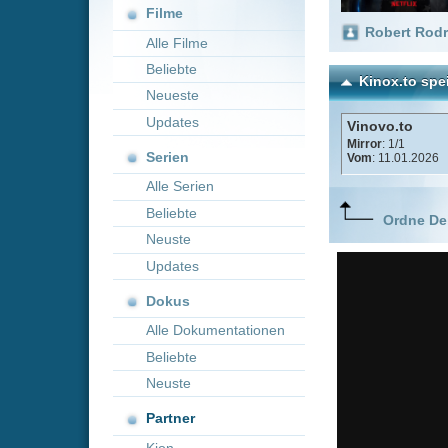
Neueste
Updates
Vinovo.to
Mirror
: 1/1
Serien
Vom
: 11.01.2026
Alle Serien
Beliebte
Ordne Deine lieblings
Neuste
Updates
Dokus
Alle Dokumentationen
Beliebte
Neuste
Partner
Kion