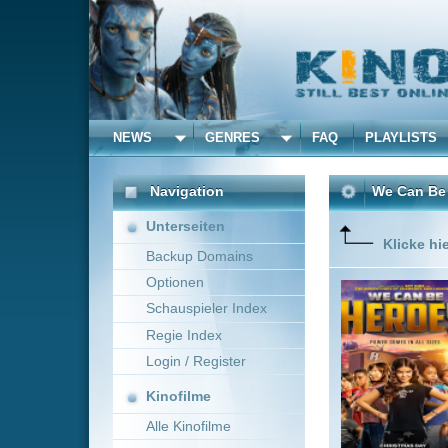
NEWS
GENRES
FAQ
PLAYLISTS
ALLE
Navigation
We Can Be Heroes
(2020
Unterseiten
Klicke hier um diese 
Backup Domains
Optionen
Aliens h
Eltern – 
Schauspieler Index
Regie Index
Login / Register
Kinofilme
Alle Kinofilme
Filme
Robert Rodriguez
A
Alle Filme
Beliebte
Kinox.to speichert
keine
F