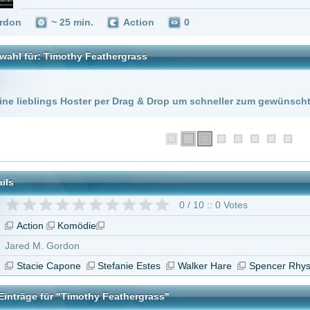
 Hoster per Drag & Drop um schneller zum gewünschten Stream zu kommen!
0 / 10 :: 0 Votes
Komödie
rdon
pone
Stefanie Estes
Walker Hare
Spencer Rhys Hughes
"Timothy Feathergrass"