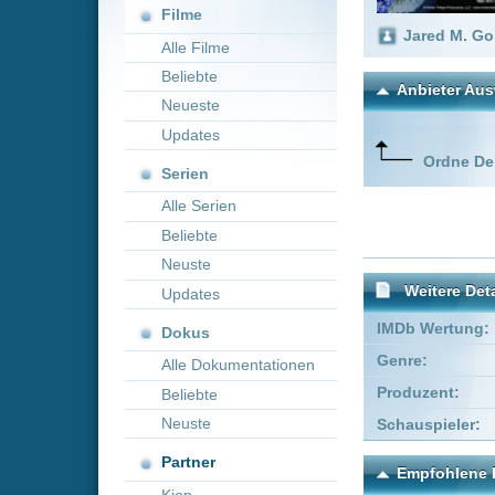
Neueste
Updates
Ordne Deine lieblings
Serien
Alle Serien
Beliebte
Neuste
Weitere Details
Updates
IMDb Wertung:
Dokus
Genre:
Action
Alle Dokumentationen
Produzent:
Jared M. Go
Beliebte
Neuste
Schauspieler:
Stacie Ca
Partner
Empfohlene Einträge für 
Kion