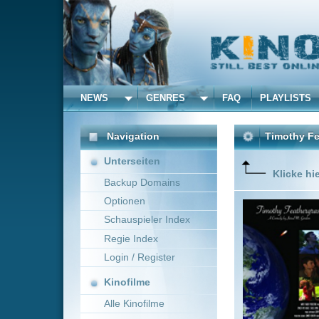
NEWS
GENRES
FAQ
PLAYLISTS
ALLE
Navigation
Timothy Feathergrass
(
Unterseiten
Klicke hier um diese 
Backup Domains
Optionen
Currently
Schauspieler Index
Regie Index
Login / Register
Kinofilme
Alle Kinofilme
Filme
Jared M. Gordon
~ 
Alle Filme
Beliebte
Anbieter Auswahl für: Ti