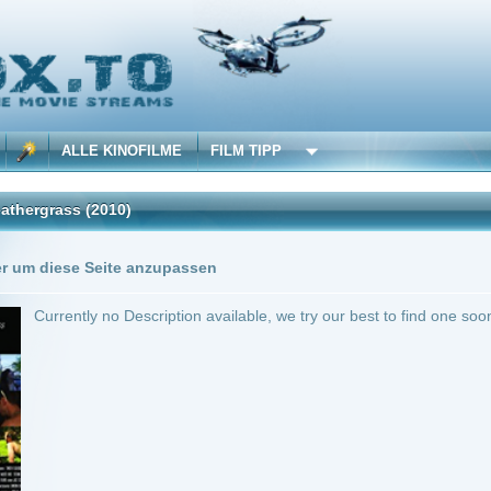
 KINOFILME
FILM TIPP
2010)
Trailer
Seite anzupassen
 no Description available, we try our best to find one soon!
25 min.
Action
0
mothy Feathergrass
Anbie