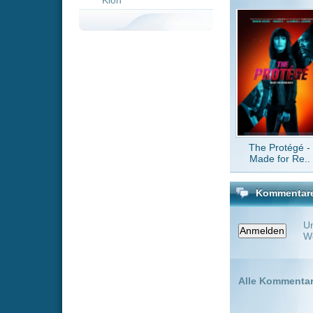
The Protégé -
Made for Re..
Kommentare zu Timothy 
Um einen Kommen
Wenn Du noch ke
Alle Kommentare
(0)