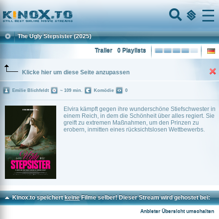
Home
Menu
The Ugly Stepsister
(2025)
Trailer
0 Playlists
Klicke hier um diese Seite anzupassen
Emilie Blichfeldt
~ 109 min.
Komödie
0
Elvira kämpft gegen ihre wunderschöne Stiefschwester in
einem Reich, in dem die Schönheit über alles regiert. Sie
greift zu extremen Maßnahmen, um den Prinzen zu
erobern, inmitten eines rücksichtslosen Wettbewerbs.
Kinox.to speichert
keine
Filme selber! Dieser Stream wird gehostet bei:
Voe.SX
Anbieter Übersicht umschalten