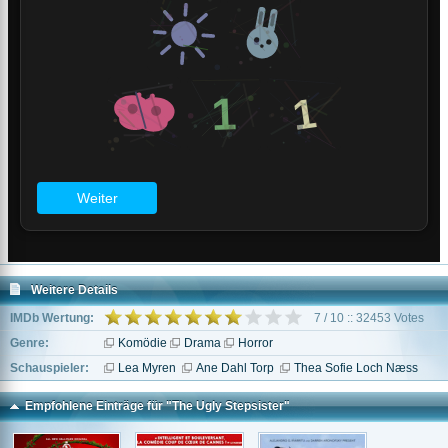
Weitere Details
IMDb Wertung:
7 / 10 :: 32453 Votes
Genre:
Komödie
Drama
Horror
Schauspieler:
Lea Myren
Ane Dahl Torp
Thea Sofie Loch Næss
Empfohlene Einträge für "The Ugly Stepsister"