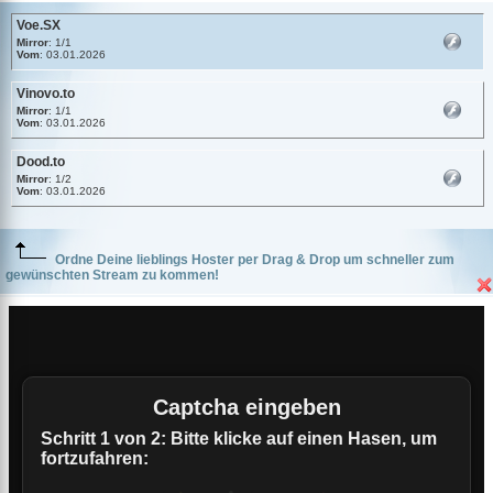
Voe.SX
Mirror
: 1/1
Vom
: 03.01.2026
Vinovo.to
Mirror
: 1/1
Vom
: 03.01.2026
Dood.to
Mirror
: 1/2
Vom
: 03.01.2026
Ordne Deine lieblings Hoster per Drag & Drop um schneller zum
gewünschten Stream zu kommen!