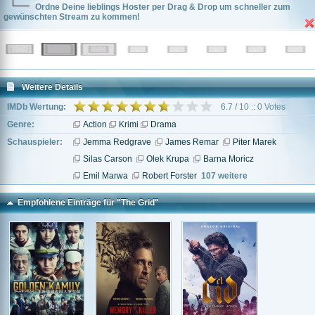
Ordne Deine lieblings Hoster per Drag & Drop um schneller zum
gewünschten Stream zu kommen!
Weitere Details
IMDb Wertung:
6.7 / 10 :: 0 Votes
Genre:
Action
Krimi
Drama
Schauspieler:
Jemma Redgrave
James Remar
Piter Marek
Silas Carson
Olek Krupa
Barna Moricz
Emil Marwa
Robert Forster
107 weitere
Empfohlene Einträge für "The Grid"