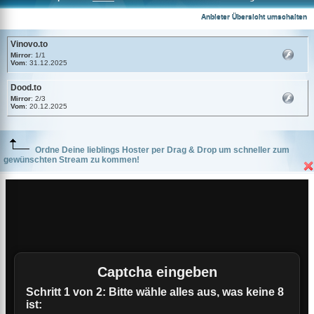
Vinovo.to
Anbieter Übersicht umschalten
Vinovo.to
Mirror
: 1/1
Vom
: 31.12.2025
Dood.to
Mirror
: 2/3
Vom
: 20.12.2025
Ordne Deine lieblings Hoster per Drag & Drop um schneller zum
gewünschten Stream zu kommen!