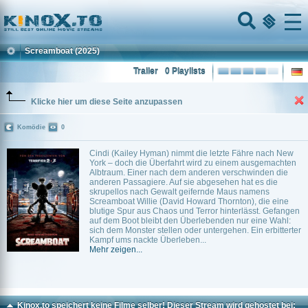
Home
Menu
Screamboat
(2025)
Trailer
0 Playlists
Klicke hier um diese Seite anzupassen
Komödie
0
Cindi (Kailey Hyman) nimmt die letzte Fähre nach New
York – doch die Überfahrt wird zu einem ausgemachten
Albtraum. Einer nach dem anderen verschwinden die
anderen Passagiere. Auf sie abgesehen hat es die
skrupellos nach Gewalt geifernde Maus namens
Screamboat Willie (David Howard Thornton), die eine
blutige Spur aus Chaos und Terror hinterlässt. Gefangen
auf dem Boot bleibt den Überlebenden nur eine Wahl:
sich dem Monster stellen oder untergehen. Ein erbitterter
Kampf ums nackte Überleben...
Mehr zeigen...
Kinox.to speichert
keine
Filme selber! Dieser Stream wird gehostet bei: