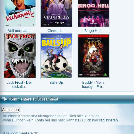
Voll normaaal
Cinderella
Bingo Hell
Jack Frost - Der
Balls Up
Buddy - Mein
eiskalte..
haariger Fre..
Kommentare zu Screamboat
Um einen Kommentar abzugeben melde Dich bitte zuerst an.
Wenn Du noch kein Konto bei uns hast, kannst Du Dich hier
registrieren
.
Alle Kommentare
(0)