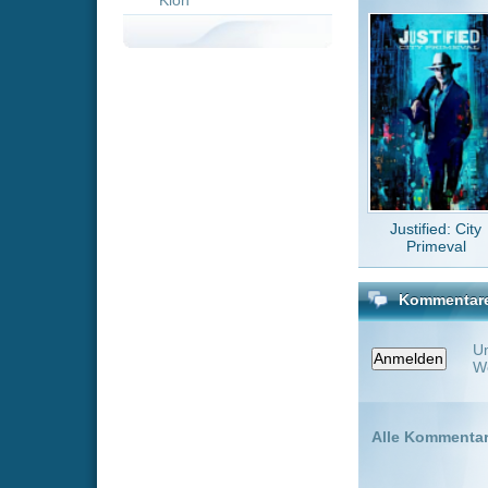
Justified: City
High 
Primeval
Kommentare zu New Bloo
Um einen Kommen
Wenn Du noch ke
Alle Kommentare
(0)