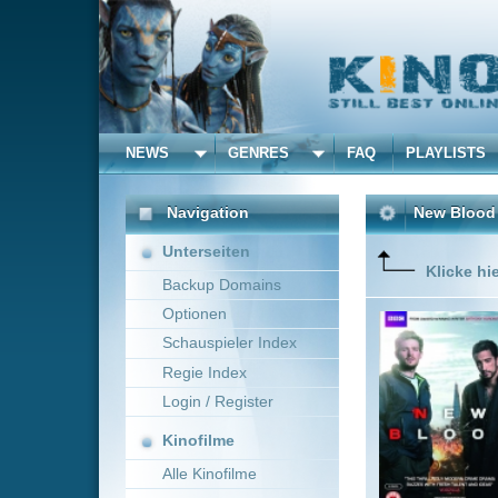
NEWS
GENRES
FAQ
PLAYLISTS
ALLE
Navigation
New Blood - Tod in Lon
Unterseiten
Klicke hier um diese 
Backup Domains
Optionen
Stefan (
Großbrita
Schauspieler Index
Ermittlu
Regie Index
scheinba
Login / Register
Kinofilme
Alle Kinofilme
Filme
Anthony Philipson
Alle Filme
Beliebte
Anbieter Auswahl für: Ne