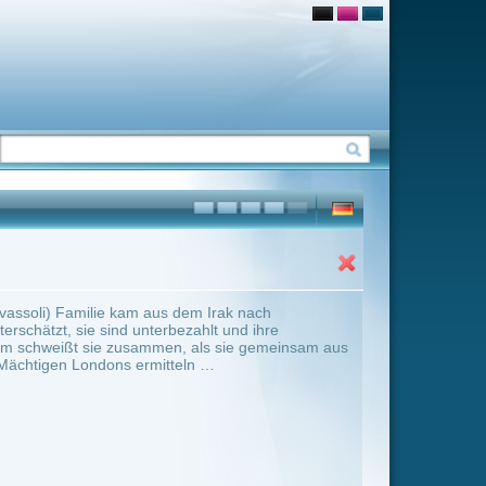
m Irak nach
hlt und ihre
 als sie gemeinsam aus
n …
ter Übersicht umschalten