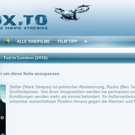
 KINOFILME
FILM TIPP
don
(2016)
Seite anzupassen
Mark Strepan) ist polnischer Abstammung, Rashs (Ben Tavassoli) Familie kam aus de
nnien. Von ihren Vorgesetzten werden sie permanent unterschätzt, sie sind unterbeza
ngen werden mehr als einmal behindert. Ihr Außenseitertum schweißt sie zusammen,
r aussichtsloser Position heraus gegen die Reichen und Mächtigen Londons ermittel
~ 60 min.
Krimi
0
w Blood - Tod in London
Anbie