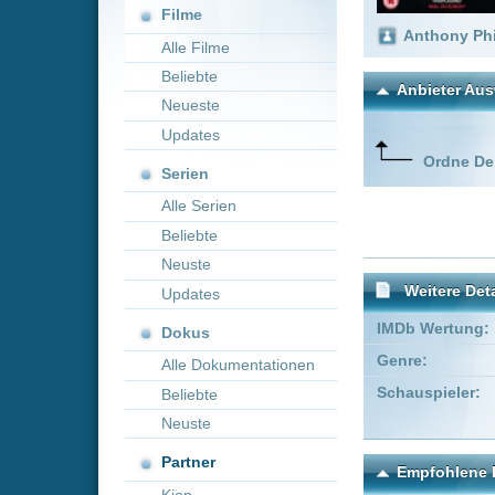
Neueste
Updates
Ordne Deine lieblings
Serien
Alle Serien
Beliebte
Neuste
Weitere Details
Updates
IMDb Wertung:
Dokus
Genre:
Krimi
D
Alle Dokumentationen
Schauspieler:
Mark Add
Beliebte
Kimberley
Neuste
Partner
Empfohlene Einträge für 
Kion