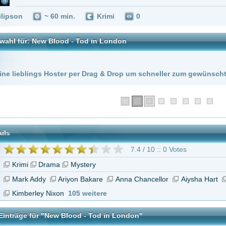
 Hoster per Drag & Drop um schneller zum gewünschten Stream zu kommen!
7.4 / 10 :: 0 Votes
rama
Mystery
y
Ariyon Bakare
Anna Chancellor
Aiysha Hart
Mark Strepan
Dorian L
 Nixon
105 weitere
"New Blood - Tod in London"