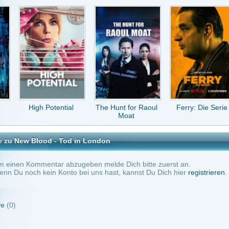
Potential
The Hunt for Raoul
Ferry: Die Serie
Traces -
Moat
Gefährliche Spur..
d - Tod in London
tar abzugeben melde Dich bitte zuerst an.
in Konto bei uns hast, kannst Du Dich hier
registrieren
.
Keine Kommentare vorhanden.