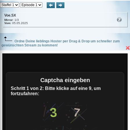
Voe.SX
Mirror
: 1/3
Vom
: 05.05.2025
Ordne Deine lieblings Hoster per Drag & Drop um schneller zum
gewünschten Stream zu kommen!