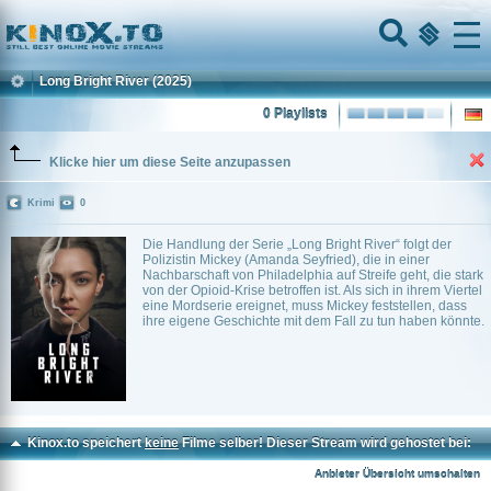
Home
Menu
Long Bright River
(2025)
0 Playlists
Klicke hier um diese Seite anzupassen
Krimi
0
Die Handlung der Serie „Long Bright River“ folgt der
Polizistin Mickey (Amanda Seyfried), die in einer
Nachbarschaft von Philadelphia auf Streife geht, die stark
von der Opioid-Krise betroffen ist. Als sich in ihrem Viertel
eine Mordserie ereignet, muss Mickey feststellen, dass
ihre eigene Geschichte mit dem Fall zu tun haben könnte.
Kinox.to speichert
keine
Filme selber! Dieser Stream wird gehostet bei:
Voe.SX
Anbieter Übersicht umschalten