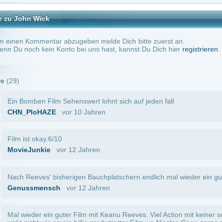
nsch
vor 12 Jahren
ein guter Film mit Keanu Reeves. Viel Action mit keiner schlechten, aber auch keine
 wie so ein billig produzierter Film wo Nicolas Cage gerne reingerät. Wollen wir hoffe
guten Filmen nachzieht :P. Film bekommt von mir eine 7/10, da ich die Action angen
es mag :).
0
vor 12 Jahren
achter film finde ich.. ice cold killer :D
vor 12 Jahren
er Actionkracher. Ist sehr gut für kurzweilige Abende. Schau ich mir sicher immer wi
vor 12 Jahren
 möchtegern Filmkritiker hier, die im wahren leben allesamt Hartz4 beziehen xD
vor 13 Jahren
-2
 es dir und vor allem uns.
vor 13 Jahren
ypische Amiquatsch, simple Dramaturgie, absehbarer Verlauf, schon 1000x dagewese
ll umgesetzt