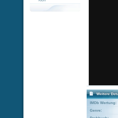
Weitere Details
IMDb Wertung:
Genre:
Acti
Drehbuch:
Derek 
Executive Producer:
Kevin S
Produzent:
Basil I
FSK:
Freige
Schauspieler:
Kea
Ome
Empfohlene Einträge für 