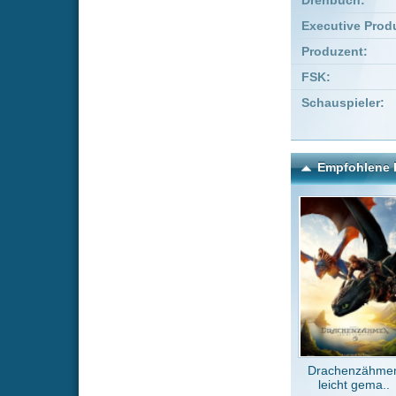
Drachenzähmen
Queen o
leicht gema..
Sr
Kommentare zu John Wi
Um einen Kommen
Wenn Du noch ke
Alle Kommentare
(29)
Ein Bomben 
CHN_PloH
Film ist oka
MovieJunk
Nach Reeves