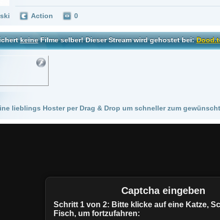
 Hoster per Drag & Drop um schneller zum gewünschten Stream zu kommen!