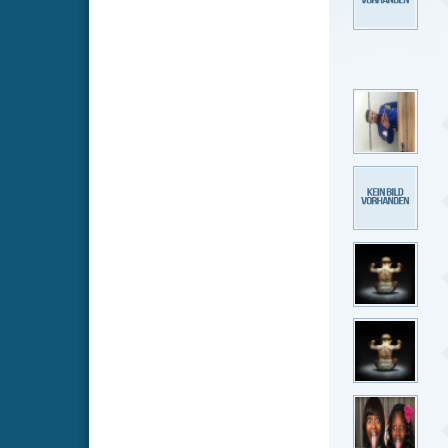
also
vor 
Bild und To
t0ggs67
v