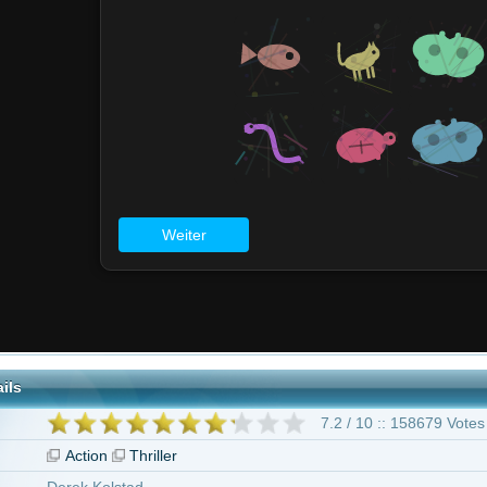
7.2 / 10 :: 158679 Votes
on
Thriller
Kolstad
cott Frakes
wanyk
geben ab 16 Jahren
nu Reeves
Michael Nyqvist
Alfie Allen
Willem Dafoe
Dean Winters
Adr
r Barnea
Toby Leonard Moore
73 weitere
"John Wick"