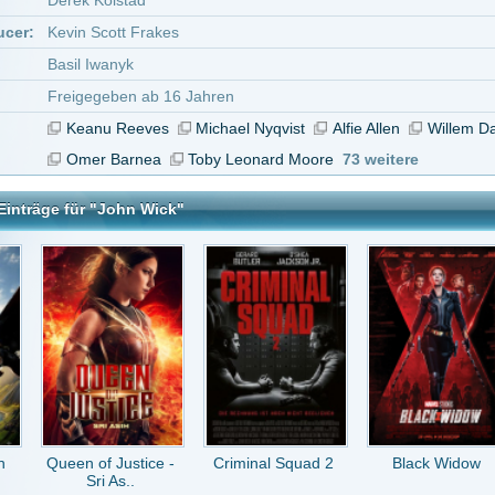
f Justice -
Criminal Squad 2
Black Widow
Tödliche
i As..
Weihnachten
ck
tar abzugeben melde Dich bitte zuerst an.
in Konto bei uns hast, kannst Du Dich hier
registrieren
.
Film Sehenswert lohnt sich auf jeden fall
AZE
vor 10 Jahren
y.6/10
ie
vor 12 Jahren
' bisherigen Bauchplatschern endlich mal wieder ein guter und vorallem sehenswert