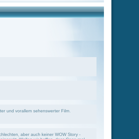
r WOW Story -
n, dass Cage mal
ehm fand und
eder gern an.
n, wenigstens