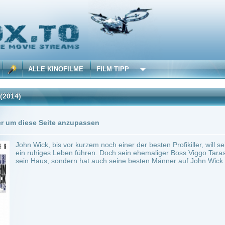
 KINOFILME
FILM TIPP
Trailer
5 Playlists
Seite anzupassen
, bis vor kurzem noch einer der besten Profikiller, will seine kriminelle Vergangenheit
es Leben führen. Doch sein ehemaliger Boss Viggo Tarasof sieht das wohl anders und 
s, sondern hat auch seine besten Männer auf John Wick angesetzt - darunter auch 
ion
0
ilme selber! Dieser Stream wird gehostet bei:
Dood.to
Anbie