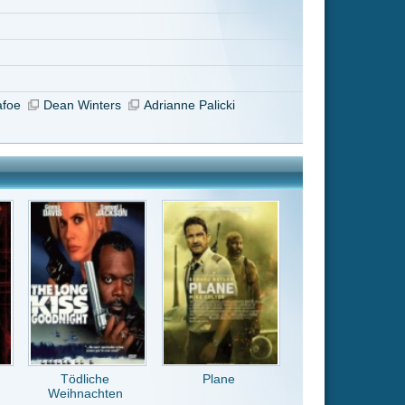
Plane
er Film.