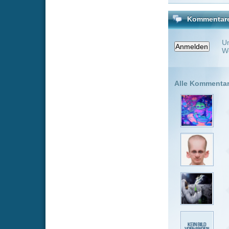
Genussme
Mal wieder 
wirkt nicht
wieder mit 
Keanu Reev
Helium300
sehr gut gem
AZO_2320
Gut gemacht
Spawnie
Immer diese
Salochin
Dann erspar
Salochin
naja, der t
professione