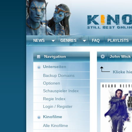
NEWS
GENRES
FAQ
PLAYLISTS
ALLE
Navigation
John Wick
(2014)
Unterseiten
Klicke hier um diese 
Backup Domains
Optionen
John Wick
ein ruhig
Schauspieler Index
sein Hau
Regie Index
Login / Register
Kinofilme
Alle Kinofilme
Filme
Chad Stahelski
Act
Alle Filme
Beliebte
Kinox.to speichert
keine
F