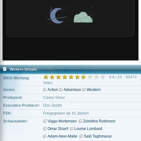
Weitere Details
6.6 / 10 :: 50473
IMDb Wertung:
Votes
Genre:
Action
Adventure
Western
Produzent:
Casey Silver
Executive Producer:
Don Zepfel
FSK:
Freigegeben ab 16 Jahren
Schauspieler:
Viggo Mortensen
Zuleikha Robinson
Omar Sharif
Louise Lombard
Adam Alexi-Malle
Saïd Taghmaoui