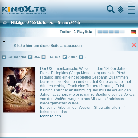
Home
Menu
Hidalgo - 3000 Meilen zum Ruhm
(2004)
Trailer
1 Playlists
Klicke hier um diese Seite anzupassen
Joe Johnston
USA
~ 136 min.
Action
0
Der US-amerikanische Westen in den 1890er Jahren:
Frank T. Hopkins (Viggo Mortensen) und sein Pferd
Hidalgo sind ein eingespieltes Gespann. Zusammen
bestreiten sie Rennen und erledigt Kurieraufträge. Tief
drinnen verbirgt Frank eine Trauererfahrung: Er ist
halbindianischer Abstammung und musste vor einigen
Jahren zusehen, wie eine ganze Siedlung seines Volkes
von den Weißen wegen eines Missverständnisses
niedergemetzelt wurde.
Bei seiner Arbeit in der Western-Show „Buffalo Bill“
bekommt er das...
Mehr zeigen...