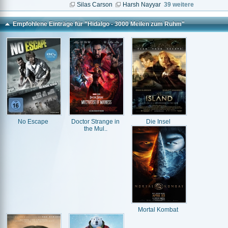
Silas Carson
Harsh Nayyar
39 weitere
Empfohlene Einträge für "Hidalgo - 3000 Meilen zum Ruhm"
No Escape
Doctor Strange in
Die Insel
the Mul..
Mortal Kombat