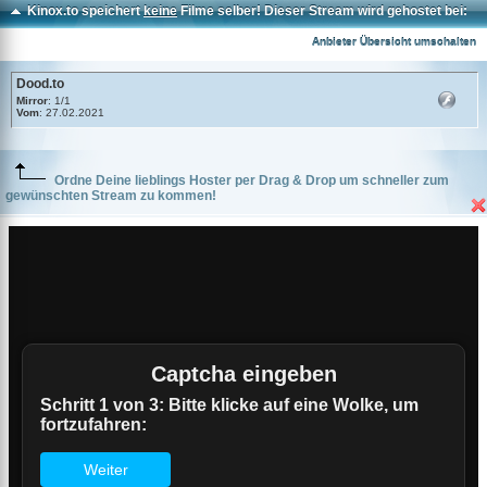
Kinox.to speichert
keine
Filme selber! Dieser Stream wird gehostet bei:
Dood.to
Anbieter Übersicht umschalten
Dood.to
Mirror
: 1/1
Vom
: 27.02.2021
Ordne Deine lieblings Hoster per Drag & Drop um schneller zum
gewünschten Stream zu kommen!