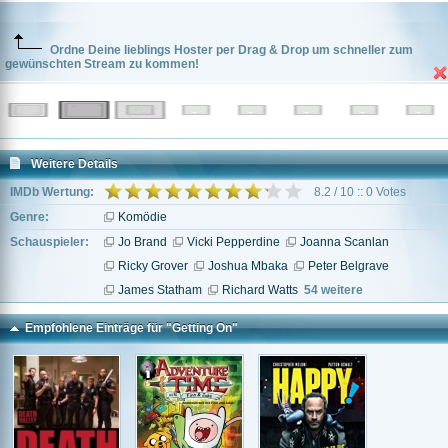
Ordne Deine lieblings Hoster per Drag & Drop um schneller zum
gewünschten Stream zu kommen!
Weitere Details
IMDb Wertung:
8.2 / 10 :: 0 Votes
Genre:
Komödie
Schauspieler:
Jo Brand
Vicki Pepperdine
Joanna Scanlan
Ricky Grover
Joshua Mbaka
Peter Belgrave
James Statham
Richard Watts
54 weitere
Empfohlene Einträge für "Getting On"