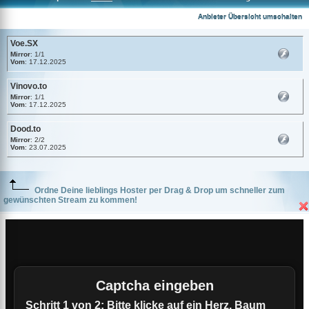
Voe.SX
Anbieter Übersicht umschalten
Voe.SX
Mirror
: 1/1
Vom
: 17.12.2025
Vinovo.to
Mirror
: 1/1
Vom
: 17.12.2025
Dood.to
Mirror
: 2/2
Vom
: 23.07.2025
Ordne Deine lieblings Hoster per Drag & Drop um schneller zum
gewünschten Stream zu kommen!