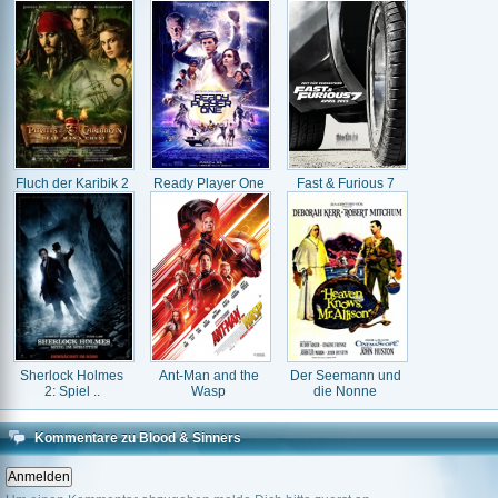
Fluch der Karibik 2
Ready Player One
Fast & Furious 7
Sherlock Holmes
Ant-Man and the
Der Seemann und
2: Spiel ..
Wasp
die Nonne
Kommentare zu Blood & Sinners