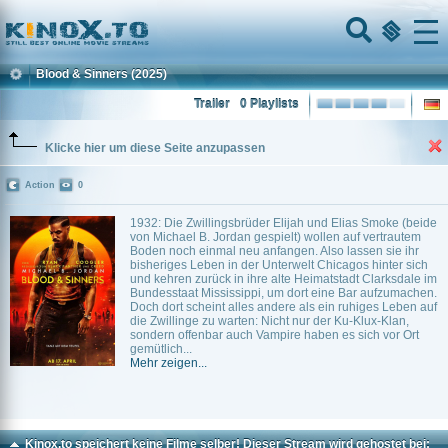
Home
Menu
Blood & Sinners
(2025)
Trailer
0 Playlists
Klicke hier um diese Seite anzupassen
Action
0
1932: Die Zwillingsbrüder Elijah und Elias Smoke (beide
von Michael B. Jordan gespielt) wollen auf vertrautem
Boden noch einmal neu anfangen. Also lassen sie ihr
bisheriges Leben in der Unterwelt Chicagos hinter sich
und kehren zurück in ihre alte Heimatstadt Clarksdale im
Bundesstaat Mississippi, um dort eine Bar aufzumachen.
Doch dort scheint alles andere als ein ruhiges Leben auf
die Zwillinge zu warten: Nicht nur der Ku-Klux-Klan,
sondern offenbar auch Vampire haben es sich vor Ort
gemütlich...
Mehr zeigen...
Kinox.to speichert
keine
Filme selber! Dieser Stream wird gehostet bei: