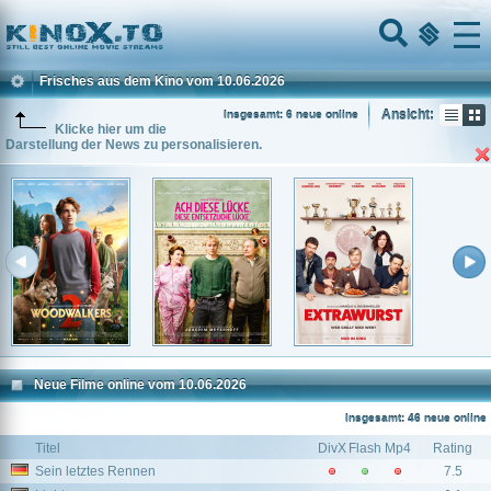
Home
Menu
Frisches aus dem Kino vom 10.06.2026
Ansicht:
Insgesamt: 6 neue online
Klicke hier um die
Darstellung der News zu personalisieren.
Neue Filme online vom 10.06.2026
Insgesamt: 46 neue online
Titel
DivX
Flash
Mp4
Rating
Sein letztes Rennen
7.5