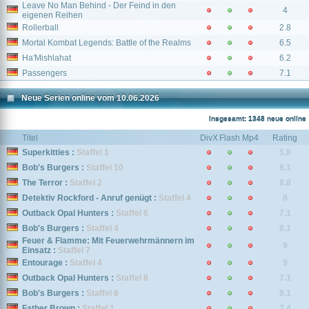
Leave No Man Behind - Der Feind in den
4
eigenen Reihen
Rollerball
2.8
Mortal Kombat Legends: Battle of the Realms
6.5
Ha'Mishlahat
6.2
Passengers
7.1
Neue Serien online vom 10.06.2026
Insgesamt: 1348 neue online
Titel
DivX
Flash
Mp4
Rating
Superkitties :
Staffel 1
5.8
Bob's Burgers :
Staffel 10
8.1
The Terror :
Staffel 2
8.8
Detektiv Rockford - Anruf genügt :
Staffel 4
8
Outback Opal Hunters :
Staffel 6
7.1
Bob's Burgers :
Staffel 4
8.1
Feuer & Flamme: Mit Feuerwehrmännern im
9
Einsatz :
Staffel 7
Entourage :
Staffel 4
9
Outback Opal Hunters :
Staffel 8
7.1
Bob's Burgers :
Staffel 6
8.1
Father Brown :
Staffel 1
7.4