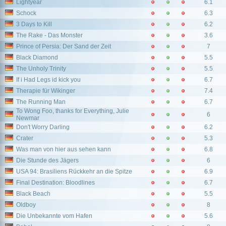
Lightyear
6.1
Schock
6.3
3 Days to Kill
6.2
The Rake - Das Monster
3.6
Prince of Persia: Der Sand der Zeit
7
Black Diamond
5.5
The Unholy Trinity
5.5
If i Had Legs id kick you
6.7
Therapie für Wikinger
7.4
The Running Man
6.7
To Wong Foo, thanks for Everything, Julie
6
Newmar
Don't Worry Darling
6.2
Crater
5.3
Was man von hier aus sehen kann
6.8
Die Stunde des Jägers
6
USA 94: Brasiliens Rückkehr an die Spitze
6.9
Final Destination: Bloodlines
6.7
Black Beach
5.5
Oldboy
8
Die Unbekannte vom Hafen
5.6