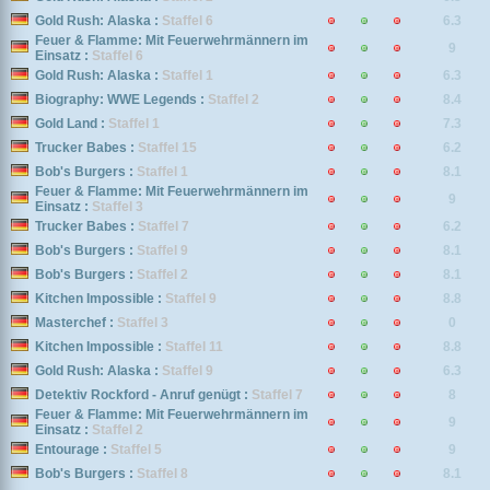
Gold Rush: Alaska :
Staffel 6
6.3
Feuer & Flamme: Mit Feuerwehrmännern im
9
Einsatz :
Staffel 6
Gold Rush: Alaska :
Staffel 1
6.3
Biography: WWE Legends :
Staffel 2
8.4
Gold Land :
Staffel 1
7.3
Trucker Babes :
Staffel 15
6.2
Bob's Burgers :
Staffel 1
8.1
Feuer & Flamme: Mit Feuerwehrmännern im
9
Einsatz :
Staffel 3
Trucker Babes :
Staffel 7
6.2
Bob's Burgers :
Staffel 9
8.1
Bob's Burgers :
Staffel 2
8.1
Kitchen Impossible :
Staffel 9
8.8
Masterchef :
Staffel 3
0
Kitchen Impossible :
Staffel 11
8.8
Gold Rush: Alaska :
Staffel 9
6.3
Detektiv Rockford - Anruf genügt :
Staffel 7
8
Feuer & Flamme: Mit Feuerwehrmännern im
9
Einsatz :
Staffel 2
Entourage :
Staffel 5
9
Bob's Burgers :
Staffel 8
8.1