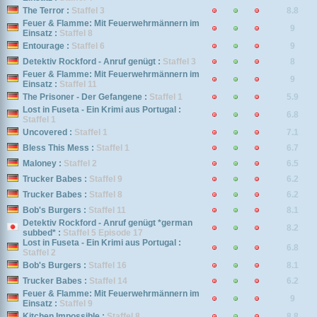
The Terror :
Staffel 3
8.8
Feuer & Flamme: Mit Feuerwehrmännern im
9
Einsatz :
Staffel 8
Entourage :
Staffel 6
9
Detektiv Rockford - Anruf genügt :
Staffel 3
8
Feuer & Flamme: Mit Feuerwehrmännern im
9
Einsatz :
Staffel 11
The Prisoner - Der Gefangene :
Staffel 1
5.9
Lost in Fuseta - Ein Krimi aus Portugal :
6.8
Staffel 1
Uncovered :
Staffel 1
7.1
Bless This Mess :
Staffel 1
6.7
Maloney :
Staffel 2
6.5
Trucker Babes :
Staffel 9
6.2
Trucker Babes :
Staffel 8
6.2
Bob's Burgers :
Staffel 11
8.1
Detektiv Rockford - Anruf genügt *german
8.2
subbed* :
Staffel 5 Episode 17
Lost in Fuseta - Ein Krimi aus Portugal :
6.8
Staffel 2
Bob's Burgers :
Staffel 16
8.1
Trucker Babes :
Staffel 14
6.2
Feuer & Flamme: Mit Feuerwehrmännern im
9
Einsatz :
Staffel 9
Kitchen Impossible :
Staffel 8
8.8