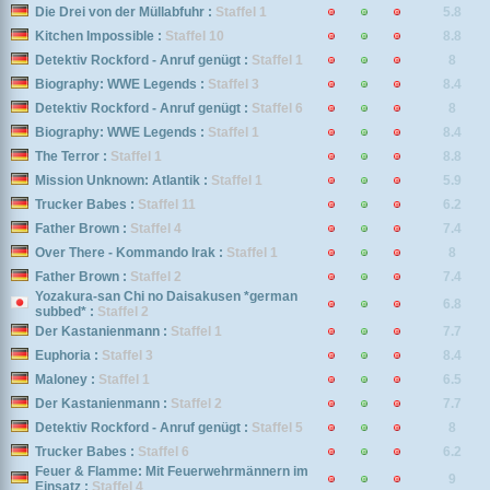
Die Drei von der Müllabfuhr :
Staffel 1
5.8
Kitchen Impossible :
Staffel 10
8.8
Detektiv Rockford - Anruf genügt :
Staffel 1
8
Biography: WWE Legends :
Staffel 3
8.4
Detektiv Rockford - Anruf genügt :
Staffel 6
8
Biography: WWE Legends :
Staffel 1
8.4
The Terror :
Staffel 1
8.8
Mission Unknown: Atlantik :
Staffel 1
5.9
Trucker Babes :
Staffel 11
6.2
Father Brown :
Staffel 4
7.4
Over There - Kommando Irak :
Staffel 1
8
Father Brown :
Staffel 2
7.4
Yozakura-san Chi no Daisakusen *german
6.8
subbed* :
Staffel 2
Der Kastanienmann :
Staffel 1
7.7
Euphoria :
Staffel 3
8.4
Maloney :
Staffel 1
6.5
Der Kastanienmann :
Staffel 2
7.7
Detektiv Rockford - Anruf genügt :
Staffel 5
8
Trucker Babes :
Staffel 6
6.2
Feuer & Flamme: Mit Feuerwehrmännern im
9
Einsatz :
Staffel 4