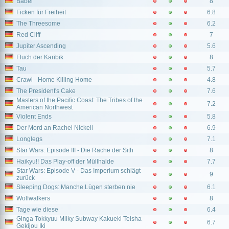
Babel
8
Ficken für Freiheit
6.8
The Threesome
6.2
Red Cliff
7
Jupiter Ascending
5.6
Fluch der Karibik
8
Tau
5.7
Crawl - Home Killing Home
4.8
The President's Cake
7.6
Masters of the Pacific Coast: The Tribes of the
7.2
American Northwest
Violent Ends
5.8
Der Mord an Rachel Nickell
6.9
Longlegs
7.1
Star Wars: Episode III - Die Rache der Sith
8
Haikyu!! Das Play-off der Müllhalde
7.7
Star Wars: Episode V - Das Imperium schlägt
9
zurück
Sleeping Dogs: Manche Lügen sterben nie
6.1
Wolfwalkers
8
Tage wie diese
6.4
Ginga Tokkyuu Milky Subway Kakueki Teisha
6.7
Gekijou Iki