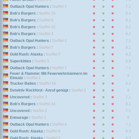
Outback Opal Hunters :
Staffel 3
7.1
Bob's Burgers :
Staffel 15
8.1
Bob's Burgers :
Staffel 5
8.1
Bob's Burgers :
Staffel 12
8.1
Bob's Burgers :
Staffel 3
8.1
Outback Opal Hunters :
Staffel 2
7.1
Bob's Burgers :
Staffel 7
8.1
Gold Rush: Alaska :
Staffel 7
6.3
Superkitties :
Staffel 3
5.8
Outback Opal Hunters :
Staffel 7
7.1
Feuer & Flamme: Mit Feuerwehrmännern im
9
Einsatz :
Staffel 1
Trucker Babes :
Staffel 16
6.2
Detektiv Rockford - Anruf genügt :
Staffel 2
8
Uncovered :
Staffel 3
7.1
Bob's Burgers :
Staffel 14
8.1
Uncovered :
Staffel 2
7.1
Entourage :
Staffel 3
9
Outback Opal Hunters :
Staffel 4
7.1
Gold Rush: Alaska :
Staffel 8
6.3
Gold Rush: Alaska :
Staffel 2
6.3