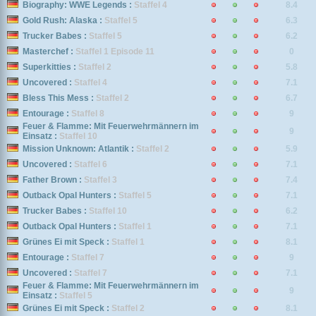
Biography: WWE Legends :
Staffel 4
8.4
Gold Rush: Alaska :
Staffel 5
6.3
Trucker Babes :
Staffel 5
6.2
Masterchef :
Staffel 1 Episode 11
0
Superkitties :
Staffel 2
5.8
Uncovered :
Staffel 4
7.1
Bless This Mess :
Staffel 2
6.7
Entourage :
Staffel 8
9
Feuer & Flamme: Mit Feuerwehrmännern im
9
Einsatz :
Staffel 10
Mission Unknown: Atlantik :
Staffel 2
5.9
Uncovered :
Staffel 6
7.1
Father Brown :
Staffel 3
7.4
Outback Opal Hunters :
Staffel 5
7.1
Trucker Babes :
Staffel 10
6.2
Outback Opal Hunters :
Staffel 1
7.1
Grünes Ei mit Speck :
Staffel 1
8.1
Entourage :
Staffel 7
9
Uncovered :
Staffel 7
7.1
Feuer & Flamme: Mit Feuerwehrmännern im
9
Einsatz :
Staffel 5
Grünes Ei mit Speck :
Staffel 2
8.1