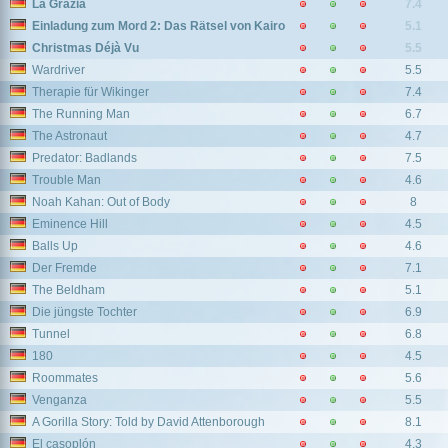
La Grazia
7.4
Einladung zum Mord 2: Das Rätsel von Kairo
5.1
Christmas Déjà Vu
5.5
Wardriver
5.5
Therapie für Wikinger
7.4
The Running Man
6.7
The Astronaut
4.7
Predator: Badlands
7.5
Trouble Man
4.6
Noah Kahan: Out of Body
8
Eminence Hill
4.5
Balls Up
4.6
Der Fremde
7.1
The Beldham
5.1
Die jüngste Tochter
6.9
Tunnel
6.8
180
4.5
Roommates
5.6
Venganza
5.5
A Gorilla Story: Told by David Attenborough
8.1
El casoplón
4.3