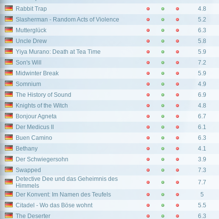
Rabbit Trap
4.8
Slasherman - Random Acts of Violence
5.2
Mutterglück
6.3
Uncle Drew
5.8
Yiya Murano: Death at Tea Time
5.9
Son's Will
7.2
Midwinter Break
5.9
Somnium
4.9
The History of Sound
6.9
Knights of the Witch
4.8
Bonjour Agneta
6.7
Der Medicus II
6.1
Buen Camino
6.3
Bethany
4.1
Der Schwiegersohn
3.9
Swapped
7.3
Detective Dee und das Geheimnis des
7.7
Himmels
Der Konvent: Im Namen des Teufels
5
Citadel - Wo das Böse wohnt
5.5
The Deserter
6.3