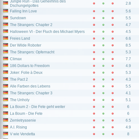
Jungle Run - Das Geheimnis des
2.8
Dschungelgottes
Falling Inn Love
5.6
Sundown
5.5
The Strangers: Chapter 2
4.7
Halloween VI - Der Fluch des Michael Myers
4.5
Freies Land
6.6
Der Wilde Roboter
8.5
The Strangers: Opfernacht
5.3
Climax
7.7
186 Dollars to Freedom
4.9
Joker: Folie à Deux
5.3
The Pact 2
4.3
Alle Farben des Lebens
5.5
The Strangers: Chapter 3
4.1
The Unholy
5.1
La Boum 2 - Die Fete geht weiter
6
La Boum - Die Fete
6
Zemletryasenie
6.5
A.I. Rising
4.9
V wie Vendetta
8