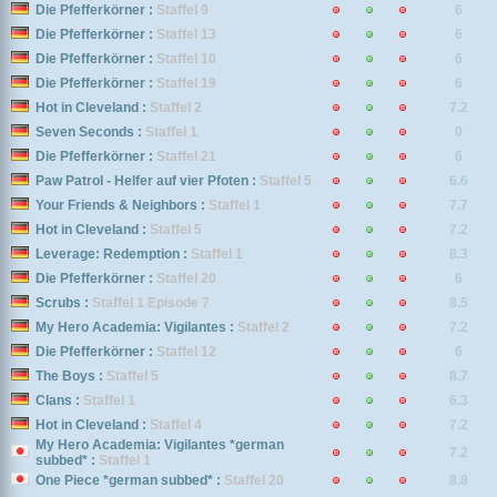
Die Pfefferkörner :
Staffel 9
6
Die Pfefferkörner :
Staffel 13
6
Die Pfefferkörner :
Staffel 10
6
Die Pfefferkörner :
Staffel 19
6
Hot in Cleveland :
Staffel 2
7.2
Seven Seconds :
Staffel 1
0
Die Pfefferkörner :
Staffel 21
6
Paw Patrol - Helfer auf vier Pfoten :
Staffel 5
6.6
Your Friends & Neighbors :
Staffel 1
7.7
Hot in Cleveland :
Staffel 5
7.2
Leverage: Redemption :
Staffel 1
8.3
Die Pfefferkörner :
Staffel 20
6
Scrubs :
Staffel 1 Episode 7
8.5
My Hero Academia: Vigilantes :
Staffel 2
7.2
Die Pfefferkörner :
Staffel 12
6
The Boys :
Staffel 5
8.7
Clans :
Staffel 1
6.3
Hot in Cleveland :
Staffel 4
7.2
My Hero Academia: Vigilantes *german
7.2
subbed* :
Staffel 1
One Piece *german subbed* :
Staffel 20
8.8