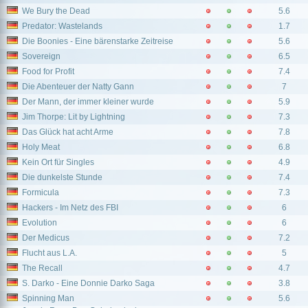
We Bury the Dead
5.6
Predator: Wastelands
1.7
Die Boonies - Eine bärenstarke Zeitreise
5.6
Sovereign
6.5
Food for Profit
7.4
Die Abenteuer der Natty Gann
7
Der Mann, der immer kleiner wurde
5.9
Jim Thorpe: Lit by Lightning
7.3
Das Glück hat acht Arme
7.8
Holy Meat
6.8
Kein Ort für Singles
4.9
Die dunkelste Stunde
7.4
Formicula
7.3
Hackers - Im Netz des FBI
6
Evolution
6
Der Medicus
7.2
Flucht aus L.A.
5
The Recall
4.7
S. Darko - Eine Donnie Darko Saga
3.8
Spinning Man
5.6