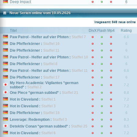
Deep Impact
6
Neue Serien online vom 10.05.2026
Insgesamt: 949 neue online
Titel
DivX
Flash
Mp4
Rating
Paw Patrol - Helfer auf vier Pfoten :
Staffel 7
6.6
Die Pfefferkörner :
Staffel 16
6
Die Pfefferkörner :
Staffel 11
6
Paw Patrol - Helfer auf vier Pfoten :
Staffel 10
6.6
Die Pfefferkörner :
Staffel 8
6
Paw Patrol - Helfer auf vier Pfoten :
Staffel 11
6.6
Die Pfefferkörner :
Staffel 17
6
My Hero Academia: Vigilantes *german
7.2
subbed* :
Staffel 2
One Piece *german subbed* :
Staffel 21
8.8
Hot in Cleveland :
Staffel 1
7.2
Hot in Cleveland :
Staffel 3
7.2
Die Pfefferkörner :
Staffel 18
6
Leverage: Redemption :
Staffel 3
8.3
Detektiv Conan *german subbed* :
Staffel 25
8.5
Hot in Cleveland :
Staffel 6
7.2