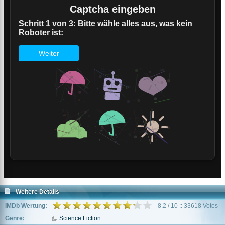
Weitere Details
IMDb Wertung:
8.2 / 10 :: 33618 Votes
Genre:
Science Fiction