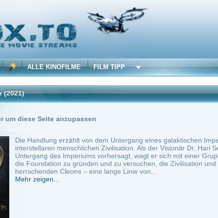
 KINOFILME
FILM TIPP
Seite anzupassen
lung erzählt von dem Untergang eines galaktischen Imperiums und dem anschließe
laren menschlichen Zivilisation. Als der Visionär Dr. Hari Seldon (dargestellt von Jare
g des Imperiums vorhersagt, wagt er sich mit einer Gruppe treuer Anhänger in die W
dation zu gründen und zu versuchen, die Zivilisation und ihre Zukunft zu beschützen
den Cleons – eine lange Linie von...
en...
ilme selber! Dieser Stream wird gehostet bei:
Voe.SX
Anbie