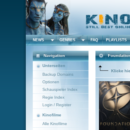
NEWS
GENRES
FAQ
PLAYLISTS
ALLE
Navigation
Foundation
(2021)
Unterseiten
Klicke hier um diese 
Backup Domains
Optionen
Die Hand
interstel
Schauspieler Index
Untergan
Regie Index
die Foun
herrschen
Login / Register
Mehr zeig
Kinofilme
Alle Kinofilme
Filme
Science Fiction
0
Alle Filme
Beliebte
Kinox.to speichert
keine
F