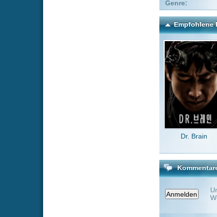
Dr. Brain
The 
Kommentare zu Foundat
Um einen Kommen
Wenn Du noch ke
Alle Kommentare
(0)