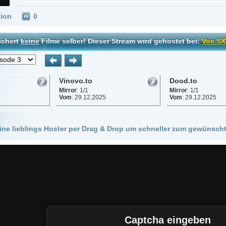
Vinovo.to
Dood.to
Mirror
: 1/1
Mirror
: 1/1
Vom
: 29.12.2025
Vom
: 29.12.2025
 Hoster per Drag & Drop um schneller zum gewünschten Stream zu kommen!