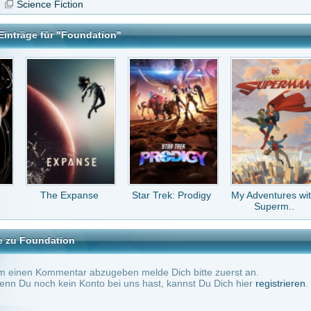
Expanse
Star Trek: Prodigy
My Adventures with
Ben 10
Superm..
ion
tar abzugeben melde Dich bitte zuerst an.
in Konto bei uns hast, kannst Du Dich hier
registrieren
.
Keine Kommentare vorhanden.