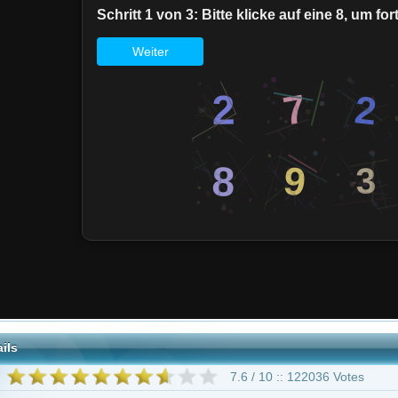
7.6 / 10 :: 122036 Votes
ction
"Foundation"