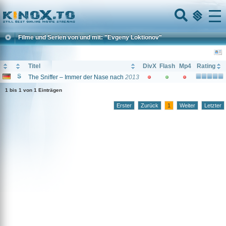
Home
Menu
Filme und Serien von und mit: "Evgeny Loktionov"
Titel
DivX
Flash
Mp4
Rating
The Sniffer – Immer der Nase nach
2013
1 bis 1 von 1 Einträgen
Erster
Zurück
1
Weiter
Letzter