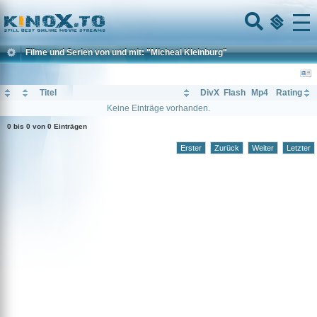
Home
Menu
Filme und Serien von und mit: "Micheal Kleinburg"
Titel
DivX
Flash
Mp4
Rating
Keine Einträge vorhanden.
0 bis 0 von 0 Einträgen
Erster
Zurück
Weiter
Letzter