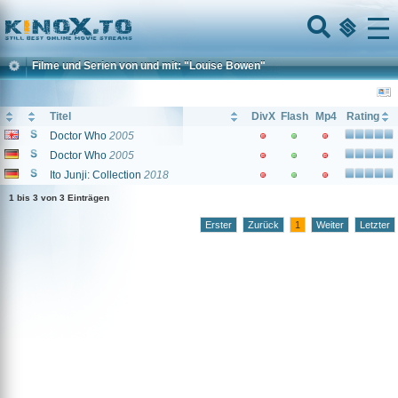
Home
Menu
Filme und Serien von und mit: "Louise Bowen"
Titel
DivX
Flash
Mp4
Rating
Doctor Who
2005
Doctor Who
2005
Ito Junji: Collection
2018
1 bis 3 von 3 Einträgen
Erster
Zurück
1
Weiter
Letzter