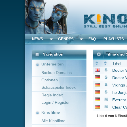
NEWS
GENRES
FAQ
PLAYLISTS
ALLE
Navigation
Filme und Serien von un
Titel
Unterseiten
Doctor Who
2005
Backup Domains
Doctor Who
2005
Optionen
Vikings
2013
Schauspieler Index
Ito Junji: Collection
20
Regie Index
Everest
2015
Login / Register
Clear Cut
2025
Kinofilme
1 bis 6 von 6 Einträgen
Alle Kinofilme
Filme
Alle Filme
Beliebte