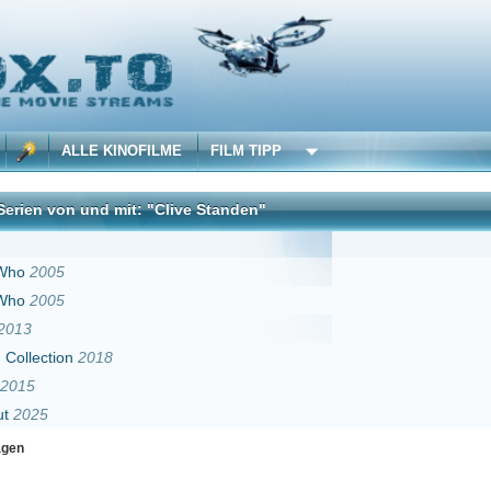
 KINOFILME
FILM TIPP
d mit: "Clive Standen"
DivX
18
Erster
Zurück