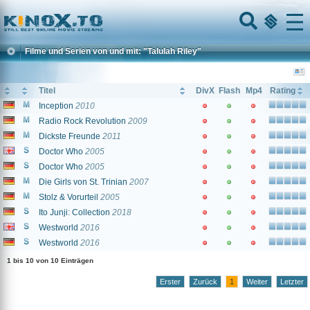
Home
Menu
Filme und Serien von und mit: "Talulah Riley"
Titel
DivX
Flash
Mp4
Rating
Inception
2010
Radio Rock Revolution
2009
Dickste Freunde
2011
Doctor Who
2005
Doctor Who
2005
Die Girls von St. Trinian
2007
Stolz & Vorurteil
2005
Ito Junji: Collection
2018
Westworld
2016
Westworld
2016
1 bis 10 von 10 Einträgen
Erster
Zurück
1
Weiter
Letzter