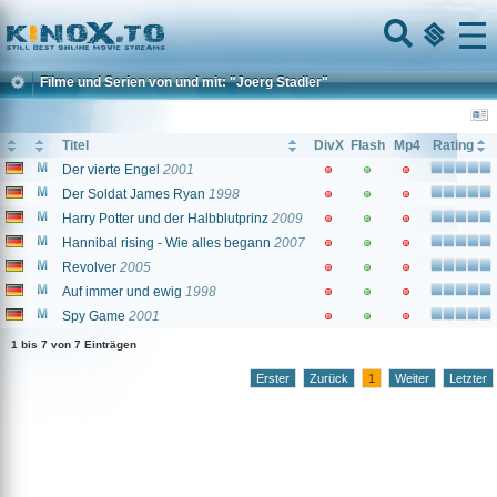
Home
Menu
Filme und Serien von und mit: "Joerg Stadler"
Titel
DivX
Flash
Mp4
Rating
Der vierte Engel
2001
Der Soldat James Ryan
1998
Harry Potter und der Halbblutprinz
2009
Hannibal rising - Wie alles begann
2007
Revolver
2005
Auf immer und ewig
1998
Spy Game
2001
1 bis 7 von 7 Einträgen
Erster
Zurück
1
Weiter
Letzter