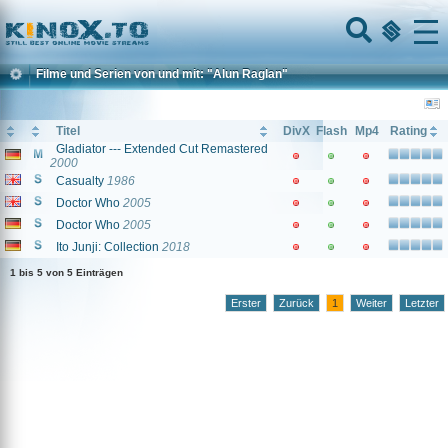
Home
Menu
Filme und Serien von und mit: "Alun Raglan"
Titel
DivX
Flash
Mp4
Rating
Gladiator --- Extended Cut Remastered
2000
Casualty
1986
Doctor Who
2005
Doctor Who
2005
Ito Junji: Collection
2018
1 bis 5 von 5 Einträgen
Erster
Zurück
1
Weiter
Letzter