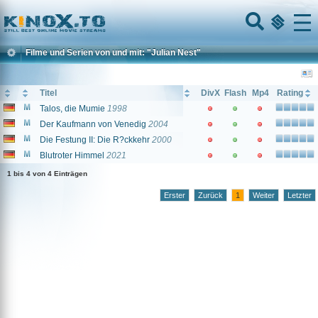
Home
Menu
Filme und Serien von und mit: "Julian Nest"
Titel
DivX
Flash
Mp4
Rating
Talos, die Mumie
1998
Der Kaufmann von Venedig
2004
Die Festung II: Die R?ckkehr
2000
Blutroter Himmel
2021
1 bis 4 von 4 Einträgen
Erster
Zurück
1
Weiter
Letzter