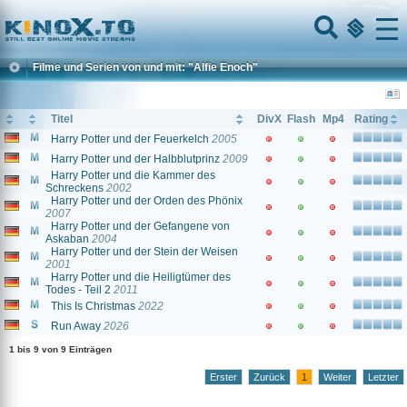
Home
Menu
Filme und Serien von und mit: "Alfie Enoch"
Titel
DivX
Flash
Mp4
Rating
Harry Potter und der Feuerkelch
2005
Harry Potter und der Halbblutprinz
2009
Harry Potter und die Kammer des
Schreckens
2002
Harry Potter und der Orden des Phönix
2007
Harry Potter und der Gefangene von
Askaban
2004
Harry Potter und der Stein der Weisen
2001
Harry Potter und die Heiligtümer des
Todes - Teil 2
2011
This Is Christmas
2022
Run Away
2026
1 bis 9 von 9 Einträgen
Erster
Zurück
1
Weiter
Letzter