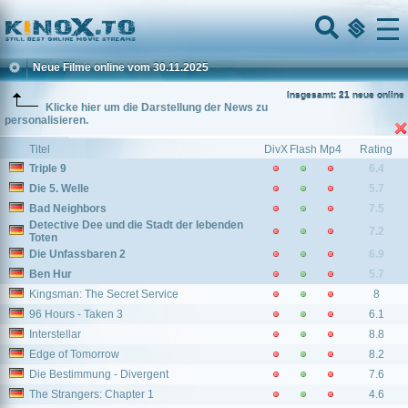
Home
Menu
Neue Filme online vom 30.11.2025
Insgesamt: 21 neue online
Klicke hier um die Darstellung der News zu
personalisieren.
Titel
DivX
Flash
Mp4
Rating
Triple 9
6.4
Die 5. Welle
5.7
Bad Neighbors
7.5
Detective Dee und die Stadt der lebenden
7.2
Toten
Die Unfassbaren 2
6.9
Ben Hur
5.7
Kingsman: The Secret Service
8
96 Hours - Taken 3
6.1
Interstellar
8.8
Edge of Tomorrow
8.2
Die Bestimmung - Divergent
7.6
The Strangers: Chapter 1
4.6