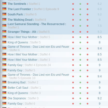
The Sentinels :
Staffel 1
6.2
The Last Frontier :
Staffel 1 Episode 9
6.9
South Park :
Staffel 5
9.2
The Walking Dead :
Staffel 8
9
Last Samurai Standing - The Resurrected :
7.5
Staffel 1
Stranger Things - Alt :
Staffel 5
9.3
How I Met Your Mother :
Staffel 5
8.5
King of Queens :
Staffel 5
8
Game of Thrones - Das Lied von Eis und Feuer
9.4
:
Staffel 6
How I Met Your Mother :
Staffel 4
8.5
How I Met Your Mother :
Staffel 3
8.5
Family Guy :
Staffel 4 Episode 24
9
Family Guy :
Staffel 5
9
Game of Thrones - Das Lied von Eis und Feuer
9.4
:
Staffel 5 Episode 10
Breaking Bad :
Staffel 2
9
Better Call Saul :
Staffel 1
9
King of Queens :
Staffel 3
8
Die Sopranos :
Staffel 3
9.2
Family Guy :
Staffel 6
9