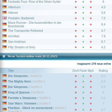
Fantastic Four: Rise of the Silver Surfer
6
Afterburn
4.5
Altered
3.6
Predator: Badlands
7.5
Maze Runner - Die Auserwählten in der
6.4
Brandwüste
The Transporter Refueled
4.7
Ant-Man
7.9
San Andreas
6.7
Fifty Shades of Grey
4.2
Neue Serien online vom 30.11.2025
Insgesamt: 178 neue online
Titel
DivX
Flash
Mp4
Rating
Die Simpsons :
Staffel 4
8.9
The Mighty Nein :
Staffel 1
8.8
Die Simpsons :
Staffel 3
8.9
King of Queens :
Staffel 4
8
Fortnite x Simpsons :
Staffel 1
5.6
Star Wars: Visionen :
Staffel 3
7
Pluribus - Glück ist ansteckend :
Staffel 1
8.7
Episode 5