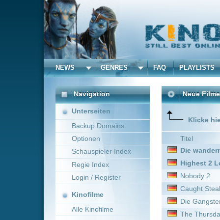
NEWS
GENRES
FAQ
PLAYLISTS
ALLE
Navigation
Neue Filme online vom 
Unterseiten
Klicke hier um die Dar
Backup Domains
Optionen
Titel
Die wandernde Erde II
Schauspieler Index
Highest 2 Lowest
Regie Index
Nobody 2
Login / Register
Caught Stealing
Kinofilme
Die Gangster Gang 2
Alle Kinofilme
The Thursday Murder Clu
Filme
Freaky Tales *german sub
Ich weiß, was du letzten 
Alle Filme
Bang - Storm of Bullets
Beliebte