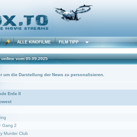
 KINOFILME
FILM TIPP
05.09.2025
stellung der News zu personalisieren.
DivX
b
bed*
Sommer getan hast