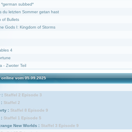
ngdom of Storms
05.09.2025
DivX
pisode 3
8 Episode 9
pisode 5
orlds :
Staffel 3 Episode 9
isode 4