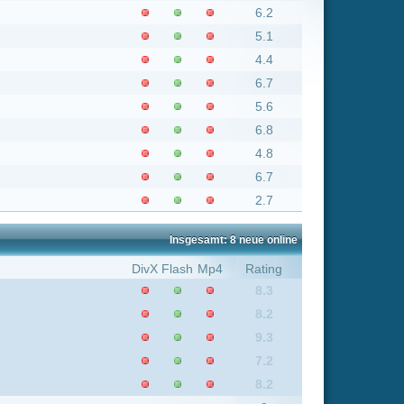
6.7
5.6
6.8
4.8
6.7
2.7
Insgesamt: 8 neue online
Flash
Mp4
Rating
8.3
8.2
9.3
7.2
8.2
9