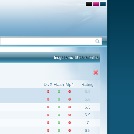
Insgesamt: 15 neue online
Flash
Mp4
Rating
6.8
5.6
6.3
6.9
7
6.5
6.2
5.1
4.4