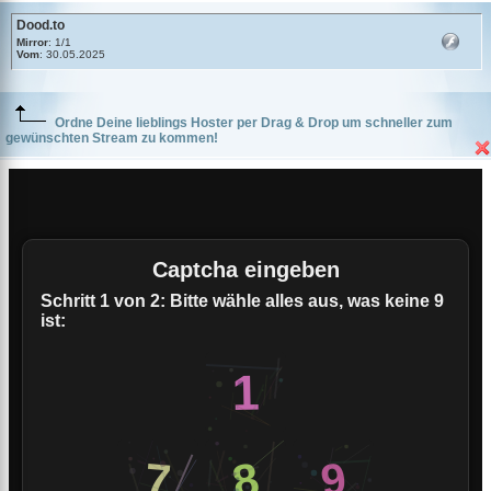
Dood.to
Mirror
: 1/1
Vom
: 30.05.2025
Ordne Deine lieblings Hoster per Drag & Drop um schneller zum
gewünschten Stream zu kommen!