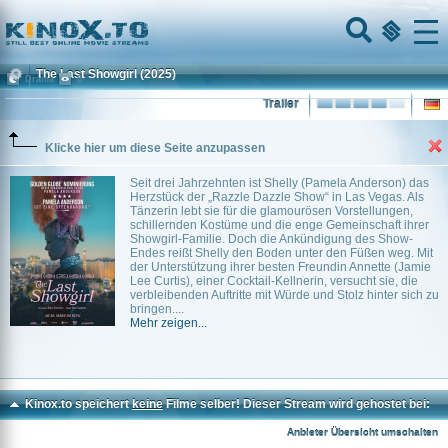
Home
Menu
The Last Showgirl
(2025)
Drama
0
Trailer
Klicke hier um diese Seite anzupassen
Seit drei Jahrzehnten ist Shelly (Pamela Anderson) das
Herzstück der „Razzle Dazzle Show“ in Las Vegas. Als
Tänzerin lebt sie für die glamourösen Vorstellungen,
schillernden Kostüme und die enge Gemeinschaft ihrer
Showgirl-Familie. Doch die Ankündigung des Show-
Endes reißt Shelly den Boden unter den Füßen weg. Mit
der Unterstützung ihrer besten Freundin Annette (Jamie
Lee Curtis), einer Cocktail-Kellnerin, versucht sie, die
verbleibenden Auftritte mit Würde und Stolz hinter sich zu
bringen....
Mehr zeigen...
Kinox.to speichert
keine
Filme selber! Dieser Stream wird gehostet bei:
Dood.to
Anbieter Übersicht umschalten