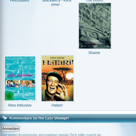
Felicidades
BlackBerry - Klick
The Doors
einer ..
Shame
Alles Inklusive
Hatari!
Kommentare zu The Last Showgirl
Um einen Kommentar abzugeben melde Dich bitte zuerst an.