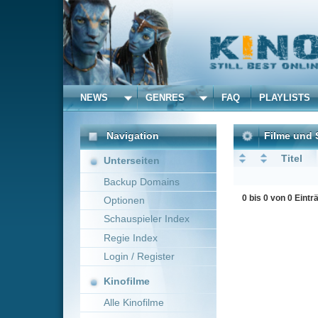
NEWS
GENRES
FAQ
PLAYLISTS
ALLE
Navigation
Filme und Serien von un
Titel
Unterseiten
Backup Domains
0 bis 0 von 0 Einträgen
Optionen
Schauspieler Index
Regie Index
Login / Register
Kinofilme
Alle Kinofilme
Filme
Alle Filme
Beliebte