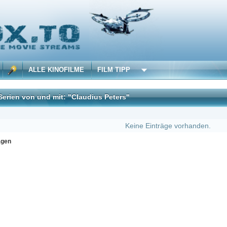
 KINOFILME
FILM TIPP
d mit: "Claudius Peters"
DivX
Keine Einträge vorhanden.
Erster
Zu