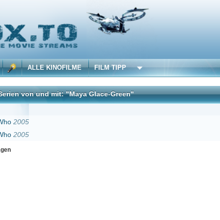
 KINOFILME
FILM TIPP
nd mit: "Maya Glace-Green"
DivX
Erster
Zurück