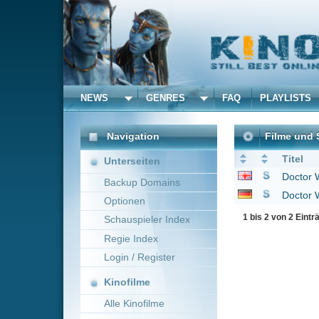
NEWS
GENRES
FAQ
PLAYLISTS
ALLE
Navigation
Filme und Serien von u
Titel
Unterseiten
Doctor Who
2005
Backup Domains
Doctor Who
2005
Optionen
1 bis 2 von 2 Einträgen
Schauspieler Index
Regie Index
Login / Register
Kinofilme
Alle Kinofilme
Filme
Alle Filme
Beliebte