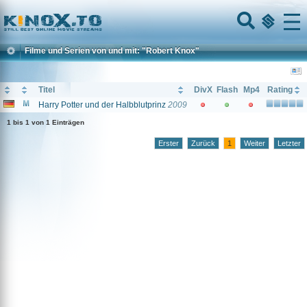
Home
Menu
Filme und Serien von und mit: "Robert Knox"
Titel
DivX
Flash
Mp4
Rating
Harry Potter und der Halbblutprinz
2009
1 bis 1 von 1 Einträgen
Erster
Zurück
1
Weiter
Letzter