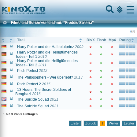
Home
Menu
Filme und Serien von und mit: "Freddie Stroma"
Titel
DivX
Flash
Mp4
Rating
Harry Potter und der Halbblutprinz
2009
Harry Potter und die Heiligtümer des
Todes - Teil 1
2010
Harry Potter und die Heiligtümer des
Todes - Teil 2
2011
Pitch Perfect
2012
The Philosophers - Wer überlebt?
2013
Pitch Perfect 2
2015
13 Hours: The Secret Soldiers of
Benghazi
2016
The Suicide Squad
2021
The Suicide Squad
2021
1 bis 9 von 9 Einträgen
Erster
Zurück
1
Weiter
Letzter