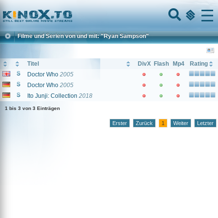
Home
Menu
Filme und Serien von und mit: "Ryan Sampson"
Titel
DivX
Flash
Mp4
Rating
Doctor Who
2005
Doctor Who
2005
Ito Junji: Collection
2018
1 bis 3 von 3 Einträgen
Erster
Zurück
1
Weiter
Letzter